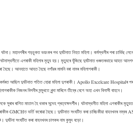
টনা। মহানগৰীৰ গড়চুকত ভয়ংকৰ পথ দুর্ঘটনাত নিহত মহিলা। কৰ্মস্থলীৰ পৰা চাৰ্ভিছ লেনেৰ
ে। ঘটনাস্থলীতে এগৰাকী মহিলাৰ মৃত্যু হয়। মৃত্যুৰে যুঁজিছে দুৰ্ঘটনাত গুৰুতৰভাৱে আহত আ
ত কৰা হৈছে। আনহাতে আহত হৈছে নগাঁৱৰ মামনি বৰা নামৰ মহিলাগৰাকী।
মৰত আছিল দুৰ্ঘটনাত পতিত হোৱা মহিলা দুগৰাকী। Apollo Excelcare Hospitalৰ পৰা 
িলাগৰাকীক নিজনৰ বিপনীৰ সন্মুখতে খুন্দা মাৰিলে তীব্ৰে বেগে অহা এখন বিলাসী বাহনে।
চালকে সুৰাৰ ৰাগিত মাতাল হৈ থকাৰ সন্দেহ প্ৰত্যক্ষদৰ্শীৰ। ঘটনাস্থলীত মহিলা এগৰাকীৰ মৃত্
গৰাকীক GMCHত ভৰ্তি কৰোৱা হৈছে। দুৰ্ঘটনাত সংঘটিত কৰা চাৰিচকীয়া বাহনখনৰ নম্
দুৰ্ঘটনা সংঘটিত কৰা বাহনখনৰ চালকৰ নাম কুমুদ বড়ো।