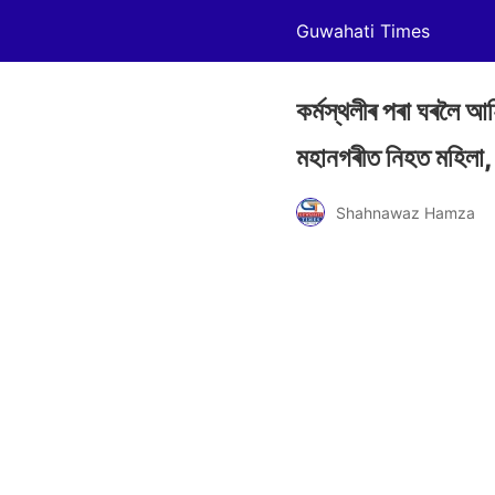
Guwahati Times
কৰ্মস্থলীৰ পৰা ঘৰলৈ আহ
মহানগৰীত নিহত মহিলা
Shahnawaz Hamza