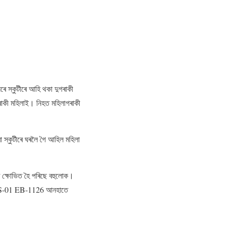
ে স্কুটীৰে আহি থকা দুগৰাকী
নগৰাকী মহিলাই। নিহত মহিলাগৰাকী
স্কুটীৰে ঘৰলৈ গৈ আহিল মহিলা
যুত ক্ষোভিত হৈ পৰিছে বহুলোক।
বৰ AS-01 EB-1126 আনহাতে