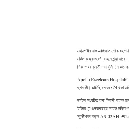
মহানগৰীৰ মাজ-মজিয়াত শোকাৱহ পথ ঘ
মহিলাক দ্ৰুতবেগী বাহনে খুন্দা মাৰ
শিৱসাগৰৰ কুন্তী দাস বুলি চিনাক্
Apollo Excelcare Hospitalত কৰ্
দুগৰাকী। চাৰ্ভিছ লেনেৰে গৈ থকা মহ
দুৰ্ঘটনা সংঘটিত কৰা বিলাসী বাহনৰ 
ইতিমধ্যে গুৰুতৰভাৱে আহত মহিলা
স্কুটীখনৰ নম্বৰ AS-02AH-9929। 