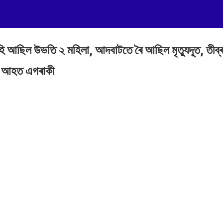
ি আছিল উভতি ২ মহিলা, আদবাটতে ৰৈ আছিল মৃত্যুদূত, তীব্ৰবে
, আহত এগৰাকী