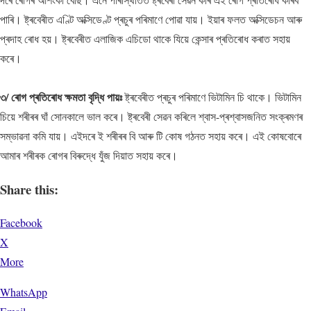
পাৰি। ষ্ট্ৰবেৰীত এণ্টি অক্সিডেণ্ট প্ৰচুৰ পৰিমাণে পোৱা যায়। ইয়াৰ ফলত অক্সিডেচন আৰু
প্ৰদাহ ৰোধ হয়। ষ্ট্ৰবেৰীত এলাজিক এচিডো থাকে যিয়ে কেন্সাৰ প্ৰতিৰোধ কৰাত সহায়
কৰে।
৩/ ৰোগ প্ৰতিৰোধ ক্ষমতা বৃদ্ধি পায়ঃ
ষ্ট্ৰবেৰীত প্ৰচুৰ পৰিমাণে ভিটামিন চি থাকে। ভিটামিন
চিয়ে শৰীৰৰ ঘাঁ সোনকালে ভাল কৰে। ষ্ট্ৰবেৰী সেৱন কৰিলে শ্বাস-প্ৰশ্বাসজনিত সংক্ৰমণৰ
সম্ভাৱনা কমি যায়। এইদৰে ই শৰীৰৰ বি আৰু টি কোষ গঠনত সহায় কৰে। এই কোষবোৰে
আমাৰ শৰীৰক ৰোগৰ বিৰুদ্ধে যুঁজ দিয়াত সহায় কৰে।
Share this:
Facebook
X
More
WhatsApp