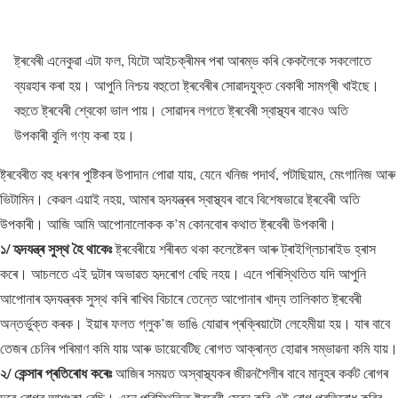
ষ্ট্ৰবেৰী এনেকুৱা এটা ফল, যিটো আইচক্ৰীমৰ পৰা আৰম্ভ কৰি কেকলৈকে সকলোতে
ব্যৱহাৰ কৰা হয়। আপুনি নিশ্চয় বহুতো ষ্ট্ৰবেৰীৰ সোৱাদযুক্ত বেকাৰী সামগ্ৰী খাইছে।
বহুতে ষ্ট্ৰবেৰী শ্বেকো ভাল পায়। সোৱাদৰ লগতে ষ্ট্ৰবেৰী স্বাস্থ্যৰ বাবেও অতি
উপকাৰী বুলি গণ্য কৰা হয়।
ষ্ট্ৰবেৰীত বহু ধৰণৰ পুষ্টিকৰ উপাদান পোৱা যায়, যেনে খনিজ পদাৰ্থ, পটাছিয়াম, মেংগানিজ আৰু
ভিটামিন। কেৱল এয়াই নহয়, আমাৰ হৃদযন্ত্ৰৰ স্বাস্থ্যৰ বাবে বিশেষভাৱে ষ্ট্ৰবেৰী অতি
উপকাৰী। আজি আমি আপোনালোকক ক’ম কোনবোৰ কথাত ষ্ট্ৰবেৰী উপকাৰী।
১/ হৃদযন্ত্ৰ সুস্থ হৈ থাকেঃ
ষ্ট্ৰবেৰীয়ে শৰীৰত থকা কলেষ্টেৰল আৰু ট্ৰাইগ্লিচাৰাইড হ্ৰাস
কৰে। আচলতে এই দুটাৰ অভাৱত হৃদৰোগ বেছি নহয়। এনে পৰিস্থিতিত যদি আপুনি
আপোনাৰ হৃদযন্ত্ৰক সুস্থ কৰি ৰাখিব বিচাৰে তেন্তে আপোনাৰ খাদ্য তালিকাত ষ্ট্ৰবেৰী
অন্তৰ্ভুক্ত কৰক। ইয়াৰ ফলত গ্লুক’জ ভাঙি যোৱাৰ প্ৰক্ৰিয়াটো লেহেমীয়া হয়। যাৰ বাবে
তেজৰ চেনিৰ পৰিমাণ কমি যায় আৰু ডায়েবেটিছ ৰোগত আক্ৰান্ত হোৱাৰ সম্ভাৱনা কমি যায়।
২/ কেন্সাৰ প্ৰতিৰোধ কৰেঃ
আজিৰ সময়ত অস্বাস্থ্যকৰ জীৱনশৈলীৰ বাবে মানুহৰ কৰ্কট ৰোগৰ
দৰে ৰোগৰ আশংকা বেছি। এনে পৰিস্থিতিত ষ্ট্ৰবেৰী সেৱন কৰি এই ৰোগ প্ৰতিৰোধ কৰিব