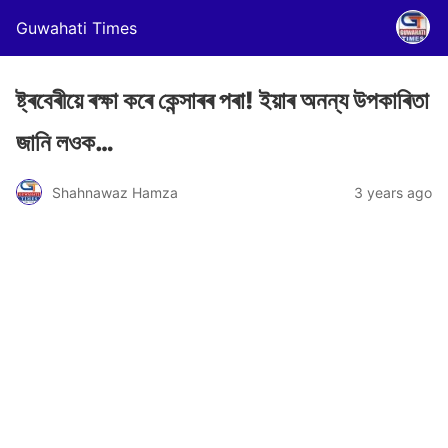
Guwahati Times
ষ্ট্ৰবেৰীয়ে ৰক্ষা কৰে কেন্সাৰৰ পৰা! ইয়াৰ অনন্য উপকাৰিতা
জানি লওক…
Shahnawaz Hamza
3 years ago