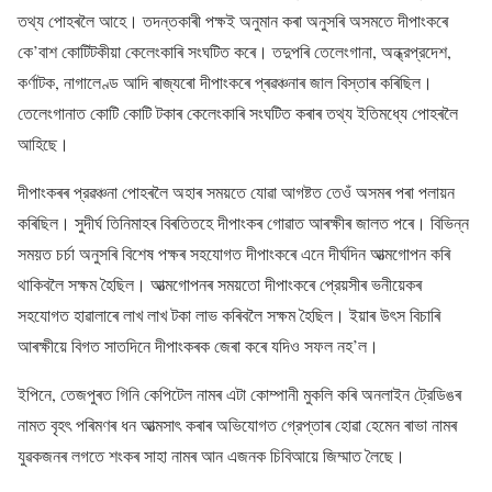
তথ্য পোহৰলৈ আহে। তদন্তকাৰী পক্ষই অনুমান কৰা অনুসৰি অসমতে দীপাংকৰে
কে’বাশ কোটিটকীয়া কেলেংকাৰি সংঘটিত কৰে। তদুপৰি তেলেংগানা, অন্ধ্রপ্রদেশ,
কৰ্ণাটক, নাগালেণ্ড আদি ৰাজ্যৰো দীপাংকৰে প্ৰৱঞ্চনাৰ জাল বিস্তাৰ কৰিছিল।
তেলেংগানাত কোটি কোটি টকাৰ কেলেংকাৰি সংঘটিত কৰাৰ তথ্য ইতিমধ্যে পোহৰলৈ
আহিছে।
দীপাংকৰৰ প্রৱঞ্চনা পোহৰলৈ অহাৰ সময়তে যোৱা আগষ্টত তেওঁ অসমৰ পৰা পলায়ন
কৰিছিল। সুদীর্ঘ তিনিমাহৰ বিৰতিতহে দীপাংকৰ গোৱাত আৰক্ষীৰ জালত পৰে। বিভিন্ন
সময়ত চর্চা অনুসৰি বিশেষ পক্ষৰ সহযোগত দীপাংকৰে এনে দীর্ঘদিন আত্মগোপন কৰি
থাকিবলৈ সক্ষম হৈছিল। আত্মগোপনৰ সময়তো দীপাংকৰে প্রেয়সীৰ ভনীয়েকৰ
সহযোগত হাৱালাৰে লাখ লাখ টকা লাভ কৰিবলৈ সক্ষম হৈছিল। ইয়াৰ উৎস বিচাৰি
আৰক্ষীয়ে বিগত সাতদিনে দীপাংকৰক জেৰা কৰে যদিও সফল নহ’ল।
ইপিনে, তেজপুৰত গিনি কেপিটেল নামৰ এটা কোম্পানী মুকলি কৰি অনলাইন ট্রেডিঙৰ
নামত বৃহৎ পৰিমণৰ ধন আত্মসাৎ কৰাৰ অভিযোগত গ্রেপ্তাৰ হোৱা হেমেন ৰাভা নামৰ
যুৱকজনৰ লগতে শংকৰ সাহা নামৰ আন এজনক চিবিআয়ে জিম্মাত লৈছে।