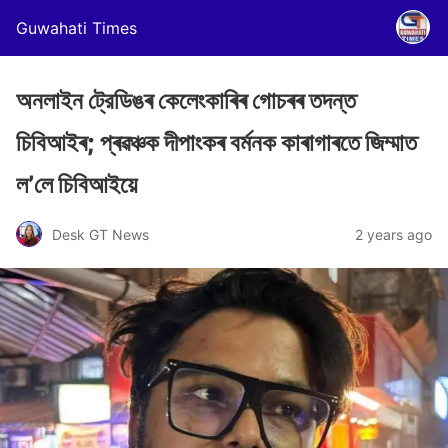
Guwahati Times
অনলাইন ট্রেডিঙৰ কেলেংকাৰিৰ গোচৰৰ তদন্ত
চিবিআইৰ; প্ৰৱঞ্চক দীপাংকৰ বৰ্মনক কাৰাগাৰতে জিম্মাত
ল’লে চিবিআইয়ে
Desk GT News
2 years ago