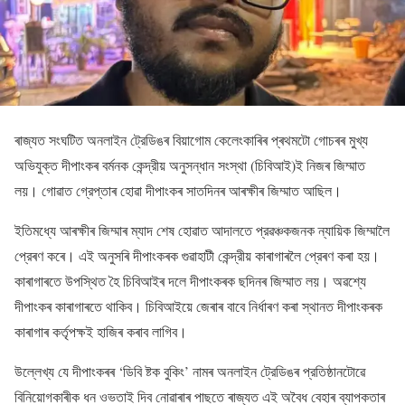
ৰাজ্যত সংঘটিত অনলাইন ট্রেডিঙৰ বিয়াগোম কেলেংকাৰিৰ প্ৰথমটো গোচৰৰ মুখ্য
অভিযুক্ত দীপাংকৰ বৰ্মনক কেন্দ্রীয় অনুসন্ধান সংস্থা (চিবিআই)ই নিজৰ জিম্মাত
লয়। গোৱাত গ্রেপ্তাৰ হোৱা দীপাংকৰ সাতদিনৰ আৰক্ষীৰ জিম্মাত আছিল।
ইতিমধ্যে আৰক্ষীৰ জিম্মাৰ ম্যাদ শেষ হোৱাত আদালতে প্রৱঞ্চকজনক ন্যায়িক জিম্মালৈ
প্রেৰণ কৰে। এই অনুসৰি দীপাংকৰক গুৱাহাটী কেন্দ্রীয় কাৰাগাৰলৈ প্রেৰণ কৰা হয়।
কাৰাগাৰতে উপস্থিত হৈ চিবিআইৰ দলে দীপাংকৰক ছদিনৰ জিম্মাত লয়। অৱশ্যে
দীপাংকৰ কাৰাগাৰতে থাকিব। চিবিআইয়ে জেৰাৰ বাবে নির্ধাৰণ কৰা স্থানত দীপাংকৰক
কাৰাগাৰ কর্তৃপক্ষই হাজিৰ কৰাব লাগিব।
উল্লেখ্য যে দীপাংকৰৰ ‘ডিবি ষ্টক বুকিং’ নামৰ অনলাইন ট্রেডিঙৰ প্রতিষ্ঠানটোৱে
বিনিয়োগকাৰীক ধন ওভতাই দিব নোৱাৰাৰ পাছতে ৰাজ্যত এই অবৈধ বেহাৰ ব্যাপকতাৰ