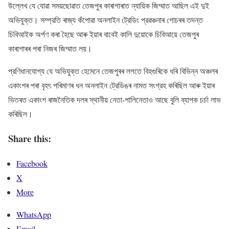
উল্লেখ যে যোৱা সময়ছোৱাত তেজপুৰ কাৰাগাৰাত ন্যায়িক জিম্মাত আছিল এই দুই
অভিযুক্ত। সম্প্রতি ৰাজ্য কঁপোৱা অনলাইন ট্রেডিং প্রৱঞ্চনাৰ গোচৰৰ তদন্ত
চিবিআইক অর্পণ কৰা হৈছে আৰু ইয়াৰ বাবেই কালি দুয়োকে চিবিআয়ে তেজপুৰ
কাৰাগাৰৰ পৰা নিজৰ জিম্মাত লয়।
প্রণিধানযোগ্য যে অভিযুক্ত হেমেনে তেজপুৰৰ লগতে বিহগুৰিকে ধৰি বিভিন্ন অঞ্চলৰ
একাংশৰ পৰা বৃহৎ পৰিমাণৰ ধন অনলাইন ট্রেডিঙৰ নামত সংগ্রহ কৰিছিল আৰু ইয়াৰ
ভিতৰত একাংশ ৰাজনৈতিক দলৰ স্থানীয় নেতা-পালিনেতাও আছে বুলি ব্যাপক চৰ্চা লাভ
কৰিছিল।
Share this:
Facebook
X
More
WhatsApp
Email