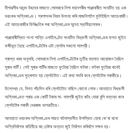
দীপাৱলীৰ আনন্দ উছাহৰ মাজতে সোমবাৰে নিশা মহানগৰীৰ পাঞ্জাবাৰীত সংঘটিত হয় এক
ভয়ংকৰ অগ্নিকাণ্ড। প্ৰশাসনৰ নিয়ম উলংঘা কৰি মাজনিশালৈ ফুটাইছিল আতচবাজী ৷
এই আতচবাজীৰ ফিৰিঙতিৰ পৰা অগ্নিকাণ্ডৰ সন্দেহ স্থানীয়লোকৰ ৷
পাঞ্জাবাৰীস্থিত গংগা শান্তি এপাৰ্টমেণ্টত সংঘটিত বিধ্বংসী অগ্নিকাণ্ডৰ ফলত জুইত
ভষ্মীভূত হৈছে এপাৰ্টমেণ্টটোৰ এটা ফ্লেটৰ সকলো সামগ্রী।
প্ৰাপ্ত খবৰ অনুসৰি, সোমবাৰে নিশা এপাৰ্টমেণ্টটোৰ তৃতীয় মহলাত আয়োজন হৈছিল
সুৰাৰ পাৰ্টি। সেই সুৰাৰ পাৰ্টিৰ মাজতে ফুটোৱা হৈছিল ফটকা ৷ ফটকা ফুটোৱা বাবেই
অগ্নিকাণ্ডৰ সুত্ৰপাত হয় ফ্লেটটোত ৷ এই কথা সদৰি কৰে ফ্লেটটোৰ গৰাকীয়ে।
উল্লেখ্য যে, বিগত পাঁচদিন ধৰি ফ্লেটটোত নাছিল কোনো লোক ৷ আনহাতে বিধ্বংসী
অগ্নিকাণ্ডত প্ৰায় এক কোটি টকাৰ সা- সামগ্ৰী জুইত জাঁহ যোৱা বুলি মন্তব্য কৰে
ফ্লেটটোৰ গৰাকী দেৱৰাজ ভাগৱতীয়ে ৷
আনহাতে ভয়ংকৰ অগ্নিকাণ্ডৰ পাছত ঘটনাস্থলীত উপস্থিত হোবা কে’বা খনো
অগ্নিনিৰ্বাপক বাহিনীয়ে বহু চেষ্টাৰ অন্তত জুই নিৰ্বাপন কৰিবলৈ সক্ষম হয় ৷