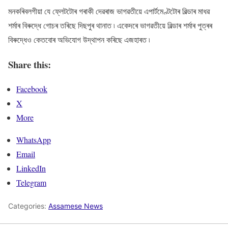
মনকৰিবলগীয়া যে ফ্লেটটোৰ গৰাকী দেৱৰাজ ভাগৱতীয়ে এপাৰ্টমেণ্টটোৰ বিল্ডাৰ মাধৱ
শৰ্মাৰ বিৰুদ্ধে গোচৰ তৰিছে দিছপুৰ থানাত ৷ একেদৰে ভাগৱতীয়ে বিল্ডাৰ শৰ্মাৰ পুত্ৰৰ
বিৰুদ্ধেও কেতবোৰ অভিযোগ উদ্থাপন কৰিছে এজহাৰত ৷
Share this:
Facebook
X
More
WhatsApp
Email
LinkedIn
Telegram
Categories:
Assamese News