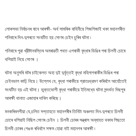
লোকসভা নিৰ্বাচনৰ বাবে আৰক্ষী- অৰ্ধ সামৰিক বাহিনীয়ে গিজগিজাই থকা মহানগৰীত
শনিবাৰে দিন-দুপৰতে সংঘটিত হয় সোণৰ চেইন চুৰিৰ ঘটনা ৷
শনিবাৰে পুৱা খ্রীষ্টানবস্তিৰ অমৰাৱতী পথত এগৰাকী বৃদ্ধাৰ ডিঙিৰ পৰা চিলনী চোৰে
থপিয়াই নিয়ে সোণৰ ।
ঘটনা অনুসৰি মটৰ চাইকেলত অহা দুই দুৰ্বৃত্তই বৃদ্ধা মহিলাগৰাকীৰ ডিঙিৰ পৰা
চেইনডাল কাঢ়ি নিয়ে। উল্লেখ যে, বৃদ্ধা গৰাকীয়ে প্রাতঃভ্রমণ কৰিবলৈ আহোঁতেই
সংঘটিত হয় এই ঘটনা। ভুক্তভোগী বৃদ্ধা গৰাকীয়ে ইতিমধ্যে ঘটনা সন্দৰ্ভত দিছপুৰ
আৰক্ষী থানাত এজাহাৰ দাখিল কৰিছে।
মনকৰিবলগীয়া যে,চলিত সপ্তাহতে মহানগৰীৰ তিনিটা অঞ্চলত দিন-দুপৰতে চিলনী
চোৰে থপিয়াই নিছিল সোণৰ চেইন । চিলনী চোৰৰ সন্ত্ৰাস অব্যাহত থকাৰ পিছতো
চিলনী চোৰৰ গেঙক ৰধিবলৈ সক্ষম হোৱা নাই মহানগৰ আৰক্ষী ৷