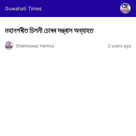
Guwahati Times
মহানগৰীত চিলনী চোৰৰ সন্ত্ৰাস অব্যাহত
Shahnawaz Hamza
2 years ago