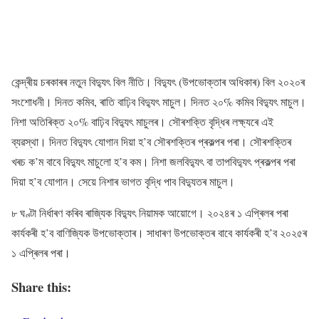
কেন্দ্ৰীয় চৰকাৰৰ নতুন বিদ্যুৎ বিল নীতি। বিদ্যুৎ (উপভোক্তাৰ অধিকাৰ) বিল ২০২০ৰ
সংশোধনী। দিনত কমিব, ৰাতি বাঢ়িব বিদ্যুৎ মাচুল। দিনত ২০% কমিব বিদ্যুৎ মাচুল।
নিশা অতিৰিক্ত ২০% বাঢ়িব বিদ্যুৎ মাচুলৰ। সৌৰশক্তি বৃদ্ধিৰ লক্ষ্যৰে এই
ব্যৱস্থা। দিনত বিদ্যুৎ যোগান দিয়া হ’ব সৌৰশক্তিৰ প্ৰকল্পৰ পৰা। সৌৰশক্তিৰ
খৰচ ক’ম বাবে বিদ্যুৎ মাচুলো হ’ব কম। নিশা জলবিদ্যুৎ বা তাপবিদ্যুৎ প্ৰকল্পৰ পৰা
দিয়া হ’ব যোগান। সেয়ে নিশাৰ ভাগত বৃদ্ধি পাব বিদ্যুতৰ মাচুল।
৮ ঘণ্টা নিৰ্ধাৰণ কৰিব ৰাজ্যিক বিদ্যুৎ নিয়ামক আয়োগে। ২০২৪ৰ ১ এপ্ৰিলৰ পৰা
কাৰ্যকৰী হ’ব বাণিজ্যিক উপভোক্তাৰ। সাধাৰণ উপভোক্তৰ বাবে কাৰ্যকৰী হ’ব ২০২৫ৰ
১ এপ্ৰিলৰ পৰা।
Share this: