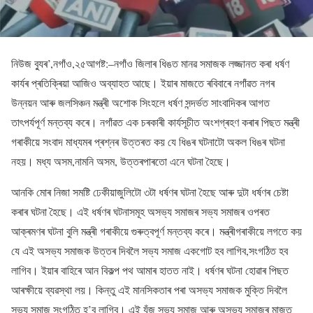
নিউজ ব্যুৰ’,নগাঁও,২৫আগষ্ট:–নগাঁও জিলাৰ ধিঙত মানৱ সমাজক লজ্জানত কৰা ধৰ্ষণ
কাৰ্যৰ প্ৰতিক্ৰিয়া আজিও অব্যাহত আছে। ইয়াৰ মাজতে ৰবিবাৰে নগাঁৱত নগৰ
উন্নয়ন আৰু জলসিঞ্চন মন্ত্ৰী অশোক সিংহলে ধৰ্ষণ সন্দৰ্ভত সাংবাদিকৰ আগত
তাৎপৰ্যপূৰ্ণ মন্তব্য কৰে। নগাঁৱত এক চৰকাৰী কাৰ্যসূচীত অংশগ্ৰহণ কৰাৰ পিছত মন্ত্ৰী
গৰাকীয়ে সংবাদ মাধ্যমৰ প্ৰশ্নৰ উত্তৰত কয় যে ধিঙৰ ঘটনাটো অকল ধিঙৰ ঘটনা
নহয়। মধ্য অসম,নামনি অসম, উত্তৰপাৰতো এনে ঘটনা হৈছে।
আনকি মোৰ নিজা সমষ্টি ঢেকীয়াজুলিটো ৩টা ধৰ্ষণৰ ঘটনা হৈছে আৰু দুটা ধৰ্ষণৰ চেষ্টা
কৰাৰ ঘটনা হৈছে। এই ধৰ্ষণৰ ঘটনাসমূহ অসভ্য সমাজৰ সভ্য সমাজৰ ওপৰত
আক্ৰমণৰ ঘটনা বুলি মন্ত্ৰী গৰাকীয়ে গুৰুত্বপূৰ্ণ মন্তব্য কৰে। মন্ত্ৰীগৰাকীয়ে লগতে কয়
যে এই অসভ্য সমাজক উত্তৰ দিবলৈ সভ্য সমাজ একগোট হব লাগিব,সংগঠিত হব
লাগিব। ইয়াৰ বাহিৰে আন বিকল্প পথ আমাৰ হাতত নাই। ধৰ্ষণৰ ঘটনা হোৱাৰ পিছত
আৰক্ষীয়ে ব্যৱস্থা লয়। কিন্তু এই মানসিকতাৰ পৰা অসভ্য সমাজক মুক্তি দিবলৈ
সভ্য সমাজ সংগঠিত হ’ব লাগিব। এই যুঁজ সভ্য সমাজ আৰু অসভ্য সমাজৰ মাজত