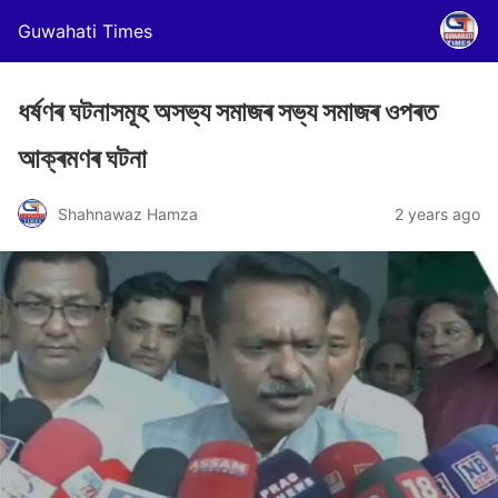
Guwahati Times
ধৰ্ষণৰ ঘটনাসমূহ অসভ্য সমাজৰ সভ্য সমাজৰ ওপৰত
আক্ৰমণৰ ঘটনা
Shahnawaz Hamza
2 years ago