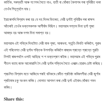
কাৰ্তিক, সৰস্বতী আৰু গণেশৰ সৈতে নাও, হাতী বা ঘোঁৰাত কৈলাশৰ পৰা পৃথিৱীত থকা
তেওঁৰ পিতৃগৃহলৈ যায়।
ইয়াৰোপৰি বিশ্বাস কৰা হয় যে দহ দিনৰ ভিতৰত, দেৱী দুৰ্গাই পৃথিৱীৰ পৰা ৰাক্ষস
আঁতৰাই তেওঁৰ ভক্তসকলক আশীৰ্বাদ দিছিল। মহালয়াৰ সপ্তম দিনা দুৰ্গা পূজা
আৰম্ভ হয় আৰু দশম দিনা সমাপ্ত হয়।
মহালয়াৰ এই পবিত্ৰ দিনটোত দেৱী মাক পূজা, আৰাধনা, স্তুতি-মিনতি কৰিবলৈ, পুৱাৰ
এই পৰিবেশত দেৱী দুৰ্গাৰ শক্তিক উপলব্ধি কৰিবলৈ ৰাজ্যৰ প্ৰান্তে প্ৰান্তে পুৱতি
নিশাই ৰাজপথলৈ ওলাই আহিছে শ শ ভক্তপ্ৰাণ ৰাইজ। মহালয়াৰ এই পবিত্ৰ পুৱাৰ
শীতল বতাহ জাক আকোৱালি লৈ দেৱী দুৰ্গাৰ শক্তিৰ সৈতে একাত্ম হোৱাৰ চেষ্টা কৰিছে।
প্ৰচলিত বিশ্বাস মতে আজিৰে পৰাই খনিকৰে বেদীত প্ৰতিষ্ঠা কৰিবলগীয়া দেৱী জুৰ্গাৰ
প্ৰতিমাৰ চকু অংকন কৰিব। দোলাত আগমণ কৰা দেৱী দুৰ্গা এইবাৰ ঘোঁৰাত গমন
কৰিব।
Share this: