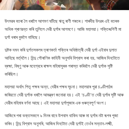
উৎসৱৰ বতৰা লৈ ধৰালৈ আগমণ ঘটিছে ঋতু ৰাণী শৰতৰ। শাৰদীয় উৎৱৰ এই বতৰক
অধিক প্ৰাণৱন্ত কৰি তুলিলে দেৱী দুৰ্গাৰ আগমণে। আজি মহালয়া। শক্তিৰূপিণী মা
দুৰ্গা ধৰাৰ বুকলৈ নামিছে।
দুষ্টক দমন কৰি দুৰ্গতসকলৰ ত্ৰাণকৰ্তা শক্তিৰ অধিষ্ঠাত্ৰী দেৱী দুৰ্গা এইবাৰ দুলাত
আহিছে মৰ্ত্যলৈ। হিন্দু পৌৰাণিক কাহিনী অনুসৰি বিশ্বাস কৰা হয়, আজিৰ দিনটোতে
ব্ৰহ্মা, বিষ্ণু আৰু মহেশ্বৰে ৰাক্ষস মহিষাসুৰক পৰাস্ত কৰিবলৈ দেৱী দুৰ্গাক সৃষ্টি
কৰিছিল।
মহালয়া অৰ্থাৎ পিতৃ পক্ষৰ অন্ত, দেৱীৰ পক্ষৰ সূচনা। মহালয়াৰ পুৱা চণ্ডীপাঠৰ
জৰিয়তে দেৱী দুৰ্গাক ধৰালৈ আমন্ত্ৰণ জনোৱা হয়। এই ‘চণ্ডী’ত দেৱী দুৰ্গাৰ সৃষ্টি আৰু
দেৱীৰ মহিমাৰ বৰ্ণনা আছে। এই মহালয়া দুৰ্গাপূজাৰ এক গুৰুত্বপূৰ্ণ অংশ।
আজিৰে পৰা ভক্তসকলে ৯ দিনৰ বাবে উপবাস থাকিব আৰু মা দুৰ্গাৰ নটা ৰূপৰ পূজা
কৰিব। হিন্দু বিশ্বাস অনুসৰি, আজিৰ দিনটোত দেৱী দুৰ্গাই তেওঁৰ সন্তান-লক্ষ্মী,