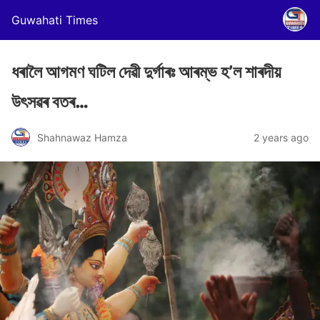
Guwahati Times
ধৰালৈ আগমণ ঘটিল দেৱী দুৰ্গাৰঃ আৰম্ভ হ’ল শাৰদীয়
উৎসৱৰ বতৰ…
Shahnawaz Hamza
2 years ago