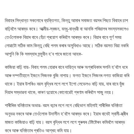
বিবাহৰ সিদ্ধান্ত সকলোৰে ব্যক্তিগত, কিন্তু আমাৰ সমাজত বয়সৰ পিছত বিবাহৰ চাপ
বাঢ়িবলৈ আৰম্ভ কৰে। আত্মীয়-স্বজন, বন্ধু-বান্ধৱী বা আনকি পৰিয়ালৰ সদস্যসকলেও
তেওঁলোকক বিয়াৰ বাবে হেঁচা প্ৰয়োগ কৰিবলৈ আৰম্ভ কৰে। বিয়াৰ বাবে পূৰ্ণ সময়
লোৱাটো সঠিক কাম কিন্তু বেছি পলম কৰাৰ অসুবিধাও আছে। সঠিক বয়সত বিয়া নকৰি
আপুনি কি কি সমস্যাৰ সন্মুখীন হ’ব পাৰে জানো আহক-
কাজিয়া বাঢ়ি যায়- বিবাহ পলম হোৱাৰ বাবে দায়িত্ব আৰু অগ্ৰাধিকাৰ সলনি হ’বলৈ ধৰে
আৰু দম্পতীহালে ইজনে সিজনক বুজি নাপায়। ফলত ইজনে সিজনৰ লগত কাজিয়া কৰি
থাকে। ইয়াৰ উপৰিও বয়স বৃদ্ধিৰ লগে লগে ইগো লেভেলও বাঢ়ি যায়, যাৰ বাবে যুঁজ
দিয়াৰ সম্ভাৱনা থাকে, কাৰণ দুয়োৰে কোনোৱেই প্ৰণাম কৰিবলৈ সাজু নহয়।
শাৰীৰিক ঘনিষ্ঠতাৰ অভাৱ- বয়স বঢ়াৰ লগে লগে বেছিভাগ মহিলাই শাৰীৰিক ঘনিষ্ঠতা
অনুভৱ নকৰে আৰু তেওঁলোক উদাসীন হ’বলৈ আৰম্ভ কৰে। ইয়াৰ বাবেই স্বামী-স্ত্ৰীৰ
মাজত কাজিয়াও বাঢ়ি যায়। বয়স বৃদ্ধিৰ লগে লগে পুৰুষৰ টেষ্টষ্টেৰন কমিবলৈ আৰম্ভ
কৰে আৰু ঘনিষ্ঠতাৰ প্ৰতিও আগ্ৰহ কমি যায়।