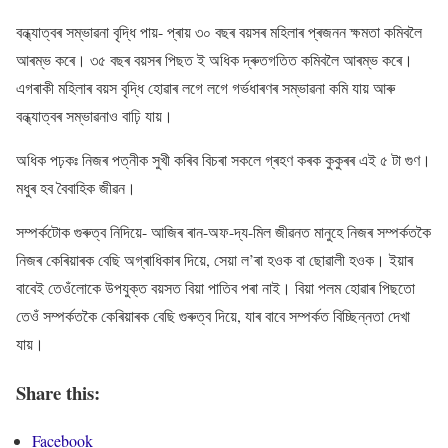
বন্ধ্যাত্বৰ সম্ভাৱনা বৃদ্ধি পায়- প্ৰায় ৩০ বছৰ বয়সৰ মহিলাৰ প্ৰজনন ক্ষমতা কমিবলৈ
আৰম্ভ কৰে। ৩৫ বছৰ বয়সৰ পিছত ই অধিক দ্ৰুতগতিত কমিবলৈ আৰম্ভ কৰে।
এগৰাকী মহিলাৰ বয়স বৃদ্ধি হোৱাৰ লগে লগে গৰ্ভধাৰণৰ সম্ভাৱনা কমি যায় আৰু
বন্ধ্যাত্বৰ সম্ভাৱনাও বাঢ়ি যায়।
অধিক পঢ়কঃ নিজৰ পত্নীক সুখী কৰিব বিচৰা সকলে গ্ৰহণ কৰক কুকুৰৰ এই ৫ টা গুণ।
মধুৰ হব বৈবাহিক জীৱন।
সম্পৰ্কটোক গুৰুত্ব নিদিয়ে- আজিৰ ৰান-অফ-দ্য-মিল জীৱনত মানুহে নিজৰ সম্পৰ্কতকৈ
নিজৰ কেৰিয়াৰক বেছি অগ্ৰাধিকাৰ দিয়ে, সেয়া ল’ৰা হওক বা ছোৱালী হওক। ইয়াৰ
বাবেই তেওঁলোকে উপযুক্ত বয়সত বিয়া পাতিব পৰা নাই। বিয়া পলম হোৱাৰ পিছতো
তেওঁ সম্পৰ্কতকৈ কেৰিয়াৰক বেছি গুৰুত্ব দিয়ে, যাৰ বাবে সম্পৰ্কত বিচ্ছিন্নতা দেখা
যায়।
Share this:
Facebook