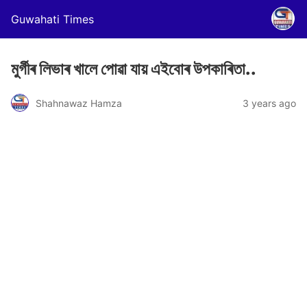
Guwahati Times
মুৰ্গীৰ লিভাৰ খালে পোৱা যায় এইবোৰ উপকাৰিতা..
Shahnawaz Hamza
3 years ago