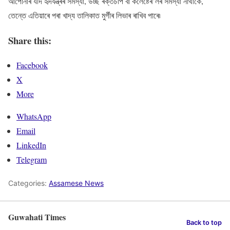
আপোনাৰ যদি হৃদযন্ত্ৰৰ সমস্যা, উচ্ছ ৰক্তচাপ বা কলেষ্টেৰ’লৰ সমস্যা নাথাকে,
তেন্তে এতিয়াৰে পৰা খাদ্য তালিকাত মুৰ্গীৰ লিভাৰ ৰাখিব পাৰে৷
Share this:
Facebook
X
More
WhatsApp
Email
LinkedIn
Telegram
Categories:
Assamese News
Guwahati Times
Back to top