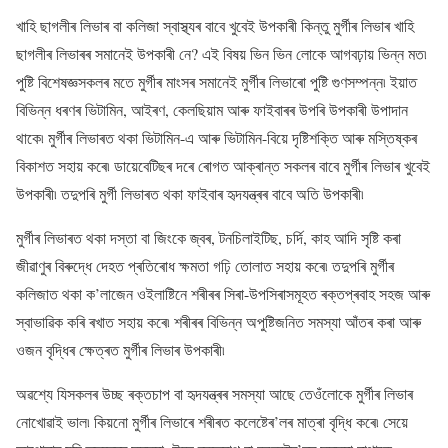
খাহি ছাগলীৰ লিভাৰ বা কলিজা স্বাস্থ্যৰ বাবে খুবেই উপকাৰী কিন্তু মুৰ্গীৰ লিভাৰ খাহি
ছাগলীৰ লিভাৰৰ সমানেই উপকাৰী নে? এই বিষয় ভিন ভিন লোকে আগবঢ়ায় ভিন্ন মত৷
পুষ্টি বিশেষজ্ঞসকলৰ মতে মুৰ্গীৰ মাংসৰ সমানেই মুৰ্গীৰ লিভাৰো পুষ্টি গুণসম্পন্ন৷ ইয়াত
বিভিন্ন ধৰণৰ ভিটামিন, আইৰণ, কেলছিয়াম আৰু ফাইবাৰৰ উপৰি উপকাৰী উপাদান
থাকে৷ মুৰ্গীৰ লিভাৰত থকা ভিটামিন-এ আৰু ভিটামিন-বিয়ে দৃষ্টিশক্তি আৰু মস্তিষ্কৰ
বিকাশত সহায় কৰে৷ ডায়েবেটিছৰ দৰে ৰোগত আক্ৰান্ত সকলৰ বাবে মুৰ্গীৰ লিভাৰ খুবেই
উপকাৰী৷ তদুপৰি মুৰ্গী লিভাৰত থকা ফাইবাৰ হৃদযন্ত্ৰৰ বাবে অতি উপকাৰী৷
মুৰ্গীৰ লিভাৰত থকা দস্তা বা জিংকে জ্বৰ, টনচিলাইটিছ, চৰ্দি, কাহ আদি সৃষ্টি কৰা
জীৱাণুৰ বিৰুদ্ধে দেহত প্ৰতিৰোধ ক্ষমতা গঢ়ি তোলাত সহায় কৰে৷ তদুপৰি মুৰ্গীৰ
কলিজাত থকা ক’লাজেন ওইলাষ্টিনে শৰীৰৰ সিৰা-উপসিৰাসমূহত ৰক্তপ্ৰবাহ সহজ আৰু
স্বাভাৱিক কৰি ৰখাত সহায় কৰে৷ শৰীৰৰ বিভিন্ন অপুষ্টিজনিত সমস্যা আঁতৰ কৰা আৰু
ওজন বৃদ্ধিৰ ক্ষেত্ৰত মুৰ্গীৰ লিভাৰ উপকাৰী৷
অৱশ্যে যিসকলৰ উচ্ছ ৰক্তচাপ বা হৃদযন্ত্ৰৰ সমস্যা আছে তেওঁলোকে মুৰ্গীৰ লিভাৰ
নোখোৱাই ভাল৷ কিয়নো মুৰ্গীৰ লিভাৰে শৰীৰত কলেষ্টেৰ’লৰ মাত্ৰা বৃদ্ধি কৰে৷ সেয়ে