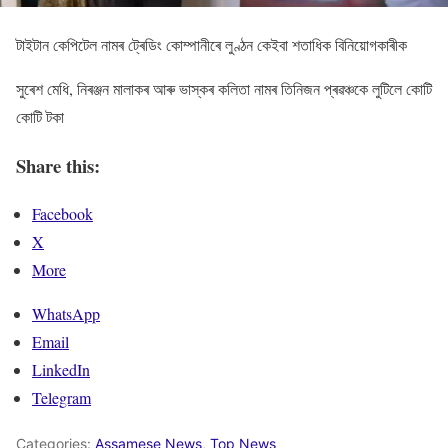
টাইটান কেপিটেল নামৰ ট্ৰেডিং কোম্পানীৰে লুণ্ঠন কেইবা শতাধিক বিনিয়োগকাৰীক
সুৰেশ মেধি, নিৰঞ্জন মালাকৰ আৰু ভাস্কৰ কলিতা নামৰ তিনিজন প্ৰৱঞ্চকে লুটিলে কোটি
কোটি টকা
Share this:
Facebook
X
More
WhatsApp
Email
LinkedIn
Telegram
Categories:
Assamese News
,
Top News