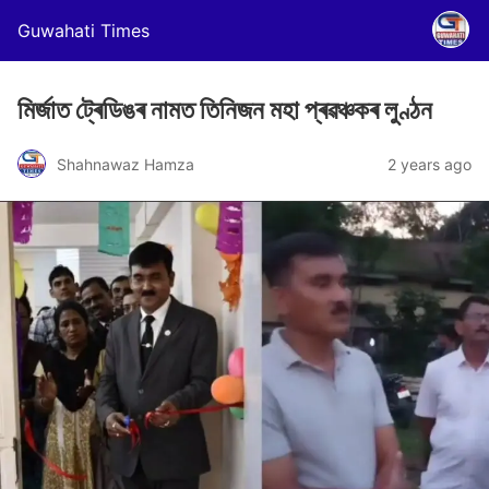
Guwahati Times
মিৰ্জাত ট্ৰেডিঙৰ নামত তিনিজন মহা প্ৰৱঞ্চকৰ লুণ্ঠন
Shahnawaz Hamza
2 years ago