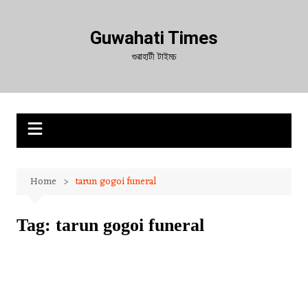
Skip
to
Guwahati Times
content
গুৱাহাটী টাইমচ
Home
tarun gogoi funeral
Tag:
tarun gogoi funeral