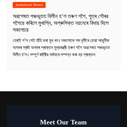
Assamese News
অৱশেষত পঞ্চভূতত বিলীন হ’ল তৰুণ গগৈ, পুত্ৰ গৌৰৱ
গগৈয়ে কৰিলে মুখাগ্নি, অশ্ৰুসিক্ত নয়নেৰে বিদায় দিলে
সকলোৱে
হেৰাই গ’ল সেই হাঁহি ভৰা মুখ খন। সকলোকে সম দৃষ্টিৰে চোৱা আধুনীক
অসমৰ স্ৰষ্টা অসমৰ প্ৰাক্তন মুখ্যমন্ত্ৰী তৰুণ গগৈ অৱশেষত পঞ্চভূতত
বিলীন হ’ল। সম্পূৰ্ণ ৰাষ্ট্ৰীয় মৰ্যদাৰে সম্পন্ন কৰা হয় প্ৰাক্তন
Meet Our Team