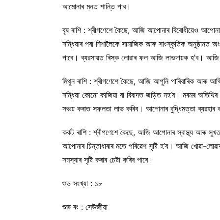
আমোনাৰ মনত শান্তি পাব।
বৃষ ৰাশি : শ্ৰীগণেশে কৈছে, আজি আপোনাৰ বিৰোধীয়েও আপোনা
সন্ধিয়াৰ পৰা নিশালৈকে সামাজিক আৰু সাংস্কৃতিক অনুষ্ঠান
পাৰে। ব্যৱসায়ত ৰিস্ক লোৱাৰ ফল আজি লাভদায়ক হ’ব। আজি 
মিথুন ৰাশি : শ্ৰীগণেশে কৈছে, আজি আপুনি পাৰিবাৰিক আৰু আৰ্থি
সন্ধিয়া কোনো কাজিয়া বা বিবাদত জড়িত নহ’ব। মৰমৰ অতিথিৰ আ
সঞ্চয় কৰাত সফলতা লাভ কৰিব। আপোনাৰ বুদ্ধিমত্তা ব্যৱহ
কৰ্কট ৰাশি : শ্ৰীগণেশে কৈছে, আজি আপোনাৰ স্বাস্থ্য আৰু সু
আপোনাৰ চিন্তাধাৰাৰ মতে পৰিৱেশ সৃষ্টি হ’ব। আজি খোৱা-লোৱাৰ 
সমস্যাৰ সৃষ্টি কৰাৰ চেষ্টা কৰিব পাৰে।
শুভ সংখ্যা : ১৮
শুভ ৰং : সেউজীয়া