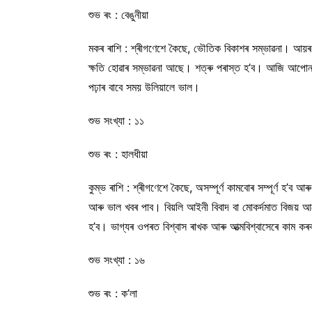
শুভ ৰং : বেঙুনীয়া
মকৰ ৰাশি : শ্ৰীগণেশে কৈছে, ভৌতিক বিকাশৰ সম্ভাৱনা। আয়ৰ 
ক্ষতি হোৱাৰ সম্ভাৱনা আছে। শত্ৰু পৰাস্ত হ’ব। আজি আপোনাৰ 
পঢ়াৰ বাবে সময় উলিয়ালে ভাল।
শুভ সংখ্যা : ১১
শুভ ৰং : হালধীয়া
কুম্ভ ৰাশি : শ্ৰীগণেশে কৈছে, অসম্পূৰ্ণ কামবোৰ সম্পূৰ্ণ হ’ব
আৰু ভাল খবৰ পাব। বিয়লি আইনী বিবাদ বা মোকৰ্দমাত বিজয় আপো
হ’ব। ভাগ্যৰ ওপৰত বিশ্বাস ৰাখক আৰু আত্মবিশ্বাসেৰে কাম কৰ
শুভ সংখ্যা : ১৬
শুভ ৰং : ক’লা