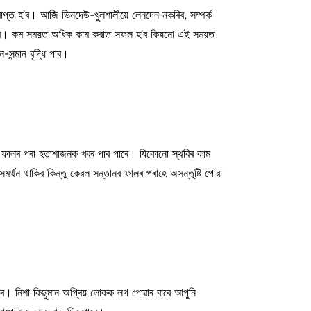
াপ্ত হ’ব। আজি ভিনদেউ-খুলশালীয়ে লেনদেন নকৰিব, সম্পৰ্ক
ীভূত হ’ব। কম সময়ত অধিক কাম কৰাত সফল হ’ব কিয়নো এই সময়ত
ন্মান বৃদ্ধি পাব।
নৰ ফালৰ পৰা হতাশাজনক খবৰ পাব পাৰে। যিকোনো স্থবিৰ কাম
ৰ্থন থাকিব কিন্তু কেৱল সন্তানৰ ফালৰ পৰাহে অসন্তুষ্টি পোৱা
ৰে। নিশা কিছুমান অপ্ৰিয় লোকক লগ পোৱাৰ বাবে আপুনি