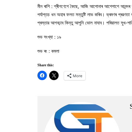
মীন ৰাশি : শ্ৰীগণেশে কৈছে, আজি আপোনাৰ আশেপাশে আনন্দৰ 
পৰ্যাপ্তচ ধন অহাৰ ফলত সন্তুষ্টি লাভ কৰিব। ভ্ৰমণৰ প্ৰৱণত
প্ৰস্তাৱ আগবঢ়াব কিন্তু আপুনি ভোল নাযাব। পৰিয়ালত সুখ-শা
শুভ সংখ্যা : ১৯
শুভ ৰং : কমলা
Share this:
More