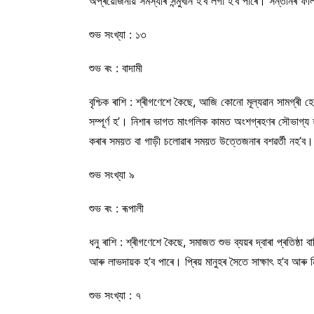
অপ্ৰয়োজনীয় সমস্যাৰ সন্মুখীন হ’ব লগা হ’ব পাৰে। সন্তানৰ 
শুভ সংখ্যা : ১৩
শুভ ৰং : বাদামী
বৃশ্চিক ৰাশি : শ্ৰীগণেশে কৈছে, আজি কোনো মূল্যৱান সামগ্ৰ
সম্পূৰ্ণ হ’। নিশাৰ ভাগত মাংগলিক কামত অংশগ্ৰহণৰ সৌভাগ্
কৰাৰ সময়ত বা গাড়ী চলোৱাৰ সময়ত উত্তেজনাৰ বশৱৰ্তী নহ
শুভ সংখ্যা ৯
শুভ ৰং : ৰূপালী
ধনু ৰাশি : শ্ৰীগণেশে কৈছে, সমাজত শুভ ব্যয়ৰ দ্বাৰা প্ৰতিষ্ঠা
আৰু লাভদায়ক হ’ব পাৰে। প্ৰিয় মানুহৰ সৈতে সাক্ষাৎ হ’ব আৰু
শুভ সংখ্যা : ৭