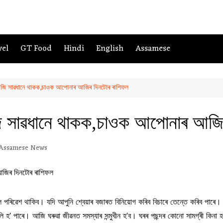
vel
GT Food
Hindi
English
Assamese
ি সাৱধানে থাকক,চাওক আপোনাৰ আজিৰ দিনটোৰ ৰাশিফল
 সাৱধানে থাকক,চাওক আপোনাৰ আজিৰ
Assamese News
ল পৰিৱেশ থাকিব। যদি আপুনি শ্বেয়াৰ বজাৰত বিনিয়োগ কৰিব বিচাৰে তেন্তে কৰিব পাৰে
ি হ’ পাৰে। আজি ঘৰুৱা জীৱনত সমস্যাৰ সন্মুখীন হ’ব। ঘৰৰ পছন্দৰ কোনো সামগ্ৰী কিনা