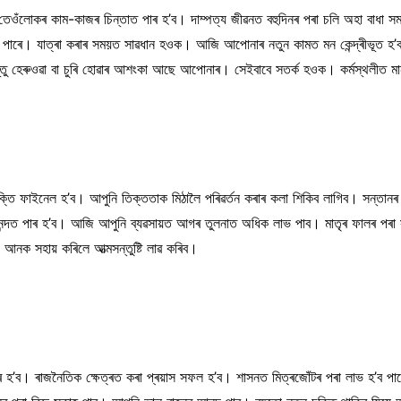
তেওঁলোকৰ কাম-কাজৰ চিন্তাত পাৰ হ’ব। দাম্পত্য জীৱনত বহুদিনৰ পৰা চলি অহা বাধা সম
 খৰচ হ’ব পাৰে। যাত্ৰা কৰাৰ সময়ত সাৱধান হওক। আজি আপোনাৰ নতুন কামত মন কেন্দ্ৰ
ু হেৰুওৱা বা চুৰি হোৱাৰ আশংকা আছে আপোনাৰ। সেইবাবে সতৰ্ক হওক। কৰ্মস্থলীত মান-স
চুক্তি ফাইনেল হ’ব। আপুনি তিক্ততাক মিঠালৈ পৰিৱৰ্তন কৰাৰ কলা শিকিব লাগিব। সন্তা
আনন্দত পাৰ হ’ব। আজি আপুনি ব্যৱসায়ত আগৰ তুলনাত অধিক লাভ পাব। মাতৃৰ ফালৰ পৰা সম
ক সহায় কৰিলে আত্মসন্তুষ্টি লাৱ কৰিব।
িৰ হ’ব। ৰাজনৈতিক ক্ষেত্ৰত কৰা প্ৰয়াস সফল হ’ব। শাসনত মিত্ৰজোঁটৰ পৰা লাভ হ’ব পা