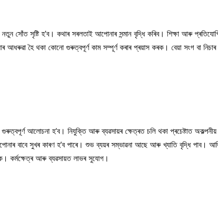
নতুন সোঁত সৃষ্টি হ’ব। কথাৰ সৰলতাই আপোনাৰ সন্মান বৃদ্ধি কৰিব। শিক্ষা আৰু প্ৰতিয
আধৰুৱা হৈ থকা কোনো গুৰুত্বপূৰ্ণ কাম সম্পূৰ্ণ কৰাৰ প্ৰয়াস কৰক। বেয়া সংগ বা নিচা
 আৰু গুৰুত্বপূৰ্ণ আলোচনা হ’ব। নিযুক্তি আৰু ব্যৱসায়ৰ ক্ষেত্ৰত চলি থকা প্ৰচেষ্টাত অ
নাৰ বাবে সুখৰ কাৰণ হ’ব পাৰে। শুভ ব্যয়ৰ সম্ভাৱনা আছে আৰু খ্যাতি বৃদ্ধি পাব। আজি
ক। কৰ্মক্ষেত্ৰ আৰু ব্যৱসায়ত লাভৰ সুযোগ।