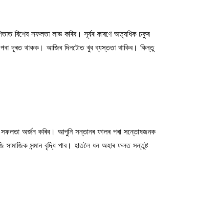
োগিতাত বিশেষ সফলতা লাভ কৰিব। সূৰ্যৰ কাৰণে অত্যধিক চকুৰ
ৰ পৰা দূৰত থাকক। আজিৰ দিনটোত খুব ব্যস্ততা থাকিব। কিন্তু
কল্পনীয় সফলতা অৰ্জন কৰিব। আপুনি সন্তানৰ ফালৰ পৰা সন্তোষজনক
 সামাজিক সন্মান বৃদ্ধি পাব। হাতলৈ ধন অহাৰ ফলত সন্তুষ্ট