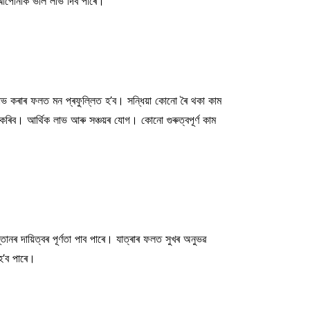
়ে আপোনাক ভাল লাভ দিব পাৰে।
 লাভ কৰাৰ ফলত মন প্ৰফুল্লিত হ’ব। সন্ধিয়া কোনো ৰৈ থকা কাম
কৰিব। আৰ্থিক লাভ আৰু সঞ্চয়ৰ যোগ। কোনো গুৰুত্বপূৰ্ণ কাম
ন্তানৰ দায়িত্বৰ পূৰ্ণতা পাব পাৰে। যাত্ৰাৰ ফলত সুখৰ অনুভৱ
হ’ব পাৰে।