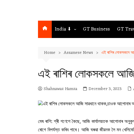
India ⬇
GT Business
GT Tra
Northeast
Home
Assamese News
এই ৰাশিৰ লোকসকলে আজ
Assam
Guwahati
এই ৰাশিৰ লোকসকলে আজি
Shahnawaz Hamza
December 3, 2023
মেষ ৰাশি: শ্ৰী গণেশে কৈছে, আজি কাৰ্যালয়তক আপোনাৰ অনুকূ
ৰোগে বিপৰ্যস্ত কৰিব পাৰে। আজি ঘৰুৱা জীৱনক লৈ মন খেলিমেল