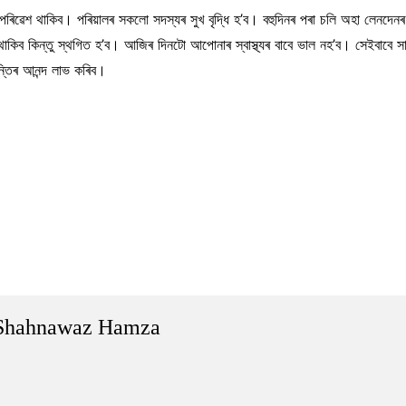
পৰিৱেশ থাকিব। পৰিয়ালৰ সকলো সদস্যৰ সুখ বৃদ্ধি হ’ব। বহুদিনৰ পৰা চলি অহা লেনদে
া থাকিব কিন্তু স্থগিত হ’ব। আজিৰ দিনটো আপোনাৰ স্বাস্থ্যৰ বাবে ভাল নহ’ব। সেইবাব
ন্তিৰ আনন্দ লাভ কৰিব।
Shahnawaz Hamza