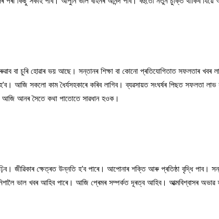
ফালৰ পৰা কিছু সকাহ পাব। আপুনি ভাল বাহনৰ আনন্দ পাব। বহুতো নতুন চুক্তি থাকিব যিয
ী হেৰুৱাব বা চুৰি হোৱাৰ ভয় আছে। সন্তানৰ শিক্ষা বা কোনো প্ৰতিযোগিতাত সফলতাৰ খবৰ
য হ’ব। আজি সকলো কাম ধৈৰ্যসহকাৰে কৰিব লাগিব। ব্যৱসায়ত সংঘৰ্ষৰ পিছত সফলতা লাভ 
’ব। আজি আনৰ সৈতে কথা পাতোতে সাৱধান হওক।
 বাঢ়িব। জীৱিকাৰ ক্ষেত্ৰত উন্নতি হ’ব পাৰে। আপোনাৰ শক্তি আৰু প্ৰতিষ্ঠা বৃদ্ধি পাব। স
 নিশালৈ ভাল খবৰ আহিব পাৰে। আজি প্ৰেমৰ সম্পৰ্কত দূৰত্ব আহিব। আত্মবিশ্বাসৰ অভাৱ 