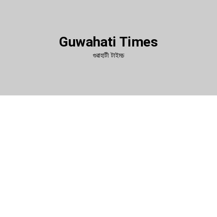
Guwahati Times
গুৱাহাটী টাইমচ