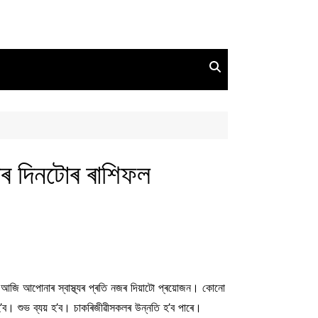
 দিনটোৰ ৰাশিফল
। আজি আপোনাৰ স্বাস্থ্যৰ প্ৰতি নজৰ দিয়াটো প্ৰয়োজন। কোনো
 হ’ব। শুভ ব্যয় হ’ব। চাকৰিজীৱীসকলৰ উন্নতি হ’ব পাৰে।