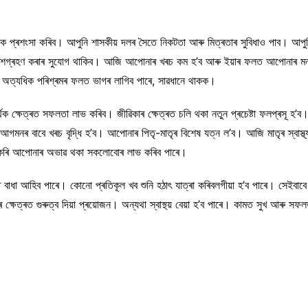
ক প্ৰশংসা কৰিব। আপুনি শাসকীয় দলৰ সৈতে নিকটতা আৰু মিত্ৰতাৰ সুবিধাও পাব। আপু
ত অংশগ্ৰহণ কৰাৰ সুযোগ থাকিব। আজি আপোনাৰ খৰচ কম হ’ব আৰু ইয়াৰ ফলত আপোনাৰ মন শা
অত্যধিক পৰিশ্ৰমৰ ফলত ভাগৰ লাগিব পাৰে, সাৱধানে থাকক।
ক ক্ষেত্ৰত সফলতা লাভ কৰিব। জীৱিকাৰ ক্ষেত্ৰত চলি থকা নতুন প্ৰচেষ্টা ফলপ্ৰসূ হ’ব। অ
গমনৰ বাবে খৰচ বৃদ্ধি হ’ব। আপোনাৰ পিতৃ-মাতৃৰ বিশেষ যত্ন ল’ব। আজি মাতৃৰ স্বাস্থ্য
াৰ কৰি আপোনাৰ অভাৱ থকা সকলোবোৰ লাভ কৰিব পাৰে।
খত বাধা আহিব পাৰে। কোনো প্ৰতিকূল খব শুনি হঠাৎ যাত্ৰা কৰিবলগীয়া হ’ব পাৰে। সেইবাব
ক্ষেত্ৰত গুৰুত্ব দিয়া প্ৰয়োজন। অন্যথা স্বাস্থ্য় বেয়া হ’ব পাৰে। কামত সুখ আৰু সফলত