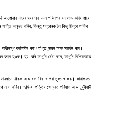
নি আপোনাৰ শহুৰৰ ঘৰৰ পৰা ভাল পৰিমাণৰ ধন লাভ কৰিব পাৰে।
ন্তি অনুভৱ কৰিব, কিন্তু সন্তানক লৈ কিছু চিন্তা থাকিব
ধীনস্থ কৰ্মচাৰীৰ পৰা পৰ্যাপ্ত সন্মান আৰু সমৰ্থন পাব।
ৰ যত্ন হওক। হয়, যদি আপুনি চেষ্টা কৰে, আপুনি নিশ্চিতভাৱে
ে সাৱধানে থাকক আৰু বাদ-বিবাদৰ পৰা দূৰত থাকক। কাৰ্যালয়ত
া লাভ কৰিব। ভূমি-সম্পত্তিৰ ক্ষেত্ৰত পৰিয়াল আৰু চুবুৰীয়াই