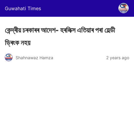
Guwahati Times
কেন্দ্ৰীয় চৰকাৰৰ আদেশ- হৰলিক্স এতিয়াৰ পৰা হেল্ডী
ড্ৰিংক নহয়
Shahnawaz Hamza
2 years ago