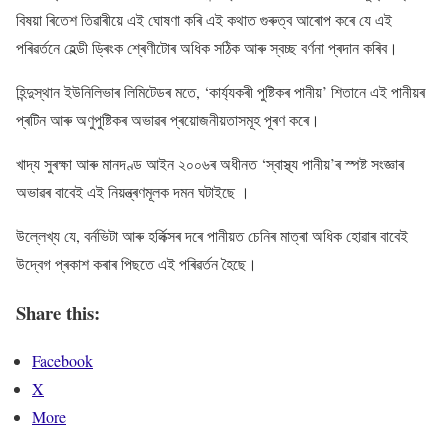
বিষয়া ৰিতেশ তিৱাৰীয়ে এই ঘোষণা কৰি এই কথাত গুৰুত্ব আৰোপ কৰে যে এই
পৰিৱৰ্তনে হেল্ডী ড্ৰিংক শ্ৰেণীটোৰ অধিক সঠিক আৰু স্বচ্ছ বৰ্ণনা প্ৰদান কৰিব।
হিন্দুস্থান ইউনিলিভাৰ লিমিটেডৰ মতে, ‘কাৰ্য্যকৰী পুষ্টিকৰ পানীয়’ শিতানে এই পানীয়ৰ
প্ৰটিন আৰু অণুপুষ্টিকৰ অভাৱৰ প্ৰয়োজনীয়তাসমূহ পূৰণ কৰে।
খাদ্য সুৰক্ষা আৰু মানদণ্ড আইন ২০০৬ৰ অধীনত ‘স্বাস্থ্য পানীয়’ৰ স্পষ্ট সংজ্ঞাৰ
অভাৱৰ বাবেই এই নিয়ন্ত্ৰণমূলক দমন ঘটাইছে ।
উল্লেখ্য যে, বৰ্নভিটা আৰু হৰ্লিক্সৰ দৰে পানীয়ত চেনিৰ মাত্ৰা অধিক হোৱাৰ বাবেই
উদ্বেগ প্ৰকাশ কৰাৰ পিছতে এই পৰিৱৰ্তন হৈছে।
Share this:
Facebook
X
More