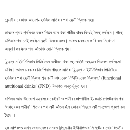
কেন্দ্ৰীয় চৰকাৰৰ আদেশ- হৰলিক্স এতিয়াৰ পৰা হেল্ডী ড্ৰিংক নহয়
ভাৰতৰ প্ৰায় প্ৰতিখন ঘৰৰে শিশুৰ বাবে থকা পানীয় খাদ্য বিধেই হৈছে হৰলিক্স। পাছে
এতিয়াৰ পৰা সেই হৰলিক্স হেল্ডী ড্ৰিংক নহব। ভাৰত চৰকাৰে জাৰি কৰা নিৰ্দেশনা
অনুসৰি হৰলিক্সৰ পৰা আঁতৰিব হেল্ডি ড্ৰিংক শব্দ।
হিন্দুস্থান ইউনিলিভাৰ লিমিটেডৰ অধীনত থকা বহু কেইটা ব্ৰেণ্ডৰ ভিতৰত হৰলিক্সো
এবিধ। ভাৰত চৰকাৰৰ নিৰ্দেশনাৰ পাছতে এতিয়া হিন্দুস্থান ইউনিলিভাৰ লিমিটেডে
হৰলিক্সৰ পৰা হেল্ডী ড্ৰিংক শব্দ কাটি ফাংচনেল নিউট্ৰিচনেল ড্ৰিংকছ’ (functional
nutritional drinks’ (FND) বিভাগত অন্তৰ্ভুক্ত হব।
বাণিজ্য আৰু উদ্যোগ মন্ত্ৰালয়ে কেইবাটাও পানীৰ কোম্পানীক ই-কমাৰ্চ প্লেটফৰ্মৰ পৰা
‘স্বাস্থ্যকৰ পানীয়’ শিতানৰ পৰা এই আঁতৰাবলৈ কোৱাৰ পিছতে এই পদক্ষেপ গ্ৰহণ কৰা
হৈছে ।
২৪ এপ্ৰিলত এখন সংবাদমেলৰ সময়ত হিন্দুস্থান ইউনিলিভাৰ লিমিটেডৰ মুখ্য বিত্তীয়