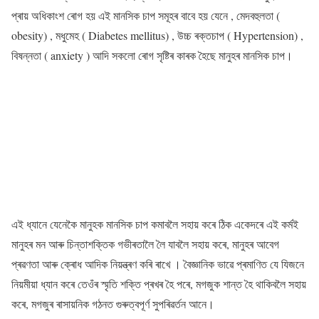
প্ৰায় অধিকাংশ ৰোগ হয় এই মানসিক চাপ সমূহৰ বাবে হয় যেনে , মেদবহুলতা (
obesity) , মধুমেহ ( Diabetes mellitus) , উচ্চ ৰক্তচাপ ( Hypertension) ,
বিষন্নতা ( anxiety ) আদি সকলো ৰোগ সৃষ্টিৰ কাৰক হৈছে মানুহৰ মানসিক চাপ।
এই ধ্যানে যেনেকৈ মানুহক মানসিক চাপ কমাবলৈ সহায় কৰে ঠিক একেদৰে এই কৰ্মই
মানুহৰ মন আৰু চিন্তাশক্তিক গভীৰতালৈ লৈ যাবলৈ সহায় কৰে, মানুহৰ আবেগ
প্ৰৱণতা আৰু ক্ৰোধ আদিক নিয়ন্ত্ৰণ কৰি ৰাখে । বৈজ্ঞানিক ভাৱে প্ৰমাণিত যে যিজনে
নিয়মীয়া ধ্যান কৰে তেওঁৰ স্মৃতি শক্তি প্ৰখৰ হৈ পৰে, মগজুক শান্ত হৈ থাকিবলৈ সহায়
কৰে, মগজুৰ ৰাসায়নিক গঠনত গুৰুত্বপূৰ্ণ সুপৰিৱৰ্তন আনে।