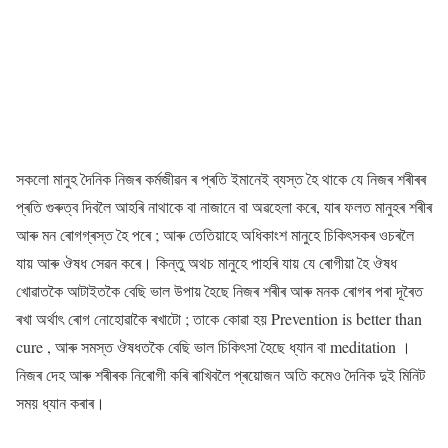
সকলো মানুহ দৈনিক নিজৰ কৰ্মজীৱন ৰ প্ৰতি ইমানেই ব্যস্ত হৈ থাকে যে নিজৰ শৰীৰৰ
প্ৰতি গুৰুত্ব দিবলৈ আহৰি নাথাকে বা নাজানে বা অৱহেলা কৰে, যাৰ ফলত মানুহৰ শৰীৰ
আৰু মন ৰোগগ্ৰস্ত হৈ পৰে ; আৰু তেতিয়াহে অধিকাংশ মানুহে চিকিৎসকৰ ওচৰলৈ
যায় আৰু ঔষধ সেৱন কৰে। কিন্তু অথচ মানুহে পাহৰি যায় যে ৰোগীয়া হৈ ঔষধ
খোৱাতকৈ আটাইতকৈ বেছি ভাল উপায় হৈছে নিজৰ শৰীৰ আৰু মনক ৰোগৰ পৰা দূৰৈত
ৰখা অৰ্থাৎ ৰোগ নোহোৱাকৈ ৰখাটো ; তাকে কোৱা হয় Prevention is better than
cure , আৰু সমস্ত ঔষধতকৈ বেছি ভাল চিকিৎসা হৈছে ধ্যান বা meditation ।
নিজৰ দেহ আৰু শৰীৰক নিৰোগী কৰি ৰাখিবলৈ প্ৰয়োজন অতি কমেও দৈনিক দুই মিনিট
সময় ধ্যান কৰাৰ।