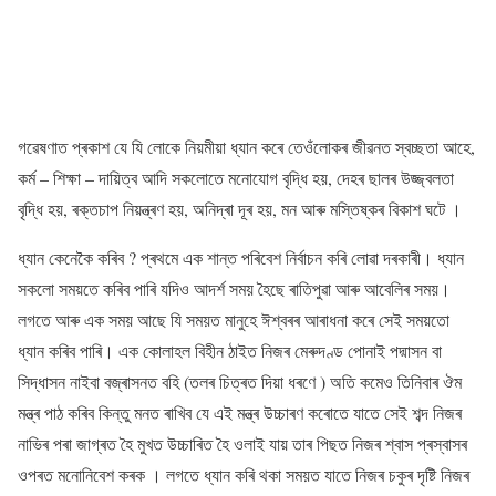
গৱেষণাত প্ৰকাশ যে যি লোকে নিয়মীয়া ধ্যান কৰে তেওঁলোকৰ জীৱনত স্বচ্ছতা আহে,
কৰ্ম – শিক্ষা – দায়িত্ব আদি সকলোতে মনোযোগ বৃদ্ধি হয়, দেহৰ ছালৰ উজ্জ্বলতা
বৃদ্ধি হয়, ৰক্তচাপ নিয়ন্ত্ৰণ হয়, অনিদ্ৰা দূৰ হয়, মন আৰু মস্তিষ্কৰ বিকাশ ঘটে ।
ধ্যান কেনেকৈ কৰিব ? প্ৰথমে এক শান্ত পৰিবেশ নিৰ্বাচন কৰি লোৱা দৰকাৰী। ধ্যান
সকলো সময়তে কৰিব পাৰি যদিও আদৰ্শ সময় হৈছে ৰাতিপুৱা আৰু আবেলিৰ সময়।
লগতে আৰু এক সময় আছে যি সময়ত মানুহে ঈশ্বৰৰ আৰাধনা কৰে সেই সময়তো
ধ্যান কৰিব পাৰি। এক কোলাহল বিহীন ঠাইত নিজৰ মেৰুদণ্ড পোনাই পদ্মাসন বা
সিদ্ধাসন নাইবা বজ্ৰাসনত বহি (তলৰ চিত্ৰত দিয়া ধৰণে ) অতি কমেও তিনিবাৰ ঔম
মন্ত্ৰ পাঠ কৰিব কিন্তু মনত ৰাখিব যে এই মন্ত্ৰ উচ্চাৰণ কৰোতে যাতে সেই শব্দ নিজৰ
নাভিৰ পৰা জাগ্ৰত হৈ মুখত উচ্চাৰিত হৈ ওলাই যায় তাৰ পিছত নিজৰ শ্বাস প্ৰস্বাসৰ
ওপৰত মনোনিবেশ কৰক । লগতে ধ্যান কৰি থকা সময়ত যাতে নিজৰ চকুৰ দৃষ্টি নিজৰ