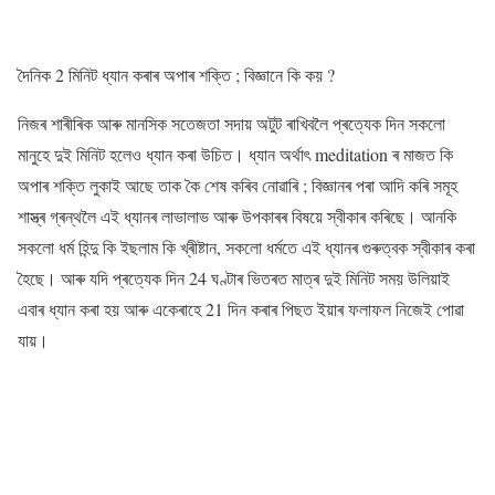
দৈনিক 2 মিনিট ধ্যান কৰাৰ অপাৰ শক্তি ; বিজ্ঞানে কি কয় ?
নিজৰ শাৰীৰিক আৰু মানসিক সতেজতা সদায় অটুট ৰাখিবলৈ প্ৰত্যেক দিন সকলো
মানুহে দুই মিনিট হলেও ধ্যান কৰা উচিত। ধ্যান অৰ্থাৎ meditation ৰ মাজত কি
অপাৰ শক্তি লুকাই আছে তাক কৈ শেষ কৰিব নোৱাৰি ; বিজ্ঞানৰ পৰা আদি কৰি সমূহ
শাস্ত্ৰ গ্ৰন্থলৈ এই ধ্যানৰ লাভালাভ আৰু উপকাৰৰ বিষয়ে স্বীকাৰ কৰিছে। আনকি
সকলো ধৰ্ম হিন্দু কি ইছলাম কি খ্ৰীষ্টান, সকলো ধৰ্মতে এই ধ্যানৰ গুৰুত্বক স্বীকাৰ কৰা
হৈছে। আৰু যদি প্ৰত্যেক দিন 24 ঘণ্টাৰ ভিতৰত মাত্ৰ দুই মিনিট সময় উলিয়াই
এবাৰ ধ্যান কৰা হয় আৰু একেৰাহে 21 দিন কৰাৰ পিছত ইয়াৰ ফলাফল নিজেই পোৱা
যায়।