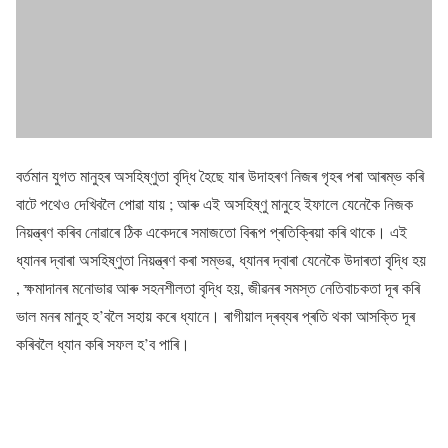
বৰ্তমান যুগত মানুহৰ অসহিষ্ণুতা বৃদ্ধি হৈছে যাৰ উদাহৰণ নিজৰ গৃহৰ পৰা আৰম্ভ কৰি
বাটে পথেও দেখিবলৈ পোৱা যায় ; আৰু এই অসহিষ্ণু মানুহে ইফালে যেনেকৈ নিজক
নিয়ন্ত্ৰণ কৰিব নোৱাৰে ঠিক একেদৰে সমাজতো বিৰূপ প্ৰতিক্ৰিয়া কৰি থাকে। এই
ধ্যানৰ দ্বাৰা অসহিষ্ণুতা নিয়ন্ত্ৰণ কৰা সম্ভৱ, ধ্যানৰ দ্বাৰা যেনেকৈ উদাৰতা বৃদ্ধি হয়
, ক্ষমাদানৰ মনোভাৱ আৰু সহনশীলতা বৃদ্ধি হয়, জীৱনৰ সমস্ত নেতিবাচকতা দূৰ কৰি
ভাল মনৰ মানুহ হ’বলৈ সহায় কৰে ধ্যানে। ৰাগীয়াল দ্ৰব্যৰ প্ৰতি থকা আসক্তি দূৰ
কৰিবলৈ ধ্যান কৰি সফল হ’ব পাৰি।