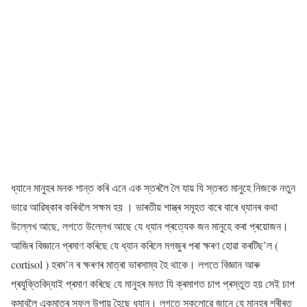
ধ্যানে মানুহৰ মনক শান্ত কৰি এনে এক স্তৰলৈ লৈ যায় যি স্তৰত মানুহে নিজকে নতুন
ভাৱে আৱিষ্কাৰ কৰিবলৈ সক্ষম হয় । ভাৰতীয় শাস্ত্ৰ সমূহত বাৰে বাৰে ধ্যানৰ কথা
উল্লেখ আছে, লগতে উল্লেখ আছে যে ধ্যান প্ৰত্যেক জন মানুহে কৰা প্ৰয়োজন।
আজিৰ বিজ্ঞানে প্ৰমাণ কৰিছে যে ধ্যান কৰিলে মগজুৰ পৰা ক্ষৰণ হোৱা কৰটিছ’ল (
cortisol ) হৰম’ন ৰ ক্ষৰণৰ মাত্ৰা ভাৰসাম্য হৈ থাকে। লগতে বিজ্ঞান আৰু
প্ৰযুক্তিবিদ্যাই প্ৰমাণ কৰিছে যে মানুহৰ মনত যি ক্ৰমাগত চাপ প্ৰস্তুত হয় সেই চাপ
কমাবলৈ একমাত্ৰ সফল উপায় হৈছে ধ্যান। লগতে সকলোৱে জানে যে মানুহৰ শৰীৰত