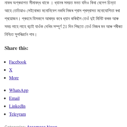
নাকৰ অগ্ৰভাগত সীমাবদ্ধ থাকে । ধ্যানৰ সময়ত মনত যদিও কিবা বেলেগ চিন্তা
আহে তেতিয়াও সেইবোৰত মনোনিবেশ নকৰি নিজৰ শ্বাস প্ৰস্বাসত মনোযোগিতা ৰখা
প্ৰয়োজন। প্ৰথমে যিসকলে আৰম্ভ কৰে ধ্যান কৰিবলৈ তেওঁ দুই মিনিট কৰক আৰু
সময় লাহে লাহে বঢ়াই যাওঁক দেখিব সম্পূৰ্ণ 21 দিন পিছতে তেওঁ নিজৰ মন আৰু শৰীৰত
নিশ্চিত সুপৰিৱৰ্তন পাব।
Share this:
Facebook
X
More
WhatsApp
Email
LinkedIn
Telegram
Categories:
Assamese News