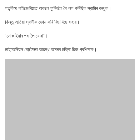
পত্নীয়ে নাইজেৰিয়াত অকলে ফুৰিবলৈ গৈ লগ কৰিছিল স্বামীৰ বন্ধুক।
কিন্তু এতিয়া স্বামীক ফোন কৰি বিছাৰিছে সহায়।
‘মোক ইয়াৰ পৰা লৈ যোৱা’।
নাইজেৰিয়াৰ হোটেলত আৱদ্ধ অসমৰ মহিলা জিম প্ৰশিক্ষক।