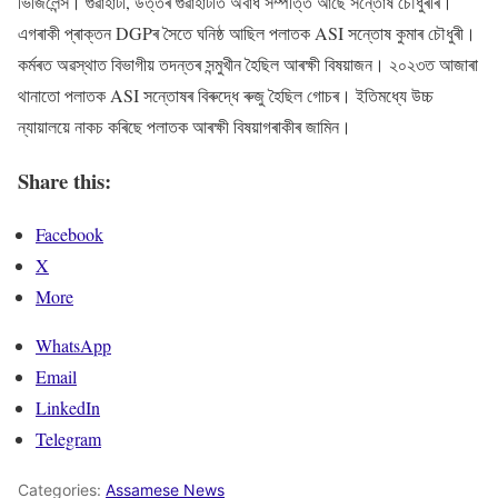
ভিজিলেন্স। গুৱাহাটী, উত্তৰ গুৱাহাটীত অবাধ সম্পত্তি আছে সন্তোষ চৌধুৰীৰ।
এগৰাকী প্ৰাক্তন DGPৰ সৈতে ঘনিষ্ঠ আছিল পলাতক ASI সন্তোষ কুমাৰ চৌধুৰী।
কৰ্মৰত অৱস্থাত বিভাগীয় তদন্তৰ সন্মুখীন হৈছিল আৰক্ষী বিষয়াজন। ২০২৩ত আজাৰা
থানাতো পলাতক ASI সন্তোষৰ বিৰুদ্ধে ৰুজু হৈছিল গোচৰ। ইতিমধ্যে উচ্চ
ন্যায়ালয়ে নাকচ কৰিছে পলাতক আৰক্ষী বিষয়াগৰাকীৰ জামিন।
Share this:
Facebook
X
More
WhatsApp
Email
LinkedIn
Telegram
Categories:
Assamese News