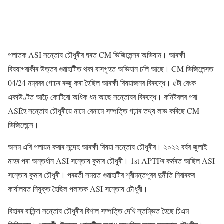
পলাতক ASI সন্তোষ চৌধুৰীৰ ঘৰত CM ভিজিলেন্সৰ অভিযান। আৰক্ষী
বিষয়াগৰাকীৰ উত্তৰ গুৱাহাটীত থকা বাসগৃহত অভিযান চলি আছে। CM ভিজিলেন্সত
04/24 নম্বৰৰ গোচৰ ৰুজু কৰা হৈছিল আৰক্ষী বিষয়াজনৰ বিৰুদ্ধে। ৫টা বেংক
একাউণ্টত আঢ়ৈ কোটিৰো অধিক ধন আছে সন্তোষৰ বিৰুদ্ধে। কনিষ্টবলৰ পৰা
ASIহৈ সন্তোষ চৌধুৰীয়ে নামে-বেনামে সম্পত্তি গঢ়াৰ তথ্য লাভ কৰিছে CM
ভিজিলেন্সে।
অসম এৰি পলায়ন কৰাৰ সন্দেহ আৰক্ষী বিষয়া সন্তোষ চৌধুৰীৰ। ২০২২ বর্ষৰ জুলাই
মাহৰ পৰা অন্তৰ্ধান ASI সন্তোষ কুমাৰ চৌধুৰী। 1st APTFৰ কৰ্মৰত আছিল ASI
সন্তোষ কুমাৰ চৌধুৰী। পৰৱৰ্তী সময়ত গুৱাহাটীৰ শ্ৰীমন্তপুৰৰ দুৰ্নীতি নিবাৰকৰ
কাৰ্যালয়ত নিযুক্ত হৈছিল পলাতক ASI সন্তোষ চৌধুৰী।
বিহাৰৰ বাসিন্দা সন্তোষ চৌধুৰীৰ বিশাল সম্পত্তি দেখি স্তম্ভিত হৈছে চিএম