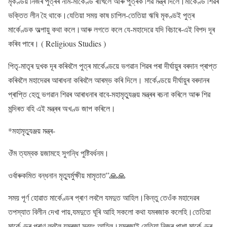
মৃকণ্ডয় নিজৰ পুত্ৰৰ নাম-মাৰ্কেণ্ড ৰাখিলে আৰু পুত্ৰক শিৱ মন্ত্ৰ দিলে।মাৰ্কেণ্ড শিৱৰ
ভক্তিত লীন হৈ থাকে।যেতিয়া সময় কাষ চাপিল-তেতিয়া ঋষি মৃকণ্ডই পুত্ৰ
মাৰ্কেণ্ডক অল্পায়ু কথা কলে।আৰু লগতে কলে যে-মহাদেৱে যদি বিচাৰে-এই বিপদ দূৰ
কৰিব পাৰে। ( Religious Studies )
পিতৃ-মাতৃৰ দুখক দূৰ কৰিবলৈ পুত্ৰ মাৰ্কেণ্ডয়ে ভগৱান শিৱৰ পৰা দীৰ্ঘায়ুৰ বৰদান প্ৰাপ্ত
কৰিবলৈ মহাদেৱৰ আৰাধনা কৰিবলৈ আৰম্ভ কৰি দিলে। মাৰ্কেণ্ডয়ে দীৰ্ঘায়ুৰ বৰদানৰ
প্ৰাপ্তি হেতু ভগৱান শিৱৰ আৰাধনাৰ বাবে-মহামৃত্যুঞ্জয় মন্ত্ৰৰ ৰচনা কৰিলে আৰু শিৱ
মন্দিৰত বহি এই মন্ত্ৰৰ অখণ্ড জাপ কৰিলে।
*মহামৃত্যুঞ্জয় মন্ত্ৰ-
ঔঁম ত্যম্বক য়জামহে সুগন্ধি পুষ্টিবৰ্ধনম।
ওৰ্বাৰুকমিত বন্ধনান মৃত্যুৰ্মুক্ষীয় মামৃতাত”🙏🙏
সময় পূৰ্ণ হোৱাত মাৰ্কেণ্ডৰ প্ৰাণ লবলৈ যমদুত আহিল।কিন্তু তেওঁক মহাদেৱৰ
তপস্যাত বিলীন দেখা পায়,যমদুতে ঘূৰি আহি সকলো কথা যমৰজাক কলেহি।তেতিয়া
মাৰ্কেণ্ডৰ প্ৰাণ লবলৈ যমৰজা স্বয়ং আহিল।যমৰজাই যেতিয়া নিজৰ পাশা মাৰ্কেণ্ডৰ