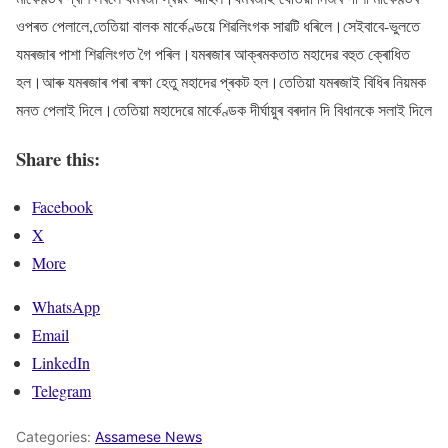
ওপৰত পেলালে,তেতিয়া বালক মাৰ্কেণ্ডয়ে শিৱলিংগক সাৱটি ধৰিলে।সেইবাবে-ভুলতে
যমৰজাৰ পাশা শিৱলিংগত গৈ পৰিল।যমৰজাৰ আক্ৰমকতাত মহাদেৱ বহুত ক্ৰোধিত
হল।আৰু যমৰজাৰ পৰা ৰক্ষা হেতু মহাদেৱ প্ৰকট হল।তেতিয়া যমৰজাই বিধিৰ নিয়মক
মনত পেলাই দিলে।তেতিয়া মহাদেৱে মাৰ্কেণ্ডক দীৰ্ঘায়ুৰ বৰদান দি বিধানকে সলাই দিলে
Share this:
Facebook
X
More
WhatsApp
Email
LinkedIn
Telegram
Categories:
Assamese News