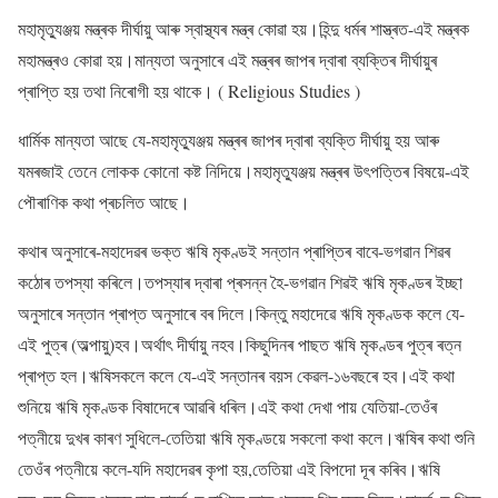
মহামৃত্যুঞ্জয় মন্ত্ৰক দীৰ্ঘায়ু আৰু স্বাস্থ্যৰ মন্ত্ৰ কোৱা হয়।হিন্দু ধৰ্মৰ শাস্ত্ৰত-এই মন্ত্ৰক
মহামন্ত্ৰও কোৱা হয়।মান্যতা অনুসাৰে এই মন্ত্ৰৰ জাপৰ দ্বাৰা ব্যক্তিৰ দীৰ্ঘায়ুৰ
প্ৰাপ্তি হয় তথা নিৰোগী হয় থাকে। ( Religious Studies )
ধাৰ্মিক মান্যতা আছে যে-মহামৃত্যুঞ্জয় মন্ত্ৰৰ জাপৰ দ্বাৰা ব্যক্তি দীৰ্ঘায়ু হয় আৰু
যমৰজাই তেনে লোকক কোনো কষ্ট নিদিয়ে।মহামৃত্যুঞ্জয় মন্ত্ৰৰ উৎপত্তিৰ বিষয়ে-এই
পৌৰাণিক কথা প্ৰচলিত আছে।
কথাৰ অনুসাৰে-মহাদেৱৰ ভক্ত ঋষি মৃকণ্ডই সন্তান প্ৰাপ্তিৰ বাবে-ভগৱান শিৱৰ
কঠোৰ তপস্যা কৰিলে।তপস্যাৰ দ্বাৰা প্ৰসন্ন হৈ-ভগৱান শিৱই ঋষি মৃকণ্ডৰ ইচ্ছা
অনুসাৰে সন্তান প্ৰাপ্ত অনুসাৰে বৰ দিলে।কিন্তু মহাদেৱে ঋষি মৃকণ্ডক কলে যে-
এই পুত্ৰ (অল্পায়ু)হব।অৰ্থাৎ দীৰ্ঘায়ু নহব।কিছুদিনৰ পাছত ঋষি মৃকণ্ডৰ পুত্ৰ ৰত্ন
প্ৰাপ্ত হল।ঋষিসকলে কলে যে-এই সন্তানৰ বয়স কেৱল-১৬বছৰে হব।এই কথা
শুনিয়ে ঋষি মৃকণ্ডক বিষাদেৰে আৱৰি ধৰিল।এই কথা দেখা পায় যেতিয়া-তেওঁৰ
পত্নীয়ে দুখৰ কাৰণ সুধিলে-তেতিয়া ঋষি মৃকণ্ডয়ে সকলো কথা কলে।ঋষিৰ কথা শুনি
তেওঁৰ পত্নীয়ে কলে-যদি মহাদেৱৰ কৃপা হয়,তেতিয়া এই বিপদো দূৰ কৰিব।ঋষি