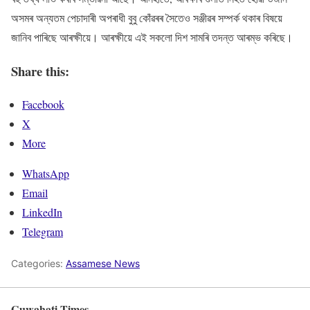
অসমৰ অন্যতম পেচাদাৰী অপৰাধী বুবু কোঁৱৰৰ সৈতেও সঞ্জীৱৰ সম্পৰ্ক থকাৰ বিষয়ে
জানিব পাৰিছে আৰক্ষীয়ে। আৰক্ষীয়ে এই সকলো দিশ সামৰি তদন্ত আৰম্ভ কৰিছে।
Share this:
Facebook
X
More
WhatsApp
Email
LinkedIn
Telegram
Categories:
Assamese News
Guwahati Times