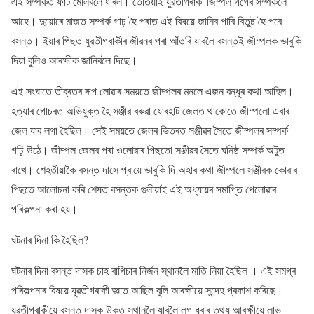
এই সম্পৰ্কত ফাট মেলিবলৈ ধৰিল। তেতিয়াই যুৱতীগৰাকী জিম্পল গগৈৰ সম্পৰ্কলৈ
আহে। দুয়োৰে মাজত সম্পৰ্ক গাঢ় হৈ পৰাত এই বিষয়ে জানিব পাৰি বিতুষ্ট হৈ পৰে
বসন্ত। ইয়াৰ পিছত যুৱতীগৰাকীৰ জীৱনৰ পৰা আঁতৰি যাবলৈ বসন্তই জীম্পলক ভাবুকি
দিয়া বুলিও আৰক্ষীক জানিবলৈ দিছে।
এই সংঘাতে তীব্ৰতৰ ৰূপ লোৱাৰ সময়তে জীম্পলৰ মনলৈ এজন বন্ধুৰ কথা আহিল।
হত্যাৰ গোচৰত অভিযুক্ত হৈ সঞ্জীৱ বৰুৱা যোৰহাট জেলত থাকোতে জীম্পলো এবাৰ
জেল যাব লগা হৈছিল। সেই সময়তে জেলৰ ভিতৰত সঞ্জীৱৰ সৈতে জীম্পলৰ সম্পৰ্ক
গঢ়ি উঠে। জীম্পল জেলৰ পৰা ওলোৱাৰ পিছতো সঞ্জীৱৰ সৈতে ঘনিষ্ঠ সম্পৰ্ক অটুত
ৰাখে। শেহতীয়াকৈ বসন্ত দাসে প্ৰায়ে ভাবুকি দি অহাৰ কথা জীম্পলে সঞ্জীৱক কোৱাৰ
পিছতে আলোচনা কৰি শেষত বসন্তক গুলীয়াই এই অধ্যায়ৰ সমাপ্তি পেলোৱাৰ
পৰিকল্পনা কৰা হয়।
ঘটনাৰ দিনা কি হৈছিল?
ঘটনাৰ দিনা বসন্ত দাসক চাহ বাগিচাৰ নিৰ্জন স্থানলৈ মাতি নিয়া হৈছিল । এই সমগ্ৰ
পৰিকল্পনাৰ বিষয়ে যুৱতীগৰাকী জ্ঞাত আছিল বুলি আৰক্ষীয়ে সন্দেহ প্ৰকাশ কৰিছে।
যুৱতীগৰাকীয়ে বসন্ত দাসক উক্ত স্থানলৈ যাবলৈ লগ ধৰাৰ তথ্য আৰক্ষীয়ে লাভ