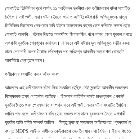
যোৰহাটত তিনিদিনৰ পূৰ্বে অৰ্থাৎ ১১ অক্টোবৰৰ দুপৰীয়া এক গুলীচালনাৰ ঘটনা সংঘটিত
হৈছিল। এই গুলীচালনাৰ ঘটনাৰ সৈতে জড়িত আটাইকেইগৰাকী অভিযুক্তক মাত্ৰ
তিনিদিনৰ ভিতৰতে গ্ৰেপ্তাৰ কৰি ঘটনাৰ অন্তৰালৰ ৰহস্য ভেদ কৰিবলৈ সক্ষম হৈছে
যোৰহাট আৰক্ষী। ঘটনাৰ পিছতে আৰক্ষীয়ে জিম্পলজিৎ গগৈ নামৰ এজন যুৱকৰ লগতে
এগৰাকী যুৱতীক গ্ৰেপ্তাৰ কৰিছিল। শনিবাৰে এই ঘটনাৰ মূল অভিযুক্ত সঞ্জীৱ বৰুৱা
নামৰ পেচাদাৰী অপৰাধীটোক লখিমপুৰৰ পৰা লখিমপুৰ আৰক্ষীৰ সহযোগত যোৰহাট
আৰক্ষীয়ে গ্ৰেপ্তাৰ কৰে।
গুলীচালনা সংঘটিত কৰাৰ আঁৰৰ কাৰণ
আচলতে এই গুলীচালনাৰ ঘটনা কিয় সংঘটিত হৈছিল সেই সন্দৰ্ভত আৰক্ষীৰ তদন্তত
বিস্ফোৰক তথ্য পোহৰলৈ আহিছে। চিনেমাৰ কাহিনীৰ দৰেই চাঞ্চল্যকৰ এগৰাকী
যুৱতীৰ সৈতে থকা প্ৰেমজনিত সম্পৰ্কৰ বাবে এই গুলীচালনাৰ ঘটনা সংঘটিত হৈছিল।
জানিব পৰা মতে, গুলীচালনাৰ বলি হোৱা বসন্ত দাস নামৰ যুৱকজনৰ সৈতে এগৰাকী
যুৱতীৰ অতি ঘনিষ্ঠ সম্পৰ্ক আছিল। কিন্তু ড্ৰাগছ সৰৱৰাহৰ অভিযোগত গ্ৰেপ্তাৰ হৈ
বসন্ত NDPS আইনৰ অধীনত কেইবাবাৰো জেললৈ যাব লগা হৈছিল। ইয়াৰ পিছতে