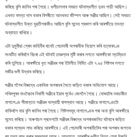
কৰিছে বুলি জানিব পৰা গৈছে। গুলীচালনাৰ সময়ত ঘটনাস্থলীত দুখন গাড়ী আছিল।
এখনত বসন্ত দাস থকাৰ বিপৰীতে আনখনত জীম্পল আৰু সঞ্জীৱ আছিল। সেই সময়ত
ঘটনাস্থলীত উক্ত যুৱতীগৰাকীও আছিল বুলি সন্দেহ প্ৰকাশ কৰি আৰক্ষীয়ে তদন্ত
অব্যাহত ৰাখিছে।
এটা দুমুখীয়া প্ৰেম কাহিনীৰ বাবেই পেচাদাৰী অপৰাধীক নিয়োগ কৰি হত্যাকাণ্ড
সংঘটিত কৰিবলৈ বিচৰা এই ঘটনাই চাঞ্চল্যৰ সৃষ্টি কৰাৰ লগতে আৰক্ষীকো স্তম্ভিত
কৰি তুলিছে। আৰক্ষীয়ে ধৃত সঞ্জীৱৰ পৰা ইটালীত নিৰ্মিত এটা ৭.৬৫ পিষ্টলৰ লগতে
সজীৱ গুলী উদ্ধাৰ কৰিছে।
সঞ্জীৱ গগৈৰ বিৰুদ্ধে একাধিক অপৰাধৰ সৈতে জড়িত থকাৰ অভিযোগ আছে।
লখিমপুৰৰ নাওবৈচাৰ নিবাসী সঞ্জীৱে ইয়াৰ পূৰ্বেও জেললৈ গৈছে। যোৰহাটৰ নকচাৰীত
নাগালেণ্ড সীমান্তত সঞ্জীৱৰ অস্থায়ী বাসস্থান আছে। সঞ্জীৱে নাগালেণ্ডটো
থাকিবলৈ যায় বুলি জানিব পৰা গৈছে। পিষ্টলসমূহ নাগালেণ্ডৰ পৰা অনা বুলি আৰক্ষীয়ে
সন্দেহ কৰিছে। অৰুণাচল প্ৰদেশটো সঞ্জীৱৰ বিৰুদ্ধে অপৰাধজনিত ঘটনাৰে জড়িত
থকাৰ সম্ভেদ লাভ কৰিছে আৰক্ষীয়ে। এই পেচাদাৰী অপৰাধীটোৰ পৰা অপৰাধ জগতৰ
বহু তথ্য লাভ কৰাৰ সম্ভাৱনা আছে। আনহাতে, আৰক্ষীৰ গুলীত নিহত হোৱা উজনি