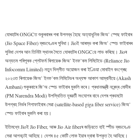
যোৰহাটৰ ONGCত শুকুৰবাৰৰ পৰা উপলব্ধ হৈছে অত্যাধুনিক জিঅ’ স্পেছ ফাইবাৰ
(Jio Space Fiber) ব্ৰডবেণ্ডৰ সুবিধা। Jioই আৰম্ভ কৰা জিঅ’ স্পেচ ফাইবাৰৰ
সুবিধা দেশৰ আন তিনিটা স্থানৰ সৈতে যোৰহাটৰ ONGCয়ে লাভ কৰিছে। Jioৰ
অন্যতম পৰিপূৰক প্লেটফৰ্ম ৰিলায়েঞ্চ জিঅ’ ইনফ’কম লিমিটেডে (Reliance Jio
Infocomm Limited) নতুন দিল্লীত অয়োজন কৰা ইণ্ডিয়া মোবাইল কংগ্ৰেছ
২০২৩ত ৰিলায়েঞ্চ জিঅ’ ইনফ’কম লিমিটেডৰ অধ্যক্ষ আকাশ আম্বানীয়ে (Akash
Ambani) শুকুৰবাৰে জি’অ স্পেচ ফাইবাৰ মুকলি কৰে। প্ৰধানমন্ত্ৰী নৰেন্দ্ৰ মোদীৰ
(PM Narendra Modi) উপস্থিতিত দূৰৱৰ্তী সংযোগৰ বাবে দেশৰ প্ৰথমটো
উপগ্ৰহ নিৰ্ভৰ গিগাফাইবাৰ সেৱা (satellite-based giga fiber service) জিঅ’
স্পেচ ফাইবাৰ মুকলি কৰা হয়।
ইতিমধ্যে Jioই Jio Fiber, আৰু Jio Air fiberৰ জড়িয়তে হাই স্পীড ব্ৰডবেণ্ড
সেৱা আগবঢ়াই আহিছে। দেশৰ ৪৫ কোটি লোক ইয়াৰ দ্বাৰা উপকৃত হৈ আহিছে।