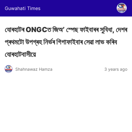
Guwahati Times
যোৰহাটৰ ONGCত জিঅ’ স্পেছ ফাইবাৰৰ সুবিধা, দেশৰ
প্ৰথমটো উপগ্ৰহ নিৰ্ভৰ গিগাফাইবাৰ সেৱা লাভ কৰিব
যোৰহাটবাসীয়ে
Shahnawaz Hamza
3 years ago