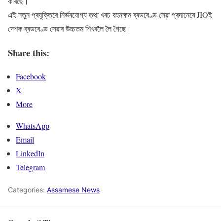
কৰিছে।
এই নতুন প্ৰযুক্তিৰে নিৰ্ভৰযোগ্য তথা খৰচ বহনক্ষম ব্ৰডবেণ্ড সেৱা প্ৰদানেৰে JIOই
দেশক ব্ৰডবেণ্ড সেৱাৰ উচ্চতম শিখৰলৈ লৈ গৈছে।
Share this:
Facebook
X
More
WhatsApp
Email
LinkedIn
Telegram
Categories:
Assamese News