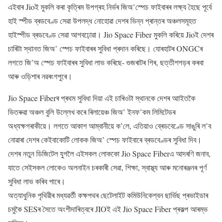
এইবাৰ Jioই মুকলি কৰা কৃত্ৰিম উপগ্ৰহ নিৰ্ভৰ জিঅ’স্পেচ ফাইবাৰৰ লক্ষ্য হৈছে পূৰ্বে
হাই স্পীড ব্ৰডবেণ্ড সেৱা উপলদ্ধ নোহোৱা দেশৰ ভিন্ন প্ৰান্তৰ অঞ্চলসমূহত
হাইস্পীড ব্ৰডবেণ্ড সেৱা আগবঢ়োৱা। Jio Space Fiber মুকলি কৰিয়ে Jioই দেশৰ
চাৰিটা স্থানত জিঅ’ স্পেচ ফাইবাৰৰ সুবিধা প্ৰদান কৰিছে। যোৰহাটৰ ONGCৰ
লগতে জি’অ স্পেচ ফাইবাৰৰ সুবিধা লাভ কৰিছে- গুজৰাটৰ গিৰ, ছত্তীশগড়ৰ কৰবা
আৰু ওড়িশাৰ নৱৰংগপুৰে।
Jio Space Fiberৰ প্ৰথম সুবিধা দিয়া এই চাৰিওটা স্থানকে দেশৰ আাইতকৈ
ভিতৰুৱা অঞ্চল বুলি উল্লেখ কৰে ৰিলায়েঞ্চ জিঅ’ ইনফ’কম লিমিটেডৰ
অধ্যক্ষগৰাকীয়ে। লগতে আকাশ আম্বানীয়ে ক’লে, এতিয়াও ব্ৰেডবেণ্ডে সাঙুৰি ল’ব
নোৱাৰা দেশৰ কেইবাকোটি লোকক জিঅ’ স্পেচ ফাইবাৰে ব্ৰডবেণ্ডৰ সুবিধা দিব।
দেশৰ নতুন ডিজিটেল যুগলৈ এইসকল লোককো Jio Space Fiberএ আদৰণি জনাব,
যাতে সেইসকল লোকেও অলনাইন চৰকাৰী সেৱা, শিক্ষা, স্বাস্থ্য আৰু মনোৰঞ্জনৰ পূৰ্ণ
সুবিধা লাভ কৰিব পাৰে।
অত্যাধুনিক পৃথিৱীৰ মধ্যৱৰ্তী কক্ষপথৰ ছেটেলাইট কমিউনিকেশ্বন ছাৰ্ভিছ প্ৰভাইডাৰ
চমুকৈ SESৰ সৈতে অংশীদাৰিত্বৰে JIOই এই Jio Space Fiber প্ৰকল্প আৰম্ভ