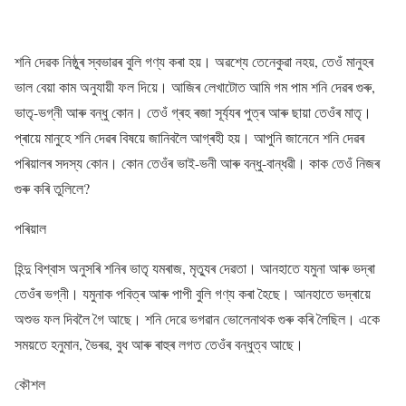
শনি দেৱক নিষ্ঠুৰ স্বভাৱৰ বুলি গণ্য কৰা হয়। অৱশ্যে তেনেকুৱা নহয়, তেওঁ মানুহৰ
ভাল বেয়া কাম অনুযায়ী ফল দিয়ে। আজিৰ লেখাটোত আমি গম পাম শনি দেৱৰ গুৰু,
ভাতৃ-ভগ্নী আৰু বন্ধু কোন। তেওঁ গ্ৰহ ৰজা সূৰ্য্যৰ পুত্ৰ আৰু ছায়া তেওঁৰ মাতৃ।
প্ৰায়ে মানুহে শনি দেৱৰ বিষয়ে জানিবলৈ আগ্ৰহী হয়। আপুনি জানেনে শনি দেৱৰ
পৰিয়ালৰ সদস্য কোন। কোন তেওঁৰ ভাই-ভনী আৰু বন্ধু-বান্ধৱী। কাক তেওঁ নিজৰ
গুৰু কৰি তুলিলে?
পৰিয়াল
হিন্দু বিশ্বাস অনুসৰি শনিৰ ভাতৃ যমৰাজ, মৃত্যুৰ দেৱতা। আনহাতে যমুনা আৰু ভদ্ৰা
তেওঁৰ ভগ্নী। যমুনাক পবিত্ৰ আৰু পাপী বুলি গণ্য কৰা হৈছে। আনহাতে ভদ্ৰায়ে
অশুভ ফল দিবলৈ গৈ আছে। শনি দেৱে ভগৱান ভোলেনাথক গুৰু কৰি লৈছিল। একে
সময়তে হনুমান, ভৈৰৱ, বুধ আৰু ৰাহুৰ লগত তেওঁৰ বন্ধুত্ব আছে।
কৌশল