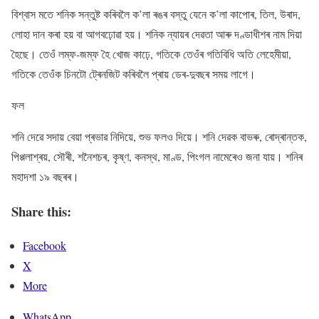
বিশ্বাস মতে শনিক সন্তুষ্ট কৰিবলৈ ক’লা ৰঙৰ বস্তু যেনে ক’লা কাপোৰ, তিল, উৰাদ,
লোহা দান কৰা হয় বা আগবঢ়োৱা হয়। শনিক ন্যায়ৰ দেৱতা আৰু দণ্ডাধীশৰ নাম দিয়া
হৈছে। তেওঁ লম্ফ-জম্ফ হৈ খোজ কাঢ়ে, গতিকে তেওঁৰ গতিবিধি অতি লেহেমীয়া,
গতিকে তেওঁক চিনটো ট্ৰেনজিট কৰিবলৈ প্ৰায় ডেৰ-দুবছৰ সময় লাগে।
ফল
শনি দেৱে সদায় বেয়া প্ৰভাৱ নিদিয়ে, শুভ ফলও দিয়ে। শনি দেৱক বাভৰু, ৰোদ্ৰান্তক,
পিপ্পলাশ্ৰয়, সৌৰী, শনৈশচৰ, কৃষ্ণ, কনস্থ, মাণ্ড, পিংগল নামেৰেও জনা যায়। শনিৰ
মহাদশা ১৯ বছৰৰ।
Share this:
Facebook
X
More
WhatsApp