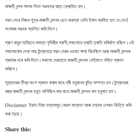
মাৰুতী নন্দৰ পালক পিতা পৱনদেৱ বহুত ক্ৰোধিত হল।
পৱন দেৱে নিজৰ পুত্ৰ-মাৰুতী নন্দনৰ এনে অৱস্থা দেখি-ইমান ক্ৰধিত হল যে-তেওঁ
সংসাৰৰ পৱনক স্থগিত কৰি দিলে।
প্ৰাণ বায়ুৰ অবিহনে-সমস্ত পৃথিৱীৰ প্ৰাণী,সকলোৱে ত্ৰাহি ত্ৰাহি কৰিবলৈ ধৰিলে।এই
সকলোবোৰ দেখা পায় ইন্দ্ৰদেৱে পৱন দেৱৰ ওচৰত ক্ষমা বিচাৰিলে আৰু মাৰুতী নন্দনক
প্ৰথমৰ দৰে কৰি দিলে।সকলো দেৱতায়ে মাৰুতী নন্দনক ধেইমানে শক্তি প্ৰদান
কৰিলে।
সূয্যদেৱৰ তীব্ৰ অংশ প্ৰদান কৰাৰ বাবে-শ্ৰী হনুমানৰ বুদ্ধি সম্পন্ন হল।ইন্দ্ৰদেৱৰ
বজ্ৰ মাৰুতী নন্দনৰ হনুত লাগিছিল-যাৰ বাবে-মাৰুতী নন্দনৰ নাম হনুমান হল।
Disclaimer: ইয়াত দিয়া তথ্যসমূহ কেৱল মান্যতা আৰু তথ্যৰ ওপৰত ভিত্তি কৰি
কৰা হৈছে।
Share this: