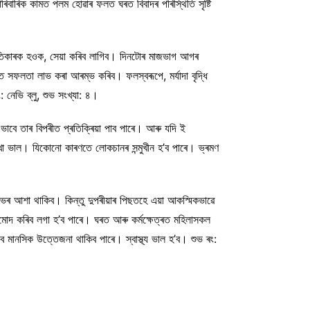
পাৰিবাৰিক কামত পলম হোৱাৰ ফলত ঘৰত বিবাদৰ পৰিস্থিতি সৃষ্টি
ক্ষতিকাৰক হওক, সেয়া কৰিব লাগিব। দিনটোৰ মাজভাগ আগৰ
ফলতা লাভ কৰা আৰম্ভ কৰিব। ফলস্বৰূপে, মৰ্যাদা বৃদ্ধি
নেভি ব্লু, শুভ সংখ্যা: ৪।
ভাবে তাৰ বিপৰীত প্ৰতিক্ৰিয়া পাব পাৰে। আৰু যদি ই
িত ৰখা ভাল। যিকোনো কাৰণতে লোকচানৰ সন্মুখীন হ’ব পাৰে। ভ্ৰমণ
়ত লাভৰ আশা থাকিব। কিন্তু দুপৰীয়াৰ পিছতহে এয়া আকস্মিকভাৱে
োদ কৰিব লগা হ’ব পাৰে। ঘৰত আৰু কৰ্মক্ষেত্ৰত মহিলাসকল
মানসিক উত্তেজনা থাকিব পাৰে। স্বাস্থ্য ভাল হ’ব। শুভ ৰং: