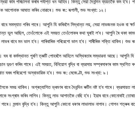
ন্ধিয়া কাম পৰিচালনা কৰাৰ পৰ্যাপ্ত ধন আহিব। কিন্তু সেয়া দৈনন্দিন ব্যয়তকৈ কম হ’ব। 
ওঁলোকে আপোনাক আঘাত কৰিব নোৱাৰে। শুভ ৰং: ৰূপালী, শুভ সংখ্যা: ১২।
 বাবে সমস্যাত পৰিব পাৰে। আপুনি যি কৰিবলৈ সিদ্ধান্ত লয়, সেয়া লাভজনক হওক বা 
ন্ত ভুল আছিল, তেওঁলোকে এই সময়ত তেওঁলোকৰ কথা ঘূৰাই ল’ব। আপুনি ৰৈ থকা কামত স
লাভৰ বাবে মন ভাল হ’ব। পাৰিবাৰিক পৰিৱেশো ভাল হ’ব। শাৰীৰিক শক্তি থাকিব। শুভ ৰং: 
িব। ঘৰ বা কৰ্মস্থানত পুৰণি ত্ৰুটি পোহৰলৈ আহিলে অস্থিৰতাৰ সম্ভাৱনা আছে। আপুনি যি 
লোকচান দুগুণ কৰিব পাৰে। এই সময়ত, বিনিয়োগ বৃদ্ধি বা ব্যৱসায় সম্প্ৰসাৰণৰ কাম স্থগ
াত ঘৰৰ পৰিৱেশো অস্বাভাৱিক হ’ব। শুভ ৰং: মেজেণ্টা, শুভ সংখ্যা: ৯।
ৰীয়ালৈকে সময় থাকিব। অপ্ৰত্যাশিত ভ্ৰমণৰ বাবে দৈনন্দিন ৰুটিন নষ্ট হ’ব পাৰে। ব্যৱসায
কে সংগ্ৰাম কৰিব লাগিব। কিন্তু লাভ আশাতকৈ বেছি হ’ব। ইয়াৰ বাবে কোনোবাই তোষাম
ে। সন্মান বৃদ্ধি হ’ব। কিন্তু আপুনি কোনো ধৰণৰ লাভালাভ নাপাব। গোপন শত্ৰুৰ বাবে 