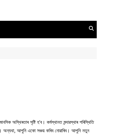
ক অস্থিৰতাৰ সৃষ্টি হ’ব। কৰ্মস্থানত মন্দাৱস্থাৰ পৰিস্থিতি
ব। অন্যথা, আপুনি একো সঞ্চয় কৰিব নোৱাৰিব। আপুনি নতুন