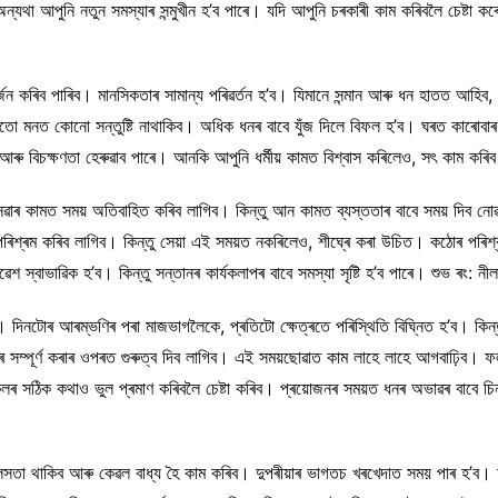
ন্যথা আপুনি নতুন সমস্যাৰ সন্মুখীন হ’ব পাৰে। যদি আপুনি চৰকাৰী কাম কৰিবলৈ চেষ্টা
্জন কৰিব পাৰিব। মানসিকতাৰ সামান্য পৰিৱৰ্তন হ’ব। যিমানে সন্মান আৰু ধন হাতত আহিব, স
ো মনত কোনো সন্তুষ্টি নাথাকিব। অধিক ধনৰ বাবে যুঁজ দিলে বিফল হ’ব। ঘৰত কাৰোবাৰ সৈ
আৰু বিচক্ষণতা হেৰুৱাব পাৰে। আনকি আপুনি ধৰ্মীয় কামত বিশ্বাস কৰিলেও, সৎ কাম কৰিব
সেৱাৰ কামত সময় অতিবাহিত কৰিব লাগিব। কিন্তু আন কামত ব্যস্ততাৰ বাবে সময় দিব নো
ৰিশ্ৰম কৰিব লাগিব। কিন্তু সেয়া এই সময়ত নকৰিলেও, শীঘ্ৰে কৰা উচিত। কঠোৰ পৰিশ্
েশ স্বাভাৱিক হ’ব। কিন্তু সন্তানৰ কাৰ্যকলাপৰ বাবে সমস্যা সৃষ্টি হ’ব পাৰে। শুভ ৰং: নী
। দিনটোৰ আৰম্ভণিৰ পৰা মাজভাগলৈকে, প্ৰতিটো ক্ষেত্ৰতে পৰিস্থিতি বিঘ্নিত হ’ব। কিন
কামবোৰ সম্পূৰ্ণ কৰাৰ ওপৰত গুৰুত্ব দিব লাগিব। এই সময়ছোৱাত কাম লাহে লাহে আগবাঢ়
সঠিক কথাও ভুল প্ৰমাণ কৰিবলৈ চেষ্টা কৰিব। প্ৰয়োজনৰ সময়ত ধনৰ অভাৱৰ বাবে চিন
সতা থাকিব আৰু কেৱল বাধ্য হৈ কাম কৰিব। দুপৰীয়াৰ ভাগতচ খৰখেদাত সময় পাৰ হ’ব। আ