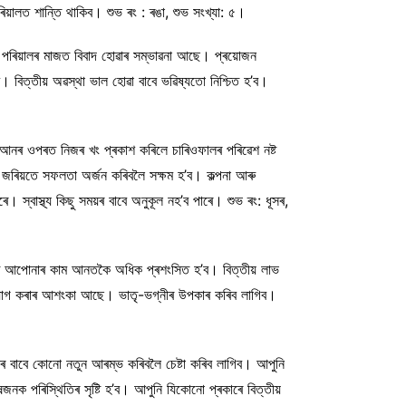
য়ালত শান্তি থাকিব। শুভ ৰং : ৰঙা, শুভ সংখ্যা: ৫।
ু পৰিয়ালৰ মাজত বিবাদ হোৱাৰ সম্ভাৱনা আছে। প্ৰয়োজন
 বিত্তীয় অৱস্থা ভাল হোৱা বাবে ভৱিষ্যতো নিশ্চিত হ’ব।
 আনৰ ওপৰত নিজৰ খং প্ৰকাশ কৰিলে চাৰিওফালৰ পৰিৱেশ নষ্ট
াৰ জৰিয়তে সফলতা অৰ্জন কৰিবলৈ সক্ষম হ’ব। কল্পনা আৰু
 স্বাস্থ্য কিছু সময়ৰ বাবে অনুকূল নহ’ব পাৰে। শুভ ৰং: ধূসৰ,
ত্ৰত আপোনাৰ কাম আনতকৈ অধিক প্ৰশংসিত হ’ব। বিত্তীয় লাভ
নিয়োগ কৰাৰ আশংকা আছে। ভাতৃ-ভগ্নীৰ উপকাৰ কৰিব লাগিব।
ৰ বাবে কোনো নতুন আৰম্ভ কৰিবলৈ চেষ্টা কৰিব লাগিব। আপুনি
ষজনক পৰিস্থিতিৰ সৃষ্টি হ’ব। আপুনি যিকোনো প্ৰকাৰে বিত্তীয়