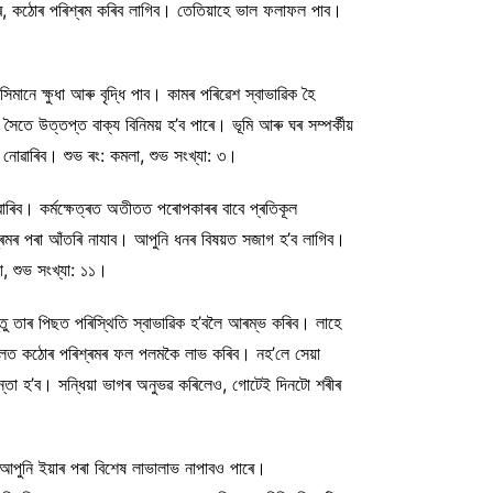
 কৰে, কঠোৰ পৰিশ্ৰম কৰিব লাগিব। তেতিয়াহে ভাল ফলাফল পাব।
িমানে ক্ষুধা আৰু বৃদ্ধি পাব। কামৰ পৰিৱেশ স্বাভাৱিক হৈ
তে উত্তপ্ত বাক্য বিনিময় হ’ব পাৰে। ভূমি আৰু ঘৰ সম্পৰ্কীয়
 নোৱাৰিব। শুভ ৰং: কমলা, শুভ সংখ্যা: ৩।
ৱাৰিব। কৰ্মক্ষেত্ৰত অতীতত পৰোপকাৰৰ বাবে প্ৰতিকূল
ৰমৰ পৰা আঁতৰি নাযাব। আপুনি ধনৰ বিষয়ত সজাগ হ’ব লাগিব।
লা, শুভ সংখ্যা: ১১।
্তু তাৰ পিছত পৰিস্থিতি স্বাভাৱিক হ’বলৈ আৰম্ভ কৰিব। লাহে
িব। ফলত কঠোৰ পৰিশ্ৰমৰ ফল পলমকৈ লাভ কৰিব। নহ’লে সেয়া
্তা হ’ব। সন্ধিয়া ভাগৰ অনুভৱ কৰিলেও, গোটেই দিনটো শৰীৰ
পুনি ইয়াৰ পৰা বিশেষ লাভালাভ নাপাবও পাৰে।