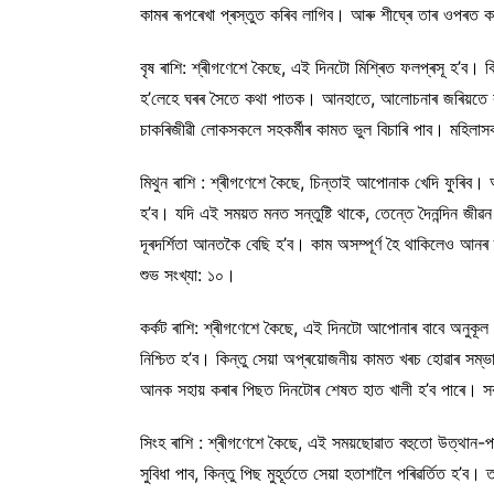
কামৰ ৰূপৰেখা প্ৰস্তুত কৰিব লাগিব। আৰু শীঘ্ৰে তাৰ ওপৰত কা
বৃষ ৰাশি: শ্ৰীগণেশে কৈছে, এই দিনটো মিশ্ৰিত ফলপ্ৰসূ হ’ব। 
হ’লেহে ঘৰৰ সৈতে কথা পাতক। আনহাতে, আলোচনাৰ জৰিয়তে কৰ্মক
চাকৰিজীৱী লোকসকলে সহকৰ্মীৰ কামত ভুল বিচাৰি পাব। মহিলাসক
মিথুন ৰাশি : শ্ৰীগণেশে কৈছে, চিন্তাই আপোনাক খেদি ফুৰিব
হ’ব। যদি এই সময়ত মনত সন্তুষ্টি থাকে, তেন্তে দৈনন্দিন জীৱ
দূৰদৰ্শিতা আনতকৈ বেছি হ’ব। কাম অসম্পূৰ্ণ হৈ থাকিলেও আনৰ ত
শুভ সংখ্যা: ১০।
কৰ্কট ৰাশি: শ্ৰীগণেশে কৈছে, এই দিনটো আপোনাৰ বাবে অনুকূ
নিশ্চিত হ’ব। কিন্তু সেয়া অপ্ৰয়োজনীয় কামত খৰচ হোৱাৰ স
আনক সহায় কৰাৰ পিছত দিনটোৰ শেষত হাত খালী হ’ব পাৰে। সৰু ৰো
সিংহ ৰাশি : শ্ৰীগণেশে কৈছে, এই সময়ছোৱাত বহুতো উত্থান-
সুবিধা পাব, কিন্তু পিছ মুহূৰ্ততে সেয়া হতাশালৈ পৰিৱৰ্তিত হ’