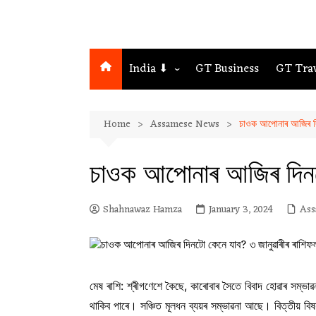
India ⬇
GT Business
GT Tra
Northeast
Home
Assamese News
চাওক আপোনাৰ আজিৰ দিন
Assam
Guwahati
চাওক আপোনাৰ আজিৰ দিনটো
Shahnawaz Hamza
January 3, 2024
Ass
মেষ ৰাশি: শ্ৰীগণেশে কৈছে, কাৰোবাৰ সৈতে বিবাদ হোৱাৰ সম্ভাৱ
থাকিব পাৰে। সঞ্চিত মূলধন ব্যয়ৰ সম্ভাৱনা আছে। বিত্তীয়