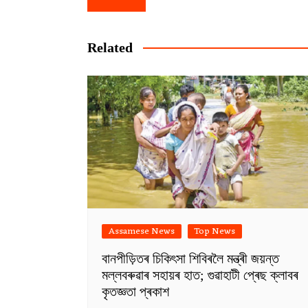
navigation
Related
Assamese News
Top News
বানপীড়িতৰ চিকিৎসা শিবিৰলৈ মন্ত্ৰী জয়ন্ত
মল্লবৰুৱাৰ সহায়ৰ হাত; গুৱাহাটী প্ৰেছ ক্লাবৰ
কৃতজ্ঞতা প্ৰকাশ