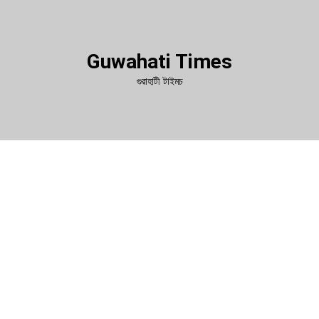
Guwahati Times
গুৱাহাটী টাইমচ