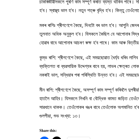
চাকৰিজীৱীসকলে পুৰণি কাম সম্পূৰ্ণ কৰাত ব্যস্ত থাকিব পাৰে। স
হ’ব। স্বাস্থ্য ভাল হ’ব। নতুন শত্ৰু বৃদ্ধি হ’ব। কিন্তু তে
মকৰ ৰাশিঃ শ্ৰীগণেশে কৈছে, দিনটো বৰ ভাল হ’ব। আপুনি জেদৰ
তুলনাত অধিক অনুকূল হ’ব। যিসকলে কৈছিল যে আপোনাৰ সিদ্ধা
হোৱাৰ বাবে আপোনাৰ আচৰণ ৰুক্ষ হ’ব পাৰে। কাম আৰু বিত্তীয় 
কুম্ভ ৰাশি: শ্ৰীগণেশে কৈছে, এই সময়ছোৱাত ধৈৰ্য্য ধৰিব লাগ
ব্যক্তিগত বা ব্যৱসায়িক উদ্দেশ্যৰ বাবে হয়, লাভৰ ক্ষেত্ৰত 
নকৰাই ভাল, সন্ধিয়াৰ পৰা পৰিস্থিতি উন্নত হ’ব। এই সময়ছোৱ
মীন ৰাশি: শ্ৰীগণেশে কৈছে, অসম্পূৰ্ণ কাম সম্পূৰ্ণ কৰিবলৈ দুপ
হাতলৈ আহিব। যিসকলে লিখনি বা বৌদ্ধিক কামত জড়িত তেওঁলো
সাৱধানে থাকক। তেওঁলোকৰ খঙৰ বাবে তেওঁলোক অপমানিত হ’ব পাৰ
গুলপীয়া, শুভ সংখ্যা: ১৩।
Share this: