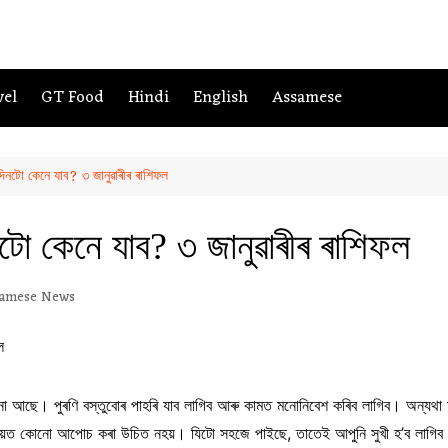
vel
GT Food
Hindi
English
Assamese
টো কেনে যাব? ৩ জানুৱাৰীৰ ৰাশিফল
 কেনে যাব? ৩ জানুৱাৰীৰ ৰাশিফল
amese News
না আছে। পুৰণি বস্তুবোৰ পাহৰি যাব লাগিব আৰু কামত মনোনিবেশ কৰিব লাগিব। অন্যথা মানসি
 বিষয়ত কোনো আপোচ কৰা উচিত নহয়। যিটো সহজে পাইছে, তাতেই আপুনি সুখী হ’ব লাগি