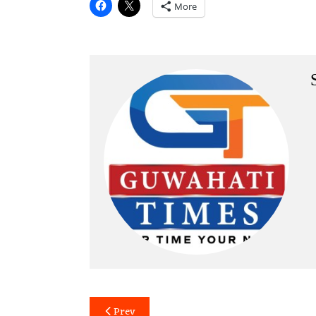
More
Post
Prev