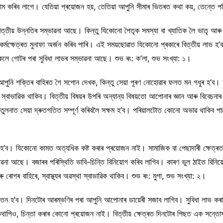
ম কৰিব লাগে। যেতিয়া প্ৰয়োজন হয়, তেতিয়া আপুনি সীমাৰ ভিতৰত কথা কয়, তেন্তে পৰি
বিত্তীয় উন্নতিৰ সম্ভাৱনা আছে। কিন্তু যিকোনো পৈতৃক সমস্যা বা খ্যাতিক লৈ ভাতৃ আৰ
্ষেত্ৰত মুনাফা অৰ্জন কৰিব পাৰি। এই সময়ছোৱাত যিকোনো প্ৰকাৰে বিত্তীয় লাভ হ’ব।
লে গোটৰ পৰা সুবিধা লাভৰ সম্ভাৱনা আছে। শুভ ৰং: ক’লা, শুভ সংখ্যা: ১।
। আপুনি শক্তিৰ বাহিৰত গৈ সপোন দেখক, কিন্তু সেয়া পূৰণ নোহোৱাৰ ফলত মন গধুৰ হ’ব।
ন স্বাভাৱিক থাকিব। বিত্তীয় বিষয়ৰ উপৰি অন্যান্য বিষয়তো আপোনাৰ জ্ঞান আৰু বিবেচন
ুলনাত সেয়া দ্ৰুতগতিত সম্পূৰ্ণ কৰিবলৈ সক্ষম হ’ব। পৰিয়ালটোত কোনো অভাৱ থাকিব পাৰে।
ল হ’ব। যিকোনো কামত অত্যধিক কষ্ট কৰাৰ প্ৰয়োজন নাই। সামাজিক বা পেছাদাৰী ক্ষে
ম্ভাৱনা আছে। বজাৰৰ পৰিস্থিতি ভাবি-চিন্তি বিনিয়োগ কৰিব লাগিব। কাৰণ ভুল ঠাইত বি
গৰ বাহিৰে, স্বাস্থ্যৰ অৱস্থা স্বাভাৱিক থাকিব। শুভ ৰং: মুগা, শুভ সংখ্যা: ২।
পতন হ’ব। দিনটোৰ আৰম্ভণিৰ পৰা আপুনি আপোনাৰ ডায়েৰী সজাব লাগিব। সুবিধা লাভ কৰা
ব। তথাপিও, চিন্তা কৰাৰ কোনো প্ৰয়োজন নাই। বিত্তীয় ক্ষেত্ৰত দিনটোৰ পিছত এক সন্তো