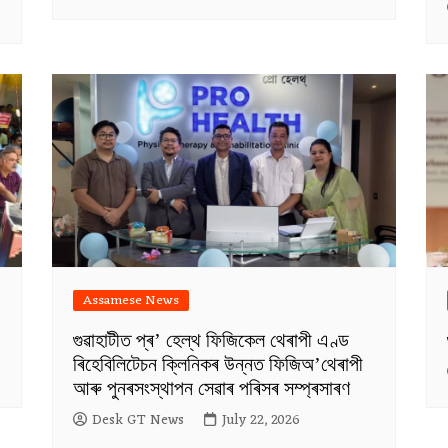
Assamese News
গুৱাহাটীত প্ৰ’ হেল্থ ফিজিকেল থেৰাপী এণ্ড
ৰিহেবিলিটেচন ক্লিনিকৰ উন্নত ফিজিঅ’থেৰাপী
আৰু পুনৰসংস্থাপন সেৱাৰ পৰিসৰ সম্প্ৰসাৰণ
Desk GT News
July 22, 2026