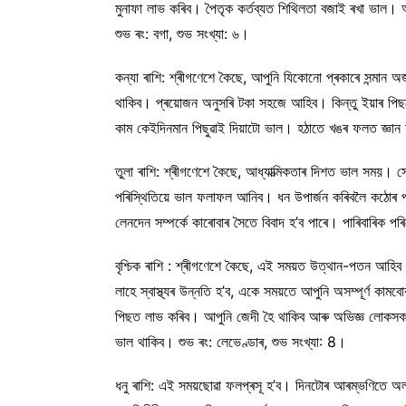
মুনাফা লাভ কৰিব। পৈতৃক কৰ্তব্যত শিথিলতা বজাই ৰখা ভাল। অ
শুভ ৰং: বগা, শুভ সংখ্যা: ৬।
কন্যা ৰাশি: শ্ৰীগণেশে কৈছে, আপুনি যিকোনো প্ৰকাৰে সন্মান অৰ
থাকিব। প্ৰয়োজন অনুসৰি টকা সহজে আহিব। কিন্তু ইয়াৰ পিছত
কাম কেইদিনমান পিছুৱাই দিয়াটো ভাল। হঠাতে খঙৰ ফলত জ্ঞান 
তুলা ৰাশি: শ্ৰীগণেশে কৈছে, আধ্যাত্মিকতাৰ দিশত ভাল সময়। 
পৰিস্থিতিয়ে ভাল ফলাফল আনিব। ধন উপাৰ্জন কৰিবলৈ কঠোৰ প
লেনদেন সম্পৰ্কে কাৰোবাৰ সৈতে বিবাদ হ’ব পাৰে। পাৰিবাৰিক পৰিৱ
বৃশ্চিক ৰাশি : শ্ৰীগণেশে কৈছে, এই সময়ত উত্থান-পতন আহিব
লাহে স্বাস্থ্যৰ উন্নতি হ’ব, একে সময়তে আপুনি অসম্পূৰ্ণ 
পিছত লাভ কৰিব। আপুনি জেদী হৈ থাকিব আৰু অভিজ্ঞ লোকসকলৰ 
ভাল থাকিব। শুভ ৰং: লেভেণ্ডাৰ, শুভ সংখ্যা: 8।
ধনু ৰাশি: এই সময়ছোৱা ফলপ্ৰসূ হ’ব। দিনটোৰ আৰম্ভণিতে অল