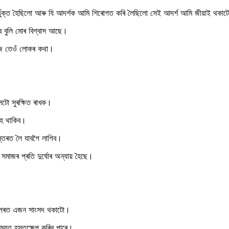
ভুক্ত হৈছিলো আৰু যি আদৰ্শক আমি শিৰোগত কৰি লৈছিলো সেই আদর্শ আমি জীয়াই থকাট
িব বুলি মোৰ বিশ্বাস আছে।
ুজে তেওঁ লোকৰ কথা।
টো সুৰক্ষিত ৰাখক।
 হৈ থাকিব।
্তৰত লৈ যাবগৈ লাগিব।
ু সমাজৰ প্ৰতি দুৰ্ঘোৰ অন্যায় হৈছে।
 ওপৰত এজন সাংসদ থকাটো।
ময়ত হস্তক্ষেপ কৰিব পাৰে।