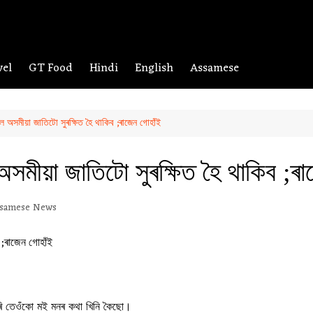
vel
GT Food
Hindi
English
Assamese
লে অসমীয়া জাতিটো সুৰক্ষিত হৈ থাকিব ;ৰাজেন গোহাঁই
অসমীয়া জাতিটো সুৰক্ষিত হৈ থাকিব ;ৰ
samese News
 কৰি তেওঁকো মই মনৰ কথা খিনি কৈছো।