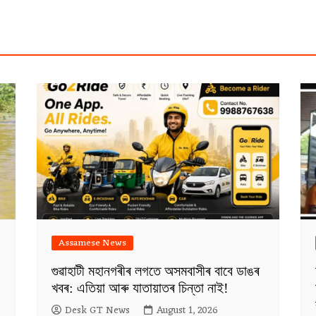
Assamese News
গুৱাহাটী মহানগৰীৰ লগতে অসমবাসীৰ বাবে ডাঙৰ
খবৰ: এতিয়া আৰু যাতায়াতৰ চিন্তা নাই!
Desk GT News
August 1, 2026