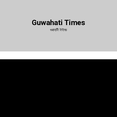
Guwahati Times
গুৱাহাটী টাইমচ