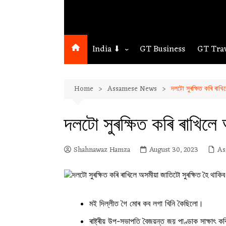
India ⬇
GT Business
GT Tra
Northeast
Home
Assamese News
দলটো সুৰক্ষিত কৰি ৰাখি
Assam
Guwahati
দলটো সুৰক্ষিত কৰি ৰাখিলে 
Shahnawaz Hamza
August 30, 2023
As
মই দিল্লীত গৈ মোৰ কব লগা খিনি কৈছিলো।
ৰাষ্ট্ৰীয় উপ-সভাপতি বৈজয়ন্ত জয় পাণ্ডাক সাক্ষাৎ