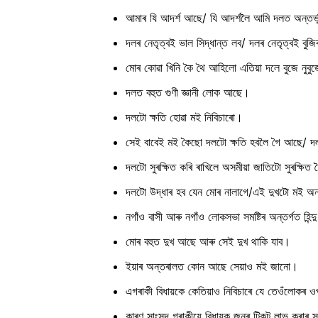
আমাৰ যি আদৰ্শ আছে/ যি আদৰ্শলৈ আমি দলত অন্তৰ্
দলৰ নেতৃত্বই ভাল সিদ্ধান্ত লব/ দলৰ নেতৃত্বই বুজ
মোৰ কোৱা খিনি কৈ থৈ আহিলো এতিয়া দলে বুজে নুব
দলত বহুত গুণী জ্ঞানী লোক আছে।
দলটো ক্ষতি হোৱা মই নিবিচাৰো।
সেই বাবেই মই কৈছো দলটো ক্ষতি হবলৈ গৈ আছে/ দল
দলটো সুৰক্ষিত কৰি ৰাখিলে অসমীয়া জাতিটো সুৰক্ষিত
দলটো উদ্ধাৰ হব যেন মোৰ নালাগে/এই দুখটো মই অন
নগাঁও বাসী আৰু নগাঁও লোকসভা সমষ্টিৰ অন্তৰ্গত হিন্দ
মোৰ বহুত দুখ আছে আৰু সেই দুখ থাকি যাব।
ইয়াৰ অন্তৰালত কোন আছে সেয়াও মই জানো।
এগৰাকী বিধায়কে কেতিয়াও নিবিচাৰে যে তেওঁলোকৰ
কাৰণ সাংসদ গৰাকীয়ে বিধায়ক জনৰ টিকট লাভ কৰাৰ স