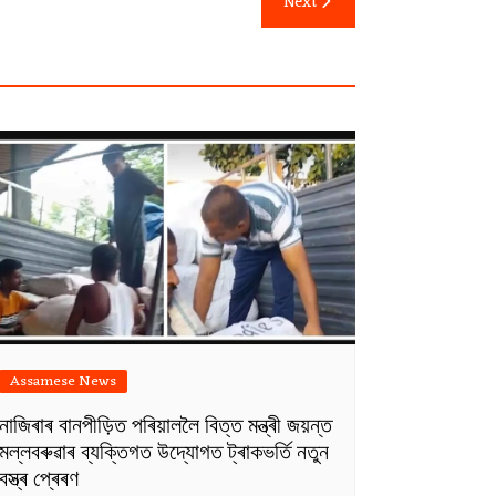
Next
Assamese News
নাজিৰাৰ বানপীড়িত পৰিয়াললৈ বিত্ত মন্ত্ৰী জয়ন্ত
মল্লবৰুৱাৰ ব্যক্তিগত উদ্যোগত ট্ৰাকভৰ্তি নতুন
বস্ত্ৰ প্ৰেৰণ