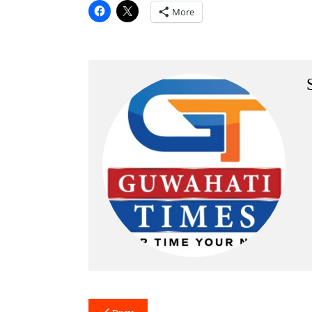
More
Post