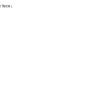
ো বিচাৰো।