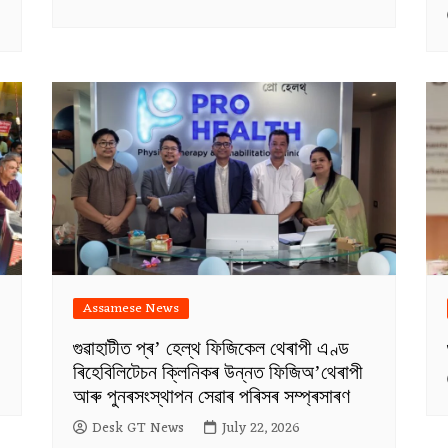
Assamese News
গুৱাহাটীত প্ৰ’ হেল্থ ফিজিকেল থেৰাপী এণ্ড
ৰিহেবিলিটেচন ক্লিনিকৰ উন্নত ফিজিঅ’থেৰাপী
আৰু পুনৰসংস্থাপন সেৱাৰ পৰিসৰ সম্প্ৰসাৰণ
Desk GT News
July 22, 2026