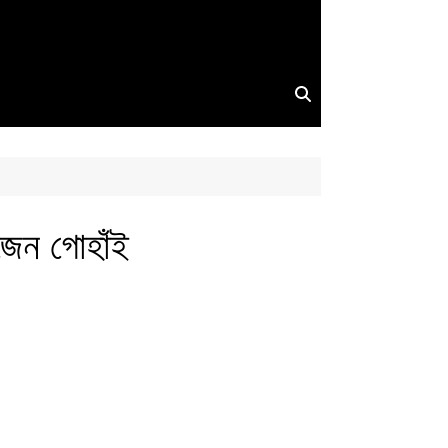
াজেন গোহাঁই