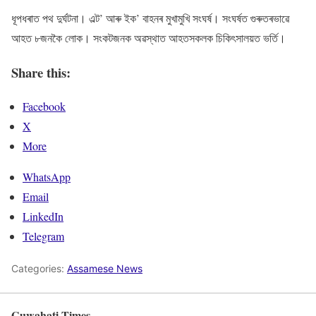
ধূপধৰাত পথ দুৰ্ঘটনা। এল্ট’ আৰু ইক’ বাহনৰ মুখামুখি সংঘৰ্ষ। সংঘৰ্ষত গুৰুতৰভাৱে
আহত ৮জনকৈ লোক। সংকটজনক অৱস্থাত আহতসকলক চিকিৎসালয়ত ভৰ্তি।
Share this:
Facebook
X
More
WhatsApp
Email
LinkedIn
Telegram
Categories:
Assamese News
Guwahati Times