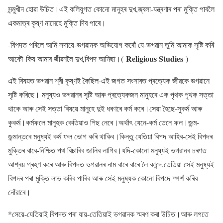
সন্মুখীন হোৱা উচিত।এই কলিযুগত কোনো মানুহৰ দুখ,জ্বলা-যন্ত্ৰণাৰ পৰা মুক্তি পাবলৈ
একমাত্ৰ কৃষ্ণ নামেহে মুক্তি দিব পাৰে।
-বিপদত পৰিলে আমি সদায়ে-ভগৱানক অভিযোগ কৰোঁ যে-ভগৱান তুমি আমাক সৃষ্টি কৰি
Religious Studies
আকৌ-কিয় আমাৰ জীৱনলৈ দুখ,বিপদ আনিছা।(
)
এই বিষয়ত ভগৱান শ্ৰী কৃষ্ণই কৈছিল-এই জগত সংসাৰত প্ৰত্যেক জীৱকে ভগৱানে
সৃষ্টি কৰিছে। মনুষ্যও ভগৱানৰ সৃষ্টি আৰু প্ৰত্যেকজন মানুহৰে এক পৃথক পৃথক সত্তা
থাকে আৰু সেই সত্তা বিষয়ে মানুহে দুই ধৰণৰে কৰ্ম কৰে।সেয়া হৈছে-সুকৰ্ম আৰু
কুকৰ্ম।কৰ্মফলে মানুহক কেতিয়াও পিছ নেৰে।অৰ্থাৎ যেনে-কৰ্ম তেনে ফল।জন্ম-
জন্মান্তৰে মনুষ্যই কৰ্ম ফল ভোগ কৰি থাকিব।কিন্তু যেতিয়া বিপদ আহিব-সেই বিপদৰ
মুক্তিৰ বাবে-নিশ্চিত পথ বিচাৰিব জানিব লাগিব।যদি-কোনো মনুষ্যই ভগৱানৰ চৰণত
আশ্ৰয় গ্ৰহণ কৰে আৰু বিপদত ভগৱানৰ নাম বাৰে বাৰে লৈ কান্দে,তেতিয়া সেই মনুষ্যই
বিপদৰ পৰা মুক্তি লাভ কৰিব পাৰিব আৰু সেই মনুষ্যক কোনো বিপদে স্পৰ্শ কৰিব
নোঁৱাৰে।
*সেয়ে-যেতিয়াই বিপদত পৰা যায়-তেতিয়াই ভগৱানক স্মৰণ কৰা উচিত।আৰু লগতে