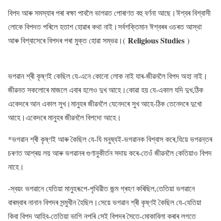
বিপদ আৰু সমস্যাৰ পৰা ৰক্ষা পাবলৈ ভাগৱত পোৰাণত বহু বৰ্ণনা আছে।ঈশ্বৰ বিশ্বাসী
লোকে বিপদত পৰিলে হতাশ হোৱাৰ কথা নাই।সৰ্বশক্তিমান ঈশ্বৰৰ ওচৰত আস্থা
Religious Studies
আৰু বিশ্বাসেৰে বিপদৰ পৰা মুক্ত হোৱা সম্ভৱ।(
)
ভগৱান শ্ৰী কৃষ্ণই কেছিল যে-এনে কোনো লোক নাই যাৰ-জীৱনলৈ বিপদ অহা নাই।
জীৱনত সকলোৰে মাজলে এবাৰ হলেও দুখ আহে।কোৱা হয় যে-একাল যদি দুখ,ঠিক
একেদৰে আন একাল সুখ।মানুহৰ জীৱনলৈ যেনেদৰে সুখ আহে-ঠিক তেনেদৰে দুখো
আহে।একেদৰে মানুহৰ জীৱনলৈ বিপদো আহে।
*ভগৱান শ্ৰী কৃষ্ণই আৰু কৈছিল যে-যি মনুষ্যই-ভগৱানক বিশ্বাস কৰে,যিয়ে ভগৱন্তৰ
চৰণত আশ্ৰয় লয় আৰু ভগৱানৰ গুণানুকীৰ্তন সদায় কৰে-তেওঁ জীৱনলৈ কেতিয়াও বিপদ
নাহে।
-স্বয়ং ভগৱানে যেতিয়া মানুহৰূপে-পৃথিৱীত জন্ম গ্ৰহণ কৰিছিল,তেতিয়া ভগৱানে
বাৰম্বাৰ নানান বিপদৰ সন্মুখীন হৈছিল।সেয়ে ভগৱান শ্ৰী কৃষ্ণই কৈছিল যে-যেতিয়া
কিবা বিপদ আহিব-তেতিয়া ভাগি নপৰি সেই বিপদৰ সৈতে-মোকাবিলা কৰাৰ লগতে