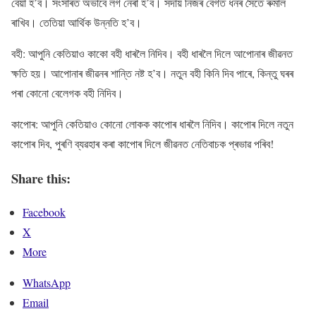
বেয়া হ’ব। সংসাৰত অভাবে লগ নেৰা হ’ব। সদায় নিজৰ বেগত ধনৰ সৈতে ৰুমাল
ৰাখিব। তেতিয়া আৰ্থিক উন্নতি হ’ব।
বহী: আপুনি কেতিয়াও কাকো বহী ধাৰলৈ নিদিব। বহী ধাৰলৈ দিলে আপোনাৰ জীৱনত
ক্ষতি হয়। আপোনাৰ জীৱনৰ শান্তি নষ্ট হ’ব। নতুন বহী কিনি দিব পাৰে, কিন্তু ঘৰৰ
পৰা কোনো বেলেগক বহী নিদিব।
কাপোৰ: আপুনি কেতিয়াও কোনো লোকক কাপোৰ ধাৰলৈ নিদিব। কাপোৰ দিলে নতুন
কাপোৰ দিব, পুৰণি ব্যৱহাৰ কৰা কাপোৰ দিলে জীৱনত নেতিবাচক প্ৰভাৱ পৰিব!
Share this:
Facebook
X
More
WhatsApp
Email