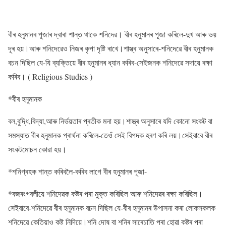
বীৰ হনুমানৰ পূজাৰ দ্বাৰা শান্ত থাকে শনিদেৱ। বীৰ হনুমানৰ পূজা কৰিলে-দুখ আৰু ভয়
দূৰ হয়।আৰু শনিদেৱেও নিজৰ কৃপা দৃষ্টি ৰাখে।শাস্ত্ৰ অনুসাৰে-শনিদেৱে বীৰ হনুমানক
বচন দিছিল যে-যি ব্যক্তিয়ে বীৰ হনুমানৰ ধ্যান কৰিব-সেইজনক শনিদেৱে সদায়ে ৰক্ষা
কৰিব। ( Religious Studies )
*বীৰ হনুমানক
বল,বুদ্ধি,বিদ্যা,আৰু নিৰ্ভয়তাৰ প্ৰতীক মনা হয়।শাস্ত্ৰ অনুসাৰে যদি কোনো সংকট বা
সমস্যাত বীৰ হনুমানক প্ৰাৰ্থনা কৰিলে-তেওঁ সেই বিপদক হৰণ কৰি লয়।সেইবাবে বীৰ
সংকটমোচন কোৱা হয়।
*শনিগ্ৰহক শান্ত কৰিবলৈ-কৰিব লাগে বীৰ হনুমানৰ পূজা-
*বজৰংগবলীয়ে শনিদেৱক কষ্টৰ পৰা মুক্ত কৰিছিল আৰু শনিদেৱৰ ৰক্ষা কৰিছিল।
সেইবাবে-শনিদেৱে বীৰ হনুমানক বচন দিছিল যে-বীৰ হনুমানৰ উপাসনা কৰা লোকসকলক
শনিদেৱে কেতিয়াও কষ্ট নিদিয়ে।শনি দোষ বা শনিৰ সাৰেচাতি পৰা হোৱা কষ্টৰ পৰা