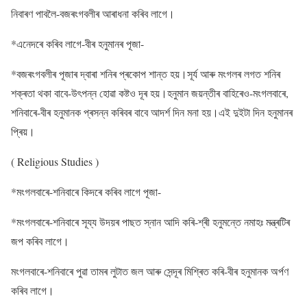
নিবাৰণ পাবলৈ-বজৰংগবলীৰ আৰাধনা কৰিব লাগে।
*এনেদৰে কৰিব লাগে-বীৰ হনুমানৰ পূজা-
*বজৰংগবলীৰ পূজাৰ দ্বাৰা শনিৰ প্ৰকোপ শান্ত হয়।সূৰ্য আৰু মংগলৰ লগত শনিৰ
শক্ৰতা থকা বাবে-উৎপন্ন হোৱা কষ্টও দূৰ হয়।হনুমান জয়ন্তীৰ বাহিৰেও-মংগলবাৰে,
শনিবাৰে-বীৰ হনুমানক প্ৰসন্ন কৰিবৰ বাবে আদৰ্শ দিন মনা হয়।এই দুইটা দিন হনুমানৰ
প্ৰিয়।
( Religious Studies )
*মংগলবাৰে-শনিবাৰে কিদৰে কৰিব লাগে পূজা-
*মংগলবাৰে-শনিবাৰে সূয্য উদয়ৰ পাছত স্নান আদি কৰি-শ্ৰী হনুমন্তে নমাহঃ মন্ত্ৰটিৰ
জপ কৰিব লাগে।
মংগলবাৰে-শনিবাৰে পুৱা তামৰ লুটাত জল আৰু সেন্দূৰ মিশ্ৰিত কৰি-বীৰ হনুমানক অৰ্পণ
কৰিব লাগে।