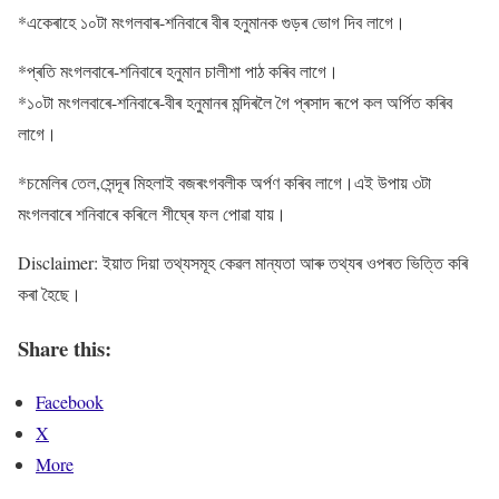
*একেৰাহে ১০টা মংগলবাৰ-শনিবাৰে বীৰ হনুমানক গুড়ৰ ভোগ দিব লাগে।
*প্ৰতি মংগলবাৰে-শনিবাৰে হনুমান চালীশা পাঠ কৰিব লাগে।
*১০টা মংগলবাৰে-শনিবাৰে-বীৰ হনুমানৰ মন্দিৰলৈ গৈ প্ৰসাদ ৰূপে কল অৰ্পিত কৰিব
লাগে।
*চমেলিৰ তেল,সেন্দূৰ মিহলাই বজৰংগবলীক অৰ্পণ কৰিব লাগে।এই উপায় ৩টা
মংগলবাৰে শনিবাৰে কৰিলে শীঘ্ৰে ফল পোৱা যায়।
Disclaimer: ইয়াত দিয়া তথ্যসমূহ কেৱল মান্যতা আৰু তথ্যৰ ওপৰত ভিত্তি কৰি
কৰা হৈছে।
Share this:
Facebook
X
More