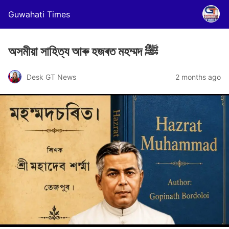
Guwahati Times
অসমীয়া সাহিত্য আৰু হজৰত মহম্মদ ﷺ
Desk GT News
2 months ago