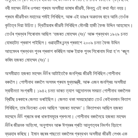
নবী মহম্মদ ﷺৰ ওপৰত প্ৰথম অসমীয়া ভাষাৰ জীৱনী, কিন্তু এই কথা সঁচা নহয়।
প্ৰথম জীৱনীখন মহাদেৱ শৰ্মাই লিখিছিল, আৰু এই ডাঙৰ অৱদানৰ বাবে আমি তেওঁক
কৃতিত্ব দিয়া উচিত। দ্বিতীয়বাৰ জীৱনী লিখিছিল মৌলৱী হাজী ফৈজ উদ্দিন আহমেদে।
তেওঁৰ গ্ৰন্থৰ শিৰোনাম আছিল ‘হজৰত মোহম্মদ (দঃ)’ আৰু গ্ৰন্থখন ১৯২৯ চনত
যোৰহাটত প্ৰকাশ পাইছিল। গুৱাহাটীৰ চন্দ্ৰ প্ৰকাশে ২০০৯ চনত ফৈজ উদ্দিন
আহমেদৰ গ্ৰন্থখন পুনৰ প্ৰকাশ কৰিছিল আৰু ইয়াক পুনৰ শিৰোনাম দিয়া হ’ল ‘ৰছুল
কৰিম হজৰত মোহম্মদ (দঃ)’।
অসমীয়াত হজৰত মহম্মদ ﷺৰ আটাইতকৈ জনপ্ৰিয় জীৱনী লিখিছিল গোপীনাথ
বৰদলৈ। গোপীনাথ বৰদলৈ অসমৰ প্ৰথম মুখ্যমন্ত্ৰী, আৰু এজন জনপ্ৰিয় অসমীয়া
স্বাধীনতা সংগ্ৰামী। ১৯৪২ চনত ভাৰত ত্যাগ আন্দোলনৰ সময়ত গোপীনাথ বৰদলৈক
ব্ৰিটিছ চৰকাৰে জেলত ভৰাইছিল। জেলত থকা সময়ছোৱাত তেওঁ কেইখনমান কিতাপ
লিখিছিল, তাৰ ভিতৰত এখন আছিল ‘হজৰত মহম্মদ’। কিতাপখন আছিল হজৰত
মহম্মদে ﷺ প্ৰচাৰ কৰা ধাৰণাসমূহৰ প্ৰশংসা। গোপীনাথ বৰদলৈয়ে হজৰত মহম্মদ
ﷺৰ জীৱনক অহিংসা, অনুশাসন আৰু ঈশ্বৰৰ প্ৰতি আনুগত্যৰ নিদৰ্শন হিচাপে
ব্যৱহাৰ কৰিছে। ইমান বছৰৰ পাছতো বৰদলৈৰ গ্ৰন্থখন অসমীয়া জীৱনী লেখৰ এক