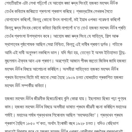
শেহতীয়াকৈ এটা লেখা পঢ়িলোঁ যে আহোম ৰজা ৰুদ্ৰ সিংহই হজৰত মহম্মদ ﷺক
তেওঁৰ কবিতাৰ জৰিয়তে প্ৰশংসা প্ৰকাশ কৰিছে। প্ৰবন্ধটোৰ লেখকৰ সৈতে
যোগাযোগ কৰিলোঁ, কিন্তু কোনো উৎস নাপালোঁ, মই ইয়াৰ ওপৰত গৱেষণা কৰিলোঁ
কিন্তু ৰুদ্ৰ সিংহৰ কোনো কবিতা বিচাৰি নাপালোঁ য’ত তেওঁ হজৰত মহম্মদ ﷺৰ প্ৰতি
তেওঁৰ প্ৰশংসা উপস্থাপন কৰে। আহোম ৰজা ৰুদ্ৰ সিংহ যে সাহিত্য, শিল্প আৰু
স্থাপত্যৰ পৃষ্ঠপোষক আছিল সেয়া নিশ্চিত, কিন্তু এই দাবীৰ প্ৰমাণ দুৰ্লভ। গতিকে
আমি এই দাবী অনুসৰণ নকৰিলে ভাল। যদি সঁচা হয়, তেন্তে ই অসম ইতিহাসত হিন্দু-
মুছলমান ঐক্যৰ আন এক প্ৰমাণ। অৱশ্যেই আজান পীৰৰ বহুতো জিকিৰ জাৰি হজৰত
মহম্মদ ﷺৰ বিষয়ে আলোচনা কৰিছিল। অসমীয়া সাহিত্যত হজৰত মহম্মদ ﷺৰ
প্ৰথম উল্লেখ যিটো মই জানো সেয়া হৈছে ১৯০৯ চনত যোৰহাটত প্ৰকাশিত হজৰত
মহম্মদ ﷺ সম্পৰ্কীয় কবিতা।
হজৰত মহম্মদ ﷺৰ জীৱনীক ছিৰত/চিৰাহ বুলি কোৱা যায়। ইছলামত ছিৰত পঢ়া পুণ্যৰ
কাম। হজৰত মহম্মদ ﷺৰ বিষয়ে অসমীয়া ভাষাত প্ৰথম জীৱনী ৰচনা কৰিছিল মহাদেৱ
শৰ্মাই। মহাদেৱ শৰ্মাৰ গ্ৰন্থখনৰ শিৰোনাম আছিল ‘মহম্মদচৰিত’। গ্ৰন্থখন প্ৰথম
প্ৰকাশ হৈছিল ১৮৫০ শ’কত, অৰ্থাৎ ইংৰাজী বছৰ ১৯২৮ চনত। যদিও বেছিভাগ
মানুহেই বিশ্বাস কৰে যে হজৰত মহম্মদ ﷺৰ ওপৰত গোপীনাথ বৰদলৈৰ গ্ৰন্থখনেই