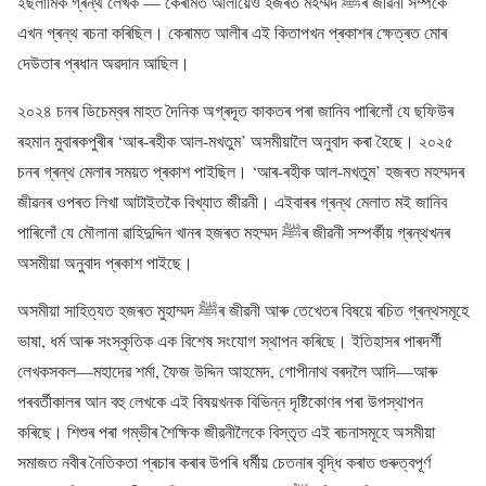
ইছলামিক গ্ৰন্থ লেখক — কেৰামত আলীয়েও হজৰত মহম্মদ ﷺৰ জীৱনী সম্পৰ্কে
এখন গ্ৰন্থ ৰচনা কৰিছিল। কেৰামত আলীৰ এই কিতাপখন প্ৰকাশৰ ক্ষেত্ৰত মোৰ
দেউতাৰ প্ৰধান অৱদান আছিল।
২০২৪ চনৰ ডিচেম্বৰ মাহত দৈনিক অগ্ৰদূত কাকতৰ পৰা জানিব পাৰিলোঁ যে ছফিউৰ
ৰহমান মুবাৰকপুৰীৰ ‘আৰ-ৰহীক আল-মখতুম’ অসমীয়ালৈ অনুবাদ কৰা হৈছে। ২০২৫
চনৰ গ্ৰন্থ মেলাৰ সময়ত প্ৰকাশ পাইছিল। ‘আৰ-ৰহীক আল-মখতুম’ হজৰত মহম্মদৰ
জীৱনৰ ওপৰত লিখা আটাইতকৈ বিখ্যাত জীৱনী। এইবাৰৰ গ্ৰন্থ মেলাত মই জানিব
পাৰিলোঁ যে মৌলানা ৱাহিদুদ্দিন খানৰ হজৰত মহম্মদ ﷺৰ জীৱনী সম্পৰ্কীয় গ্ৰন্থখনৰ
অসমীয়া অনুবাদ প্ৰকাশ পাইছে।
অসমীয়া সাহিত্যত হজৰত মুহাম্মদ ﷺৰ জীৱনী আৰু তেখেতৰ বিষয়ে ৰচিত গ্ৰন্থসমূহে
ভাষা, ধৰ্ম আৰু সংস্কৃতিক এক বিশেষ সংযোগ স্থাপন কৰিছে। ইতিহাসৰ পাৰদৰ্শী
লেখকসকল—মহাদেৱ শৰ্মা, ফৈজ উদ্দিন আহমেদ, গোপীনাথ বৰদলৈ আদি—আৰু
পৰবর্তীকালৰ আন বহু লেখকে এই বিষয়খনক বিভিন্ন দৃষ্টিকোণৰ পৰা উপস্থাপন
কৰিছে। শিশুৰ পৰা গম্ভীৰ শৈক্ষিক জীৱনীলৈকে বিস্তৃত এই ৰচনাসমূহে অসমীয়া
সমাজত নবীৰ নৈতিকতা প্ৰচাৰ কৰাৰ উপৰি ধৰ্মীয় চেতনাৰ বৃদ্ধি কৰাত গুৰুত্বপূৰ্ণ