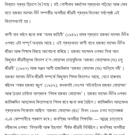
বিখ্যাত গ্ৰন্থ হিচাপে ৰৈ গৈছে। মই গোপীনাথ বৰদলৈৰ গ্ৰন্থখন পঢ়িছো আৰু মোৰ
মতে হজৰত মহম্মদ ﷺ সম্পৰ্কীয় অসমীয়া জীৱনী গ্ৰন্থৰ ভিতৰত সৰ্বশ্ৰেষ্ঠ এই
কিতাপখনেই হয়।
কাশী নাথ বৰ্মনে ৰচনা কৰা ‘অমৰ কাহিনী’ (১৯৪৯) নামৰ গ্ৰন্থত হজৰত মহম্মদ ﷺৰ
ওপৰত এটা সম্পূৰ্ণ অধ্যায় আছে। এই গ্ৰন্থখনত কাশী নাথে হজৰত মহম্মদ ﷺৰ
জীৱন আৰু শিক্ষাৰ বিষয়ে আলোচনা কৰিছে। হজৰত মহম্মদৰ ওপৰত লিখা আন
কিছুমান জীৱনীমূলক কিতাপ হ’ল মোহাম্মদ চাহাবুদ্দিনৰ ‘হজৰত মোহাম্মদৰ (দঃ) চমু
জীৱনী’ (১৯৬৭) আৰু সঞ্জন আলী হাজৰিকাৰ ‘হজৰত মোহম্মদ (দঃ) অন্তিম নবী’।
হজৰত মহম্মদ ﷺৰ জীৱনী সম্পৰ্কে কিছুমান শিশুৰ কিতাপও আছে, যেনে হাৰুনাৰ
ৰছিদৰ ‘লৰাৰ হজৰত ৰচুল’ (১৯৫৯), কনকলটা নেওগৰ ‘মইনাহঁতৰ হজৰত মোহাম্মদ’
আৰু চৈয়দা চাকিনা আশ্ৰফৰ ‘শিশুৰ হজৰত মোহাম্মদ’। হজৰত মহম্মদ ﷺৰ ওপৰত
জামিৰুদ্দিন আহমেদৰ কিতাপখনো শিশুৰ বাবে ৰচনা কৰা হৈছিল। জামিৰুদ্দিন আহমেদৰ
গ্ৰন্থখনৰ শিৰোনাম আছিল ‘হজৰত মোহাম্মদ (ছঃ)’ যিখন ১৯৬৮ চনত দত্তবৰুৱা
এণ্ড কোম্পানীয়ে প্ৰকাশ কৰে। জনপ্ৰিয় অসমীয়া শিক্ষাবিদ — আব্দুছ চাত্তাৰে
নবীজনৰ ওপৰত ‘বিশ্বনবী আৰু ইছলাম’ শীৰ্ষক জীৱনী লিখিছিল। জনপ্ৰিয় অসমীয়া