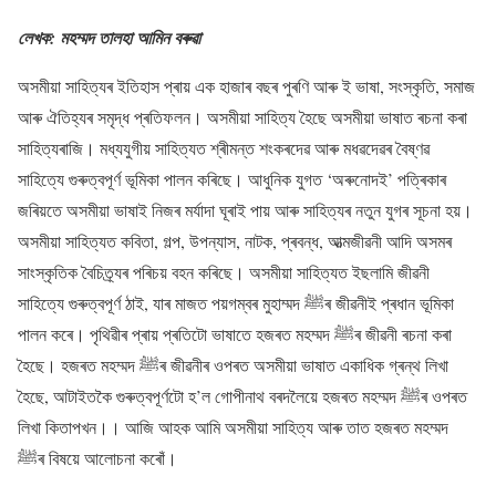
লেখক: মহম্মদ তালহা আমিন বৰুৱা
অসমীয়া সাহিত্যৰ ইতিহাস প্ৰায় এক হাজাৰ বছৰ পুৰণি আৰু ই ভাষা, সংস্কৃতি, সমাজ
আৰু ঐতিহ্যৰ সমৃদ্ধ প্ৰতিফলন। অসমীয়া সাহিত্য হৈছে অসমীয়া ভাষাত ৰচনা কৰা
সাহিত্যৰাজি। মধ্যযুগীয় সাহিত্যত শ্ৰীমন্ত শংকৰদেৱ আৰু মধৱদেৱৰ বৈষ্ণৱ
সাহিত্যে গুৰুত্বপূৰ্ণ ভূমিকা পালন কৰিছে। আধুনিক যুগত ‘অৰুনোদই’ পত্ৰিকাৰ
জৰিয়তে অসমীয়া ভাষাই নিজৰ মৰ্যাদা ঘূৰাই পায় আৰু সাহিত্যৰ নতুন যুগৰ সূচনা হয়।
অসমীয়া সাহিত্যত কবিতা, গল্প, উপন্যাস, নাটক, প্ৰবন্ধ, আত্মজীৱনী আদি অসমৰ
সাংস্কৃতিক বৈচিত্ৰ্যৰ পৰিচয় বহন কৰিছে। অসমীয়া সাহিত্যত ইছলামি জীৱনী
সাহিত্যে গুৰুত্বপূৰ্ণ ঠাই, যাৰ মাজত পয়গম্বৰ মুহাম্মদ ﷺৰ জীৱনীই প্ৰধান ভূমিকা
পালন কৰে। পৃথিৱীৰ প্ৰায় প্ৰতিটো ভাষাতে হজৰত মহম্মদ ﷺৰ জীৱনী ৰচনা কৰা
হৈছে। হজৰত মহম্মদ ﷺৰ জীৱনীৰ ওপৰত অসমীয়া ভাষাত একাধিক গ্ৰন্থ লিখা
হৈছে, আটাইতকৈ গুৰুত্বপূৰ্ণটো হ’ল গোপীনাথ বৰদলৈয়ে হজৰত মহম্মদ ﷺৰ ওপৰত
লিখা কিতাপখন।। আজি আহক আমি অসমীয়া সাহিত্য আৰু তাত হজৰত মহম্মদ
ﷺৰ বিষয়ে আলোচনা কৰোঁ।