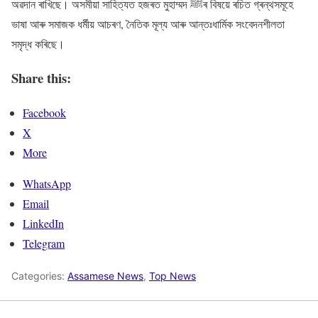
অৱদান ৰাখিছে। অসমীয়া সাহিত্যত হজৰত মুহাম্মদ ﷺৰ বিষয়ে ৰচিত গ্ৰন্থসমূহে
ভাষা আৰু সমাজক ধৰ্মীয় আচৰণ, নৈতিক মূল্য আৰু আন্তঃধাৰ্মিক সংবেদনশীলতা
সমৃদ্ধ কৰিছে।
Share this:
Facebook
X
More
WhatsApp
Email
LinkedIn
Telegram
Categories:
Assamese News
,
Top News