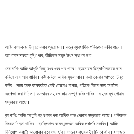
আজি কাম-কাজ উন্নত কৰাৰ প্ৰয়োজন। নতুন ব্যৱসায়িক পৰিকল্পনা কৰিব পাৰে।
আপোনাৰ দক্ষতা বৃদ্ধি পাব, জীৱিকাৰ নতুন উৎস স্থাপন হ’ব।
মেষ ৰাশি: আজি আপুনি কিছু দুখৰ খবৰ পাব পাৰে। ব্যৱসায়ত চিন্তাশীলভাৱে কাম
কৰিলে লাভ পাব পাৰিব। কষ্ট কৰিলে অধিক সুফল পাব। কথা কোৱাৰ আগতে চিন্তা
কৰিব। সময় আৰু ভাগ্যতকৈ বেছি কোনেও নাপায়, গতিকে নিজৰ সময় অহালৈ
অপেক্ষা কৰা উচিত। সন্তানৰ সহায়ত কাম সম্পূৰ্ণ কৰিব পাৰিব। বাহনৰ সুখ পোৱাৰ
সম্ভাৱনা আছে।
বৃষ ৰাশি: আজি আপুনি বহু উৎসৰ পৰা আৰ্থিক লাভ পোৱাৰ সম্ভাৱনা আছে। পৰিয়ালৰ
বিষয়ত চিন্তা থাকিব। ব্যক্তিগত কামৰ সন্দৰ্ভত অধিক লৰালৰি নকৰিব। আজি
বিনিয়োগ কৰাটো আপোনাৰ বাবে শুভ হ’ব। মাতৃৰ স্বাস্থ্যক লৈ চিন্তা হ’ব। সমাজত