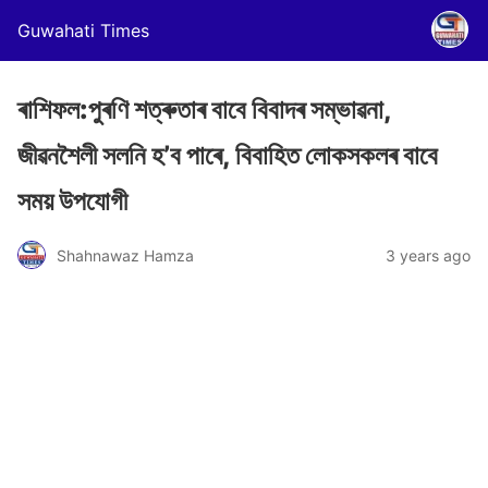
Guwahati Times
ৰাশিফল:পুৰণি শত্ৰুতাৰ বাবে বিবাদৰ সম্ভাৱনা,
জীৱনশৈলী সলনি হ’ব পাৰে, বিবাহিত লোকসকলৰ বাবে
সময় উপযোগী
Shahnawaz Hamza
3 years ago