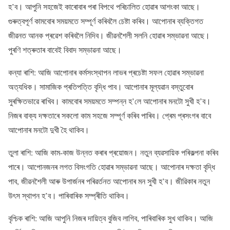
হ’ব। আপুনি সহজেই কাৰোবাৰ পৰা বিপথে পৰিচালিত হোৱাৰ আশংকা আছে।
গুৰুত্বপূৰ্ণ কামবোৰ সময়মতে সম্পূৰ্ণ কৰিবলৈ চেষ্টা কৰিব। আপোনাৰ ব্যক্তিগত
জীৱনত আনক প্ৰৱেশ কৰিবলৈ নিদিব। জীৱনশৈলী সলনি হোৱাৰ সম্ভাৱনা আছে।
পুৰণি শত্ৰুতাৰ বাবেই বিবাদ সম্ভাৱনা আছে।
কন্যা ৰাশি: আজি আপোনাৰ কৰ্মসংস্থাপন লাভৰ প্ৰচেষ্টা সফল হোৱাৰ সম্ভাৱনা
অত্যধিক। সামাজিক প্ৰতিপত্তি বৃদ্ধি পাব। আপোনাৰ মূল্যৱান বস্তুবোৰ
সুৰক্ষিতভাৱে ৰাখিব। কামবোৰ সময়মতে সম্পন্ন হ’লে আপোনাৰ মনটো সুখী হ’ব।
নিজৰ বাক্য দক্ষতাৰে সকলো কাম সহজে সম্পূৰ্ণ কৰিব পাৰিব। প্ৰেম প্ৰসংগৰ বাবে
আপোনাৰ মনটো দুখী হৈ থাকিব।
তুলা ৰাশি: আজি কাম-কাজ উন্নত কৰাৰ প্ৰয়োজন। নতুন ব্যৱসায়িক পৰিকল্পনা কৰিব
পাৰে। আপোনজনৰ লগত বিসংগতি হোৱাৰ সম্ভাৱনা আছে। আপোনাৰ দক্ষতা বৃদ্ধি
পাব, জীৱনশৈলী আৰু উপাৰ্জনৰ পৰিৱৰ্তনত আপোনাৰ মন সুখী হ’ব। জীৱিকাৰ নতুন
উৎস স্থাপন হ’ব। পাৰিবাৰিক সম্প্ৰীতি থাকিব।
বৃশ্চিক ৰাশি: আজি আপুনি নিজৰ দায়িত্ব বুজিব লাগিব, পাৰিবাৰিক সুখ থাকিব। আজি