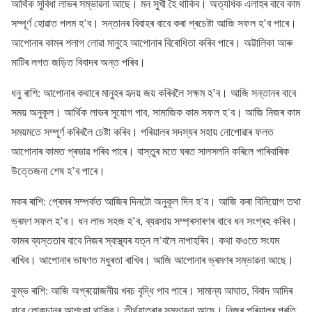
আৰ্থিক সুবিধা লাভৰ সম্ভাৱনা আছে। মন সুখী হৈ থাকিব। অত্যধিক এলাহৰ বাবে কাম
সম্পূৰ্ণ হোৱাত পলম হ’ব। সন্তানৰ বিবাহৰ বাবে কৰা প্ৰচেষ্টা আজি সফল হ’ব পাৰে।
আপোনাৰ কামৰ শলাগ লোৱা মানুহে আপোনাৰ বিৰোধিতা কৰিব পাৰে। অট্টালিকা আৰু
মাটিৰ লগত জড়িত বিবাদৰ অন্ত পৰিব।
ধনু ৰাশি: আপোনাৰ কথাৰে মানুহৰ হৃদয় জয় কৰিবলৈ সক্ষম হ’ব। আজি সন্তানৰ বাবে
সময় অনুকূল। আৰ্থিক লাভৰ সুযোগ পাব, সামাজিক কাম সফল হ’ব। আজি নিজৰ কাম
সময়মতে সম্পূৰ্ণ কৰিবলৈ চেষ্টা কৰিব। পৰিয়ালৰ সদস্যৰ সহায় নোপোৱাৰ ফলত
আপোনাৰ কামত প্ৰভাৱ পৰিব পাৰে। বাস্তুৰ মতে ঘৰত সালসলনি কৰিলে পাৰিবাৰিক
উত্তেজনা শেষ হ’ব পাৰে।
মকৰ ৰাশি: প্ৰেমৰ সম্পৰ্কত আজিৰ দিনটো অনুকূল দিন হ’ব। আজি কৰা বিনিয়োগ তথা
ভ্ৰমণ সফল হ’ব। ধন লাভ সহজ হ’ব, ব্যৱসায় সম্প্ৰসাৰণৰ বাবে ধন সংগ্ৰহ কৰিব।
কামৰ ব্যস্ততাৰ বাবে নিজৰ স্বাস্থ্যৰ যত্ন ল’বলৈ নাপাহৰিব। কথা কওতে সংযম
ৰাখিব। আপোনাৰ ভাষণত মধুৰতা ৰাখিব। আজি আপোনাৰ ভ্ৰমণৰ সম্ভাৱনা আছে।
কুম্ভ ৰাশি: আজি অপ্ৰয়োজনীয় খৰচ বৃদ্ধি পাব পাৰে। সামান্য আঘাত, বিবাদ আদিৰ
বাবে লোকচানৰ আশংকা থাকিব। তীৰ্থযাত্ৰাৰ সম্ভাৱনা আছে। নিজৰ পৰিয়ালৰ প্ৰতি