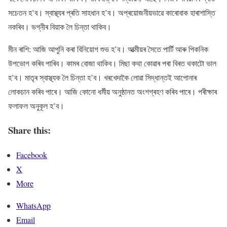
সচেতন হ’ব। স্বাস্থ্যৰ প্ৰতি সাহধান হ’ব। অপ্ৰয়োজনীয়ভাৱে কাৰোবাক হাৰাশাস্তি
নকৰিব। ভগ্নীৰ বিয়াক লৈ চিন্তা থাকিব।
মীন ৰাশি: আজি আপুনি কৰা বিনিয়োগ শুভ হ’ব। আত্মীয়ৰ সৈতে পাৰ্টি আৰু পিকনিক
উপভোগ কৰিব পাৰিব। কামৰ বোজা থাকিব। মিছা কথা কোৱাৰ পৰা বিৰত থকাটো ভাল
হ’ব। মাতৃৰ স্বাস্থ্যক লৈ চিন্তা হ’ব। খৰখেদাকৈ লোৱা সিদ্ধান্তই আপোনাৰ
লোকচান কৰিব পাৰে। আজি কোনো ধৰ্মীয় অনুষ্ঠানত অংশগ্ৰহণ কৰিব পাৰে। পৰীক্ষাৰ
ফলাফল অনুকূল হ’ব।
Share this:
Facebook
X
More
WhatsApp
Email