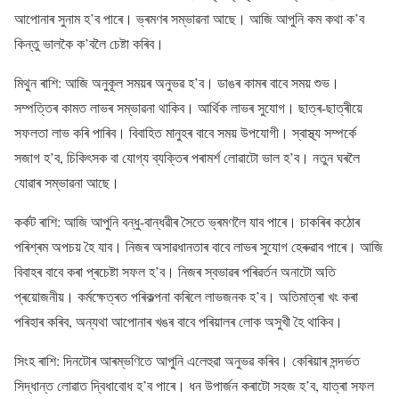
আপোনাৰ সুনাম হ’ব পাৰে। ভ্ৰমণৰ সম্ভাৱনা আছে। আজি আপুনি কম কথা ক’ব
কিন্তু ভালকৈ ক’বলৈ চেষ্টা কৰিব।
মিথুন ৰাশি: আজি অনুকূল সময়ৰ অনুভৱ হ’ব। ডাঙৰ কামৰ বাবে সময় শুভ।
সম্পত্তিৰ কামত লাভৰ সম্ভাৱনা থাকিব। আৰ্থিক লাভৰ সুযোগ। ছাত্ৰ-ছাত্ৰীয়ে
সফলতা লাভ কৰি পাৰিব। বিবাহিত মানুহৰ বাবে সময় উপযোগী। স্বাস্থ্য সম্পৰ্কে
সজাগ হ’ব, চিকিৎসক বা যোগ্য ব্যক্তিৰ পৰামৰ্শ লোৱাটো ভাল হ’ব। নতুন ঘৰলৈ
যোৱাৰ সম্ভাৱনা আছে।
কৰ্কট ৰাশি: আজি আপুনি বন্ধু-বান্ধৱীৰ সৈতে ভ্ৰমণলৈ যাব পাৰে। চাকৰিৰ কঠোৰ
পৰিশ্ৰম অপচয় হৈ যাব। নিজৰ অসাৱধানতাৰ বাবে লাভৰ সুযোগ হেৰুৱাব পাৰে। আজি
বিবাহৰ বাবে কৰা প্ৰচেষ্টা সফল হ’ব। নিজৰ স্বভাৱৰ পৰিৱৰ্তন অনাটো অতি
প্ৰয়োজনীয়। কৰ্মক্ষেত্ৰত পৰিকল্পনা কৰিলে লাভজনক হ’ব। অতিমাত্ৰা খং কৰা
পৰিহাৰ কৰিব, অন্যথা আপোনাৰ খঙৰ বাবে পৰিয়ালৰ লোক অসুখী হৈ থাকিব।
সিংহ ৰাশি: দিনটোৰ আৰম্ভণিতে আপুনি এলেহুৱা অনুভৱ কৰিব। কেৰিয়াৰ সন্দৰ্ভত
সিদ্ধান্ত লোৱাত দ্বিধাবোধ হ’ব পাৰে। ধন উপাৰ্জন কৰাটো সহজ হ’ব, যাত্ৰা সফল