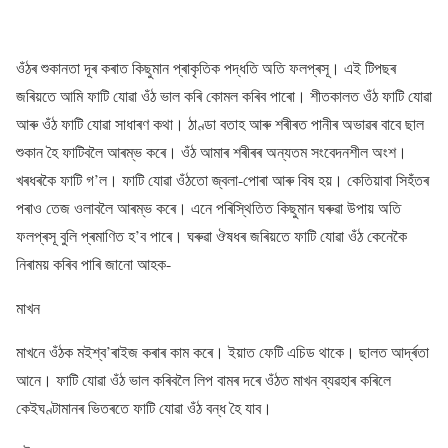
ওঁঠৰ শুকানতা দূৰ কৰাত কিছুমান প্ৰাকৃতিক পদ্ধতি অতি ফলপ্ৰসূ। এই টিপছৰ
জৰিয়তে আমি ফাটি যোৱা ওঁঠ ভাল কৰি কোমল কৰিব পাৰো। শীতকালত ওঁঠ ফাটি যোৱা
আৰু ওঁঠ ফাটি যোৱা সাধাৰণ কথা। ঠাণ্ডা বতাহ আৰু শৰীৰত পানীৰ অভাৱৰ বাবে ছাল
শুকান হৈ ফাটিবলৈ আৰম্ভ কৰে। ওঁঠ আমাৰ শৰীৰৰ অন্যতম সংবেদনশীল অংশ।
খৰধৰকৈ ফাটি গ’ল। ফাটি যোৱা ওঁঠতো জ্বলা-পোৰা আৰু বিষ হয়। কেতিয়াবা সিহঁতৰ
পৰাও তেজ ওলাবলৈ আৰম্ভ কৰে। এনে পৰিস্থিতিত কিছুমান ঘৰুৱা উপায় অতি
ফলপ্ৰসূ বুলি প্ৰমাণিত হ’ব পাৰে। ঘৰুৱা ঔষধৰ জৰিয়তে ফাটি যোৱা ওঁঠ কেনেকৈ
নিৰাময় কৰিব পাৰি জানো আহক-
মাখন
মাখনে ওঁঠক মইশ্ব’ৰাইজ কৰাৰ কাম কৰে। ইয়াত ফেটি এচিড থাকে। ছালত আৰ্দ্ৰতা
আনে। ফাটি যোৱা ওঁঠ ভাল কৰিবলৈ লিপ বামৰ দৰে ওঁঠত মাখন ব্যৱহাৰ কৰিলে
কেইঘণ্টামানৰ ভিতৰতে ফাটি যোৱা ওঁঠ বন্ধ হৈ যাব।