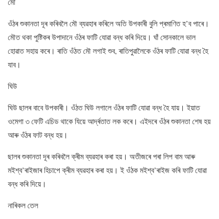
মৌ
ওঁঠৰ শুকানতা দূৰ কৰিবলৈ মৌ ব্যৱহাৰ কৰিলে অতি উপকাৰী বুলি প্ৰমাণিত হ’ব পাৰে।
মৌত থকা পুষ্টিকৰ উপাদানে ওঁঠৰ ফাটি যোৱা বন্ধ কৰি দিয়ে। ঘাঁ সোনকালে ভাল
হোৱাত সহায় কৰে। ৰাতি ওঁঠত মৌ লগাই শুব, ৰাতিপুৱালৈকে ওঁঠৰ ফাটি যোৱা বন্ধ হৈ
যাব।
ঘিউ
ঘিউ ছালৰ বাবে উপকাৰী। ওঁঠত ঘিউ লগালে ওঁঠৰ ফাটি যোৱা বন্ধ হৈ যায়। ইয়াত
ওমেগা ৩ ফেটি এচিড থাকে যিয়ে আৰ্দ্ৰতাত লক কৰে। এইদৰে ওঁঠৰ শুকানতা শেষ হয়
আৰু ওঁঠৰ ফাট বন্ধ হয়।
ছালৰ শুকানতা দূৰ কৰিবলৈ ক্ৰীম ব্যৱহাৰ কৰা হয়। অতীজৰে পৰা লিপ বাম আৰু
মইশ্ব’ৰাইজাৰ হিচাপে ক্ৰীম ব্যৱহাৰ কৰা হয়। ই ওঁঠক মইশ্ব’ৰাইজ কৰি ফাটি যোৱা
বন্ধ কৰি দিয়ে।
নাৰিকল তেল