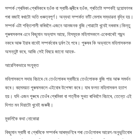
সম্পৰ্ক প্ৰেমিকা-প্ৰেমিকৰে হওঁক বা স্বামী-স্ত্ৰীৰে হওঁক, প্ৰতিটো সম্পৰ্কই দুয়োফালৰ
পৰা বজাই ৰখাটো অতি গুৰুত্বপূৰ্ণ। অন্যথা সম্পৰ্কত ফাঁট মেলাৰ সম্ভাৱনা বৃদ্ধি হয়।
সম্পৰ্ক এটা শক্তিশালী কৰিবলৈ এজনে আনজনক বুজি পোৱাটো খুবেই দৰকাৰ।কিন্তু
পুৰুষসকলৰ এনে কিছুমান অভ্যাস আছে, যিসমূহক মহিলাসকলে একেবাৰেই পছন্দ
নকৰে আৰু ইয়াৰ বাবেই সম্পৰ্কবোৰ দুৰ্বল হৈ পৰে। পুৰুষৰ কি অভ্যাসে মহিলাসকলক
অসন্তুষ্ট কৰে, আজি সেই বিষয়ে জানো আহক-
আৱেগিকভাৱে সংযুক্ত
মহিলাসকলে সদায় বিচাৰে যে তেওঁলোকৰ স্বামীয়ে তেওঁলোকক বুজি পায় আৰু সমৰ্থন
কৰে। বহুসময়ত পুৰুষসকলে এইবোৰ উপেক্ষা কৰে। যাৰ ফলত মহিলাসকল হতাশ
হয়। যদি এজন পুৰুষে তেওঁৰ প্ৰেমিকা বা পত্নীক সুখত ৰাখিবলৈ বিচাৰে, তেন্তে এই
দিশত মন দিয়াটো খুবেই জৰুৰী।
মুকলিকৈ কথা নোকোৱা
কিছুমান স্বামী বা প্ৰেমিকে সম্পৰ্কৰ আৰম্ভণিৰে পৰা তেওঁলোকৰ আৱেগ-অনুভূতিবোৰ