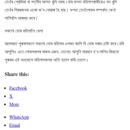
তেওঁৰ প্ৰেমিকা বা পত্নীৰ আগত খুলি নকয়।যাৰ ফলত মহিলাগৰাকীয়েও মন খুলি
তেওঁৰ প্ৰিয়জনক একো ক’ব নোৱাৰা হৈ যায়। ফলত তেওঁলোকৰ সম্পৰ্কত কেণা
লাগিবলৈ আৰম্ভ কৰে।
সকলো দোষ মহিলালৈ থেলা
বহুসময়ত পুৰুষসকলে সকলো দোষ মহিলাৰ ওপৰত জাপি দি দোষ সৰাৰ চেষ্টা কৰে।যদি
আপুনিও এনে লোকসকলৰ মাজৰ এজন, তেন্তে আপুনি সাৱধান হ’ব লাগিব কিয়নো
পুৰুষৰ এই অভ্যাসে মহিলাসকলক অতি হতাশ কৰি তোলে।
Share this:
Facebook
X
More
WhatsApp
Email