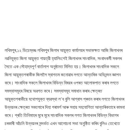
লখিমপুৰ,১২ ডিচেম্বৰঃ লখিমপুৰ জিলাৰ আয়ুক্ত কাৰ্যালয়ৰ সভাকক্ষত আজি জিলাখনৰ
নৱনিযুক্ত জিলা আয়ুক্ত গায়ত্রী হ্যালিংগেই জিলাখনৰ সাংবাদিক, সংবাদকৰ্মী সকলৰ
সৈতে এক সৌহাদ্যপূৰ্ণ বার্তালাপ অনুষ্ঠানত মিলিত হয়। জিলাখনৰ সাংবাদিক সকলে
জিলা আয়ুক্তগৰাকীক জিলালৈ স্বাগতম জনোৱাৰ লগতে আন্তৰিক অভিনন্দন জ্ঞাপন
কৰে। সাংবাদিক সকলে জিলাখনৰ বিভিন্ন বিষয়ৰ ওপৰত আলোকপাত কৰাৰ লগতে
সমস্যাসমূহৰ বিষয়ে অৱগত কৰে। সমস্যাসমূহ সমাধান কৰাৰ ক্ষেত্ৰত
আয়ুক্তগৰাকীয়ে যথোপযুক্ত ব্যৱস্থা ল’ব বুলি আশ্বাস প্ৰদান কৰাৰ লগতে জিলাখনৰ
উন্নয়নৰ ক্ষেত্ৰত সকলোৰে দিহা পৰামৰ্শ আৰু সহায় সহযোগিতা আন্তৰিকতাৰে কামনা
কৰে। প্ৰতি তিনিমাহৰ মূৰে মূৰে সাংবাদিক সকলৰ লগত জিলাখনৰ বিভিন্ন বিভাগৰ
চৰকাৰী আঁচনি উন্নয়নৰ সন্দৰ্ভত এখন আলোচনা সভা অনুষ্ঠিত কৰিব বুলিও তেখেতে