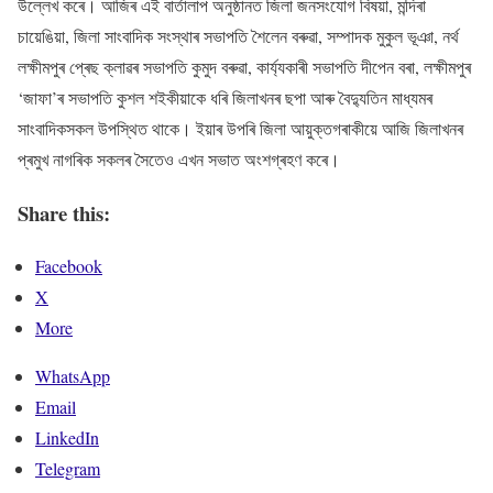
উল্লেখ কৰে। আজিৰ এই বাৰ্তালাপ অনুষ্ঠানত জিলা জনসংযোগ বিষয়া, মন্দিৰা
চায়েঙিয়া, জিলা সাংবাদিক সংস্থাৰ সভাপতি শৈলেন বৰুৱা, সম্পাদক মুকুল ভূঞা, নৰ্থ
লক্ষীমপুৰ প্ৰেছ ক্লাৱৰ সভাপতি কুমুদ বৰুৱা, কাৰ্য্যকাৰী সভাপতি দীপেন বৰা, লক্ষীমপুৰ
‘জাফা’ৰ সভাপতি কুশল শইকীয়াকে ধৰি জিলাখনৰ ছপা আৰু বৈদ্যুতিন মাধ্যমৰ
সাংবাদিকসকল উপস্থিত থাকে। ইয়াৰ উপৰি জিলা আয়ুক্তগৰাকীয়ে আজি জিলাখনৰ
প্ৰমুখ নাগৰিক সকলৰ সৈতেও এখন সভাত অংশগ্ৰহণ কৰে।
Share this:
Facebook
X
More
WhatsApp
Email
LinkedIn
Telegram