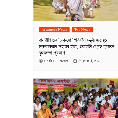
Assamese News
Top News
বানপীড়িতৰ চিকিৎসা শিবিৰলৈ মন্ত্ৰী জয়ন্ত
মল্লবৰুৱাৰ সহায়ৰ হাত; গুৱাহাটী প্ৰেছ ক্লাবৰ
কৃতজ্ঞতা প্ৰকাশ
Desk GT News
August 4, 2026