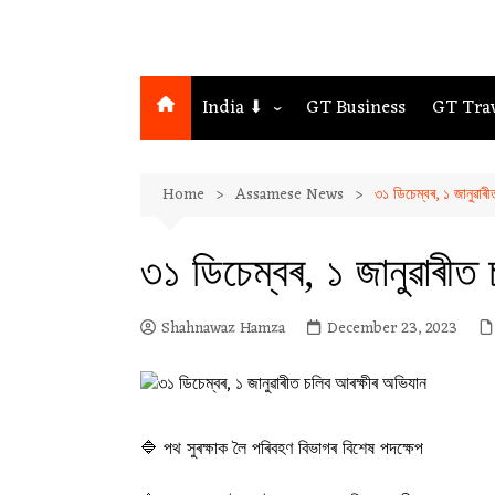
India ⬇
GT Business
GT Tra
Northeast
Home
Assamese News
৩১ ডিচেম্বৰ, ১ জানুৱাৰ
Assam
Guwahati
৩১ ডিচেম্বৰ, ১ জানুৱাৰীত
Shahnawaz Hamza
December 23, 2023
🔷 পথ সুৰক্ষাক লৈ পৰিবহণ বিভাগৰ বিশেষ পদক্ষেপ