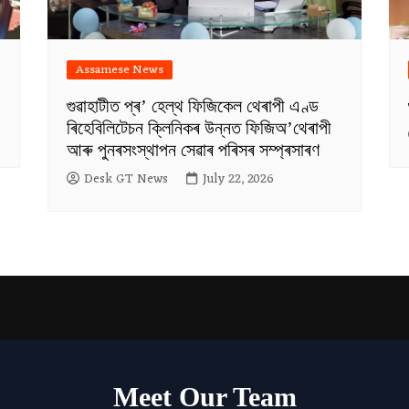
Assamese News
গুৱাহাটীত প্ৰ’ হেল্থ ফিজিকেল থেৰাপী এণ্ড
ৰিহেবিলিটেচন ক্লিনিকৰ উন্নত ফিজিঅ’থেৰাপী
আৰু পুনৰসংস্থাপন সেৱাৰ পৰিসৰ সম্প্ৰসাৰণ
Desk GT News
July 22, 2026
Meet Our Team