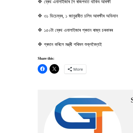
🔷 ব্ৰেথ এনালাইজাৰ লৈ ৰাজপথত থাকিব আৰক্ষী
🔷 ৩১ ডিচেম্বৰ, ১ জানুৱাৰীত চলিব আৰক্ষীৰ অভিযান
🔷 ১৫০টা ব্ৰেথ এনালাইজাৰ প্ৰদান ৰাজ্য চৰকাৰৰ
🔷 প্ৰদান কৰিলে মন্ত্ৰী পৰিমল শুক্লবৈদ্যই
Share this:
More