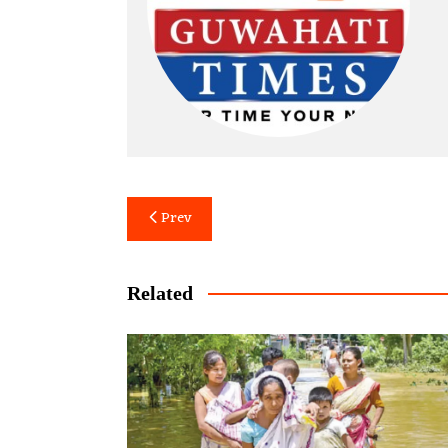
Post
Prev
navigation
Related