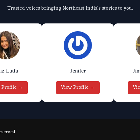
Trusted voices bringing Northeast India's stories to you.
iz Lutfa
Jenifer
Ji
 Profile →
View Profile →
Vi
eserved.