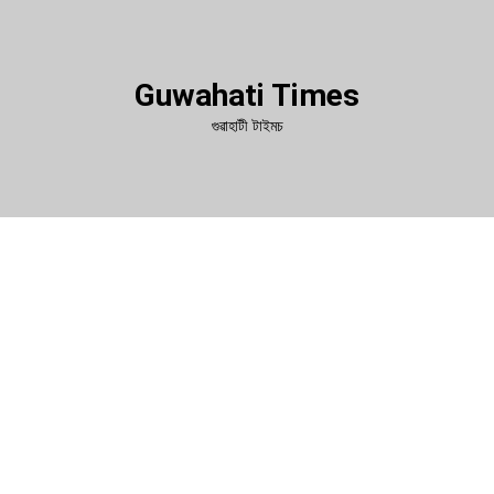
Guwahati Times
গুৱাহাটী টাইমচ