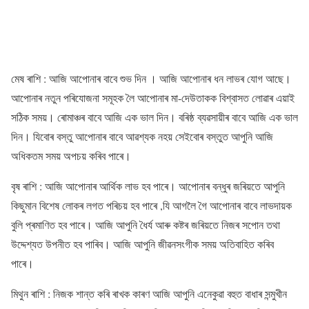
মেষ ৰাশি : আজি আপোনাৰ বাবে শুভ দিন । আজি আপোনাৰ ধন লাভৰ যোগ আছে।
আপোনাৰ নতুন পৰিযোজনা সমূহক লৈ আপোনাৰ মা-দেউতাকক বিশ্বাসত লোৱাৰ এয়াই
সঠিক সময়। ৰোমাঞ্চৰ বাবে আজি এক ভাল দিন। বৰিষ্ঠ ব্যৱসায়ীৰ বাবে আজি এক ভাল
দিন। যিবোৰ বস্তু আপোনাৰ বাবে আৱশ্যক নহয় সেইবোৰ বস্তুত আপুনি আজি
অধিকতম সময় অপচয় কৰিব পাৰে।
বৃষ ৰাশি : আজি আপোনাৰ আৰ্থিক লাভ হব পাৰে। আপোনাৰ বন্ধুৰ জৰিয়তে আপুনি
কিছুমান বিশেষ লোকৰ লগত পৰিচয় হব পাৰে ,যি আগলৈ গৈ আপোনাৰ বাবে লাভদায়ক
বুলি প্ৰমাণিত হব পাৰে। আজি আপুনি ধৈৰ্য আৰু কষ্টৰ জৰিয়তে নিজৰ সপোন তথা
উদ্দেশ্যত উপনীত হব পাৰিব। আজি আপুনি জীৱনসংগীক সময় অতিবাহিত কৰিব
পাৰে।
মিথুন ৰাশি : নিজক শান্ত কৰি ৰাখক কাৰণ আজি আপুনি এনেকুৱা বহুত বাধাৰ সন্মুখীন