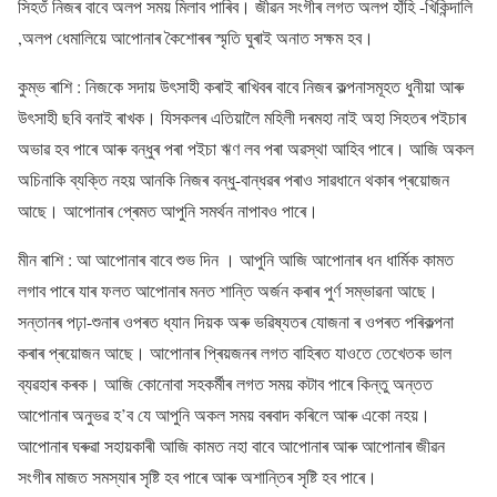
সিহতঁ নিজৰ বাবে অলপ সময় মিলাব পাৰিব। জীৱন সংগীৰ লগত অলপ হাঁহি -খিকিন্দালি
,অলপ ধেমালিয়ে আপোনাৰ কৈশোৰৰ স্মৃতি ঘুৰাই অনাত সক্ষম হব।
কুম্ভ ৰাশি : নিজকে সদায় উৎসাহী কৰাই ৰাখিবৰ বাবে নিজৰ কল্পনাসমূহত ধুনীয়া আৰু
উৎসাহী ছবি বনাই ৰাখক। যিসকলৰ এতিয়ালৈ মহিলী দৰমহা নাই অহা সিহতৰ পইচাৰ
অভাৱ হব পাৰে আৰু বন্ধুৰ পৰা পইচা ঋণ লব পৰা অৱস্থা আহিব পাৰে। আজি অকল
অচিনাকি ব্যক্তি নহয় আনকি নিজৰ বন্ধু-বান্ধৱৰ পৰাও সাৱধানে থকাৰ প্ৰয়োজন
আছে। আপোনাৰ প্ৰেমত আপুনি সমৰ্থন নাপাবও পাৰে।
মীন ৰাশি : আ আপোনাৰ বাবে শুভ দিন । আপুনি আজি আপোনাৰ ধন ধাৰ্মিক কামত
লগাব পাৰে যাৰ ফলত আপোনাৰ মনত শান্তি অৰ্জন কৰাৰ পুৰ্ণ সম্ভাৱনা আছে।
সন্তানৰ পঢ়া-শুনাৰ ওপৰত ধ্যান দিয়ক অৰু ভৱিষ্যতৰ যোজনা ৰ ওপৰত পৰিকল্পনা
কৰাৰ প্ৰয়োজন আছে। আপোনাৰ প্ৰিয়জনৰ লগত বাহিৰত যাওতে তেখেতক ভাল
ব্যৱহাৰ কৰক। আজি কোনোবা সহকৰ্মীৰ লগত সময় কটাব পাৰে কিন্তু অন্তত
আপোনাৰ অনুভৱ হ’ব যে আপুনি অকল সময় বৰবাদ কৰিলে আৰু একো নহয়।
আপোনাৰ ঘৰুৱা সহায়কাৰী আজি কামত নহা বাবে আপোনাৰ আৰু আপোনাৰ জীৱন
সংগীৰ মাজত সমস্যাৰ সৃষ্টি হব পাৰে আৰু অশান্তিৰ সৃষ্টি হব পাৰে।