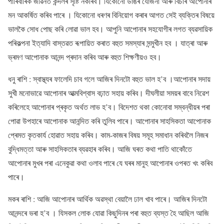
পাৰিবাৰিক জীৱনত কন্দলৰ সৃষ্টি নকৰিব। যিকোনো ডাঙৰ যোজনা আৰু বিচাৰ আপোনাৰ
মন আকৰ্ষিত কৰিব পাৰে । যিকোনো ধৰণৰ বিনিয়োগ কৰাৰ আগত সেই ব্যক্তিৰ বিষয়ে
ভালকৈ সোধ পোছ কৰি লোৱা ভাল হব। আপুনি আপোনাৰ সহযোগীৰ লগত ব্যৱসায়িক
পৰিকল্পনা ইত্যাদি বাস্তৱত ৰূপায়িত কৰাত বহুত সমস্যাৰ সন্মুখীন হব । যাত্ৰা আৰু
ভ্ৰমণ আপোনাক আনন্দ প্ৰদান কৰিব আৰু বহুত শিক্ষণীয়ও হব।
ধনু ৰাশি : স্বাস্থ্যৰ ফালেদি চাব গলে আজিৰ দিনটো বহুত ভাল হ’ব ।আপোনাৰ সদায়
সুখী মনোভাৱে আপোনাৰ আত্মবিশ্বাস বঢ়াত সহায় কৰিব। দীঘলীয়া সময়ৰ বাবে নিৱেশ
কৰিলেহে আপোনাৰ প্ৰকৃত অৰ্থত লাভ হ’ব। বিদেশত থকা কোনোবা সম্বন্ধীয়ৰ পৰা
পোৱা উপহাৰে আপোনাক আনন্দিত কৰি তুলিব পাৰে। আপোনাৰ সাহসিকতা আপোনাক
প্ৰেমত কৃতকাৰ্য হোৱাত সহায় কৰিব। কাম-কাজৰ বিষয় সমূহ সমাধান কৰিবলৈ নিজৰ
বুদ্ধিমত্তা আৰু সাহসিকতাৰ ব্যৱহাৰ কৰিব। আজি ঘৰত কথা পাতি থাকোঁতে
আপোনাৰ মুখৰ পৰা এনেকুৱা কথা ওলাব পাৰে যে ঘৰৰ মানুহ আপোনাৰ ওপৰত খং কৰিব
পাৰে।
মকৰ ৰাশি : আজি আপোনাৰ আৰ্থিক অৱস্থা বেয়ালৈ ঢাল খাব পাৰে। আজিৰ দিনটো
আনন্দৰে ভৰা হ’ব । যিসকল লোক যোৱা কিছুদিনৰ পৰা বহুত ব্যস্ত হৈ আছিল আজি