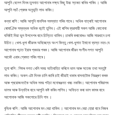
আপুনি বেলেগ দিনৰ তুলনাত আপোনাৰ লক্ষ্য কিছু উচ্চ স্তৰত ৰাখিব পাৰিব । আজি
আপুনি সচাঁ প্ৰেমৰ অনুভূতি লাভ কৰিব।
কন্যা ৰাশি : আজি আপুনি মানসিক সমস্যাত পৰিব পাৰে। অধিক যাত্ৰাই আপোনাৰ
ৰোমাণ্টিক সম্বন্ধক অধিক বঢ়াই তুলিব। এই ৰাশিৰ ব্যৱসায়ী সকল আজি কোনোবা
ঘনিষ্ঠই দিয়া ভুল উপদেশৰ বাবে চিন্তিত থাকিব। চাকৰি কৰাবোৰও আজি সাৱধানে চলা
উচিত। খেলা-ধূলা জীৱনৰ অবিচ্ছেদ্য অংশ কিন্তু খেলা-ধুলাত ইমানো ব্যস্ত নহব যে
আপোনাৰ পঢ়াত ইয়াৰ প্ৰভাৱ পৰক। আজি আপোনাৰ জীৱন সংগীৰ লগত আপুনি
আকৌ এবাৰ প্ৰেমত পৰিব পাৰে।
তুলা ৰাশি : শিশুৰ লগত খেলি সময় অতিবাহিত কৰিলে ভাল আৰু সতেজ তথা সন্তুষ্ট
লাভ কৰিব। অকল এটা দিনক চালি জাৰি চাই জীয়াই থকাৰ বাসনাটোক নিয়ন্ত্ৰণ কৰক
আৰু প্ৰয়োজনতকৈ অধিক সময় পইচা মনোৰঞ্জনত খৰচ নকৰিব। আপোনাৰ পৰিয়ালৰ
ভালৰ আৰু উন্নতিৰ বাবে আপুনি কষ্ট কৰিব লাগিব। অফিচত কৰা ভাল কামৰ বাবে
আপোনাক আজি সকলোৱে চিনি পাব ।
বৃশ্চিক ৰাশি : আজি আপোনাৰ মন বেয়া থাকিব । আপোনাৰ মন বেয়া হোৱা বাবে নিজৰ