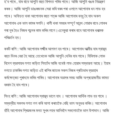
হ’ব পাৰে , যাৰ বাবে আপুনি বহুত বিপদত পৰিব পাৰে। আজি আপুনি খঙক নিয়ন্ত্ৰণ
কৰক। আজি আপুনি ডাঙৰজনক সেৱা কৰি ঘৰৰ পৰা ওলালে আপোনাৰ ধন লাভ হব
পাৰে। অফিচত থকা আপোনাৰ বহুত শত্ৰু আজি আপোনাৰ বন্ধু হৈ যাব অকল
আপোনাৰ এক ভাল কামৰ সলনি। খালী থকা সময়ৰ সম্পূৰ্ণ আনন্দ লোৱাৰ বাবে লোকৰ
পৰা দূৰ হৈও নিজৰ পচন্দৰ কাম কৰিব লাগে।এনেকুৱা কৰাৰ বাবে আপোনাৰ ধনাত্মক
পৰিৱৰ্তন হব।
কৰ্কট ৰাশি : আজি আপোনাৰ লক্ষ্মীৰ আগমণ হব পাৰে। আপোনাৰ আত্মীয় যাৰ স্বাস্থ্য
বহুত দিনৰ বেয়া হৈ আছে তেখেতক আজি আপুনি দেখিব যাব পাৰে। যিবিলাক লোক
বিদেশ ব্যৱসায়ৰ লগত জড়িত সিহতঁৰ আজি যথেষ্ঠ লাভ হোৱাৰ সম্ভাৱনা আছে। ইয়াৰ
লগতে চাকৰিৰ লগত জড়িত এই ৰাশিৰ জাতক সকল নিজৰ প্ৰতিভাৰ ব্যৱহাৰ
কৰ্মক্ষেত্ৰত পুৰাদমে কৰিব পাৰিব। আপোনাৰ অৱসৰ সময় আজি অপ্ৰয়োজনীয় কামত
বৰবাদ হৈ যাব পাৰে।
সিংহ ৰাশি : আজি আপোনাৰ স্বাস্থ্য ভালে যাব । আপোনাৰ আৰ্থিক লাভ হব পাৰে ।
সম্বন্ধীয় সকলৰ লগত লগ কৰি আশা কৰাতকৈ বেছি ভাল অনুভৱ কৰিব। আপোনাৰ
হাঁহি আপোনাৰ প্ৰিয়জনৰ মনত সুখৰ লহৰ আনিবলৈ সকলোতকৈ ভাল উপাদান। আজি