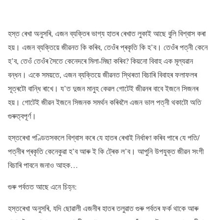
হস্ত ৰেখা অনুসৰি, এজন ব্যক্তিৰ ভাগ্য হাতৰ ৰেখাত লুকাই আছে বুলি বিশ্বাস কৰা
হয়। এজন ব্যক্তিয়ে জীৱনত কি কৰিব, তেওঁৰ প্ৰকৃতি কি হ’ব। তেওঁৰ পত্নী কেনে
হ’ব, তেওঁ তেওঁৰ সৈতে কেনেদৰে মিলা-মিছা কৰিব? কিয়নো বিবাহ এক মূল্যৱান
বন্ধন। একে সময়তে, এজন ব্যক্তিয়ে জীৱনত স্থিৰতা বিচাৰি বিবাহৰ ফলাফলৰ
সূত্ৰটো বান্ধি ৰাখে। য’ত দুজন মানুহ কেৱল গোটেই জীৱনৰ বাবে ইজনে সিজনৰ
হয়। গোটেই জীৱন ইজনে সিজনক সমৰ্থন কৰিবলৈ এজন ভাল পত্নী থকাটো অতি
গুৰুত্বপূৰ্ণ।
হস্তৰেখা পণ্ডিতসকলে বিশ্বাস কৰে যে হাতৰ ৰেখাই নিৰ্ধাৰণ কৰিব পাৰে যে পতি/
পত্নীৰ প্ৰকৃতি কেনেকুৱা হ’ব আৰু ই কি ট্ৰেক ল’ব। আপুনি উপযুক্ত জীৱন সংগী
বিচাৰি পাবনে জনাও আহক…
গুৰু পৰ্বতত আছে এনে চিহ্ন:
হস্তৰেখা অনুসৰি, যদি ছোৱালী এজনীৰ হাতৰ তলুৱাত গুৰু পৰ্বতৰ ফৰ্ক থাকে আৰু