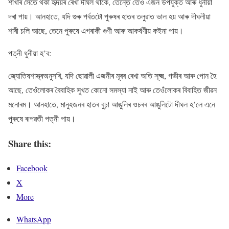
শাখাৰ সৈতে থকা হৃদয়ৰ ৰেখা দীঘল থাকে, তেন্তে তেওঁ এজন উপযুক্ত আৰু ধুনীয়া
দৰা পায়। আনহাতে, যদি গুৰু পৰ্বতটো পুৰুষৰ হাতৰ তলুৱাত ভাল হয় আৰু দীঘলীয়া
শাৰী চলি আছে, তেনে পুৰুষে এগৰাকী গুণী আৰু আকৰ্ষণীয় কইনা পায়।
পত্নী ধুনীয়া হ’ব:
জ্যোতিষশাস্ত্ৰঅনুসৰি, যদি ছোৱালী এজনীৰ মূৰৰ ৰেখা অতি সূক্ষ্ম, গভীৰ আৰু পোন হৈ
আছে, তেওঁলোকৰ বৈবাহিক সুখত কোনো সমস্যা নাই আৰু তেওঁলোকৰ বিবাহিত জীৱন
মনোৰম। আনহাতে, মানুহজনৰ হাতৰ বুঢ়া আঙুলিৰ ওচৰৰ আঙুলিটো দীঘল হ’লে এনে
পুৰুষে ৰূপৱতী পত্নী পায়।
Share this:
Facebook
X
More
WhatsApp