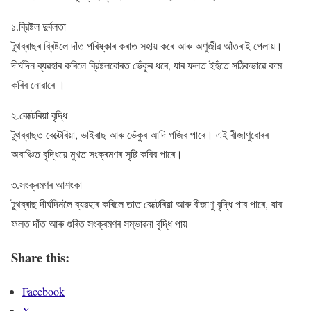
১.ব্রিষ্টল দুর্বলতা
টুথব্ৰাছৰ ব্ৰিষ্টলে দাঁত পৰিষ্কাৰ কৰাত সহায় কৰে আৰু অণুজীৱ আঁতৰাই পেলায়।
দীৰ্ঘদিন ব্যৱহাৰ কৰিলে ব্রিষ্টলবোৰত ভেঁকুৰ ধৰে, যাৰ ফলত ইহঁতে সঠিকভাৱে কাম
কৰিব নোৱাৰে ।
২.বেক্টেৰিয়া বৃদ্ধি
টুথব্ৰাছত বেক্টেৰিয়া, ভাইৰাছ আৰু ভেঁকুৰ আদি গজিব পাৰে। এই বীজাণুবোৰৰ
অবাঞ্চিত বৃদ্ধিয়ে মুখত সংক্ৰমণৰ সৃষ্টি কৰিব পাৰে।
৩.সংক্ৰমণৰ আশংকা
টুথব্ৰাছ দীর্ঘদিনলৈ ব্যৱহাৰ কৰিলে তাত বেক্টেৰিয়া আৰু বীজাণু বৃদ্ধি পাব পাৰে, যাৰ
ফলত দাঁত আৰু গুৰিত সংক্ৰমণৰ সম্ভাৱনা বৃদ্ধি পায়
Share this:
Facebook
X