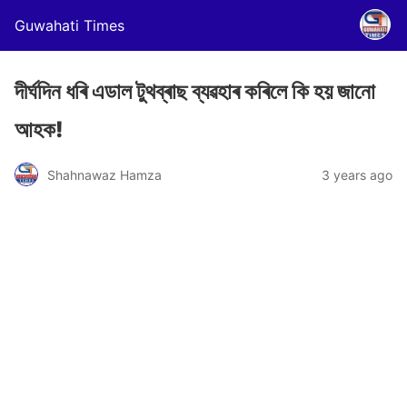
Guwahati Times
দীৰ্ঘদিন ধৰি এডাল টুথব্ৰাছ ব্যৱহাৰ কৰিলে কি হয় জানো
আহক!
Shahnawaz Hamza
3 years ago