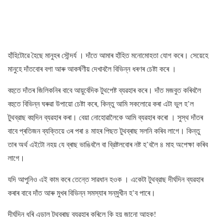
হাঁহিটোৱে হৈছে মানুহৰ সৌন্দৰ্য । দাঁতে আমাৰ হাঁহিত মনোমোহতা যোগ কৰে। সেয়েহে
মানুহে দাঁতবোৰ বগা আৰু আকর্ষণীয় দেখাবলৈ বিভিন্ন ধৰণৰ চেষ্টা কৰে ।
বহুতে দাঁতৰ জিলিকনিৰ বাবে আয়ুর্বেদিক টুথপেষ্ট ব্যৱহাৰ কৰে। দাঁত মজবুত কৰিবলৈ
বহুতে বিভিন্ন ঘৰুৱা উপায়ো চেষ্টা কৰে, কিন্তু আমি সকলোৱে কৰা এটা ভুল হ’ল
টুথব্রাছ বহুদিন ব্যৱহাৰ কৰা। বেয়া নোহোৱালৈকে আমি ব্যৱহাৰ কৰো । সুস্থ দাঁতৰ
বাবে প্ৰতিজন ব্যক্তিয়ে ৩ৰ পৰা ৪ মাহৰ পিছত টুথব্ৰাছ সলনি কৰিব লাগে। কিন্তু
তাৰ অৰ্থ এইটো নহয় যে ব্ৰাছ ভাঙিবলৈ বা ব্রিষ্টলবোৰ নষ্ট হ’বলৈ ৪ মাহ অপেক্ষা কৰিব
লাগে।
যদি আপুনিও এই কাম কৰে তেন্তে সাৱধান হওক । একেটা টুথব্রাছ দীর্ঘদিন ব্যৱহাৰ
কৰাৰ বাবে দাঁত আৰু মুখৰ বিভিন্ন সমস্যাৰ সন্‌মুখীন হ’ব পাৰে।
দীৰ্ঘদিন ধৰি এডাল টুথব্ৰাছ ব্যৱহাৰ কৰিলে কি হয় জানো আহক!