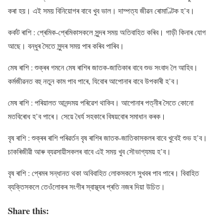
কৰা হয়। এই সময় বিনিয়োগৰ বাবে খুব ভাল। দাম্পত্য জীৱন ৰোমাণ্টিক হ’ব।
কৰ্কট ৰাশি : প্ৰেমিক-প্ৰেমিকাসকলে সুন্দৰ সময় অতিবাহিত কৰিব। গাড়ী কিনাৰ যোগ
আছে। বন্ধুৰ সৈতে সুন্দৰ সময় পাৰ কৰিব পাৰিব।
মেষ ৰাশি : শুক্ৰৰ গমনে মেষ ৰাশিৰ জাতক-জাতিকাৰ বাবে শুভ সংবাদ লৈ আহিব।
কৰ্মজীৱনত বহু নতুন কাম পাব পাৰে, যিবোৰ আপোনাৰ বাবে উপকাৰী হ’ব।
মেষ ৰাশি : পৰিয়ালত আনন্দময় পৰিৱেশ থাকিব। আপোনাৰ পত্নীৰ সৈতে কোনো
মতবিৰোধ হ’ব পাৰে। সেয়ে ধৈৰ্য সহকাৰে বিষয়বোৰ সমাধান কৰক।
বৃষ ৰাশি : শুক্ৰৰ ৰাশি পৰিৱৰ্তন বৃষ ৰাশিৰ জাতক-জাতিকাসকলৰ বাবে খুবেই শুভ হ’ব।
চাকৰিজীৱী আৰু ব্যৱসায়ীসকলৰ বাবে এই সময় খুব সৌভাগ্যময় হ’ব।
বৃষ ৰাশি : প্ৰেমৰ সন্ধানত থকা অবিবাহিত লোকসকলে সুখবৰ পাব পাৰে। বিবাহিত
ব্যক্তিসকলে তেওঁলোকৰ সংগীৰ স্বাস্থ্যৰ প্ৰতি নজৰ দিয়া উচিত।
Share this: