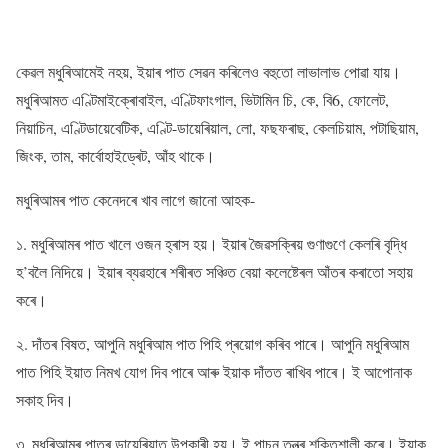
কেৱল মধুৰিআমেই নহয়, ইয়াৰ পাত সেৱন কৰিলেও বহুতো লাভালাভ পোৱা যায়।
মধুৰিআমত এণ্টিমাইক্ৰোবাইল, এণ্টিফাংগাল, ভিটামিন চি, কে, বি6, ফোলেট,
নিয়াচিন, এণ্টিডায়েবেটিক, এণ্টি-ডায়েৰিয়াল, লো, ফছফৰাছ, কেলচিয়াম, পটাছিয়াম,
জিংক, তাম, কাৰ্বোহাইড্ৰেট, আঁহ থাকে।
মধুৰিআমৰ পাত কেনেদৰে খাব লাগে জানো আহক-
১. মধুৰিআমৰ পাত খালে ওজন হ্ৰাস হয়। ইয়াৰ জৈৱসক্ৰিয় গুণাগুণে কেলৰি বৃদ্ধি
হ’বলৈ নিদিয়ে। ইয়াৰ ব্যৱহাৰে শৰীৰত সঞ্চিত বেয়া কলেষ্টেৰল আঁতৰ কৰাতো সহায়
কৰে।
২. দাঁতৰ বিষত, আপুনি মধুৰিআম পাত পিহি প্ৰয়োগ কৰিব পাৰে। আপুনি মধুৰিআম
পাত পিহি ইয়াত নিমখ যোগ দিব পাৰে আৰু ইয়াক দাঁতত ৰাখিব পাৰে। ই আপোনাক
সকাহ দিব।
৩. মধুৰিআমৰ পাতৰ ডায়েৰিয়াত উপকাৰী হয়। ই পাচন তন্ত্ৰ শক্তিশালী কৰে। ইয়াক