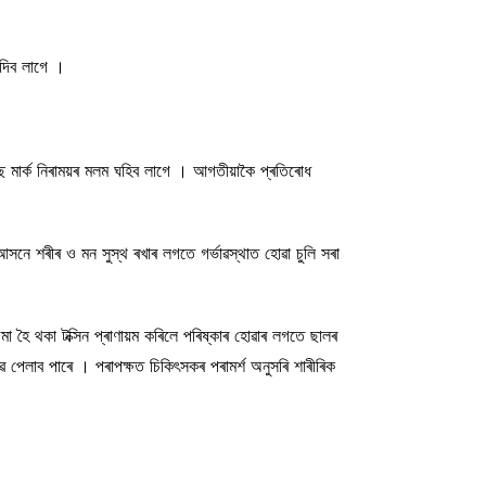
 দিব লাগে ।
ট্ৰেছ মাৰ্ক নিৰাময়ৰ মলম ঘহিব লাগে । আগতীয়াকৈ প্ৰতিৰোধ
সনে শৰীৰ ও মন সুস্থ ৰখাৰ লগতে গৰ্ভাৱস্থাত হোৱা চুলি সৰা
া হৈ থকা টক্সিন প্ৰাণায়ম কৰিলে পৰিষ্কাৰ হোৱাৰ লগতে ছালৰ
ৱ পেলাব পাৰে । পৰাপক্ষত চিকিৎসকৰ পৰামৰ্শ অনুসৰি শাৰীৰিক