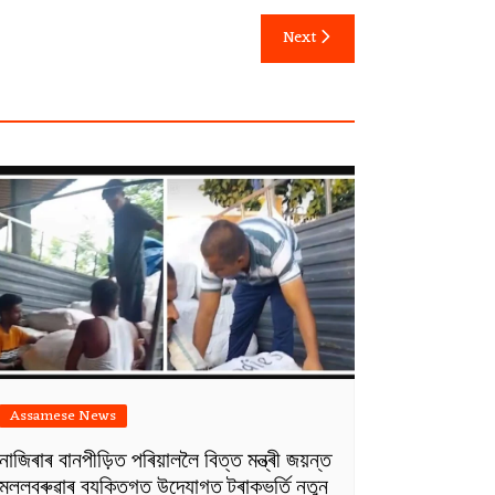
Next
Assamese News
নাজিৰাৰ বানপীড়িত পৰিয়াললৈ বিত্ত মন্ত্ৰী জয়ন্ত
মল্লবৰুৱাৰ ব্যক্তিগত উদ্যোগত ট্ৰাকভৰ্তি নতুন