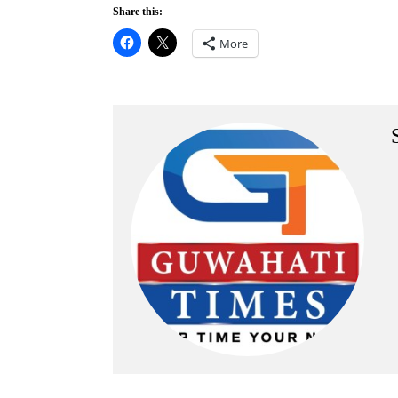
Share this:
More