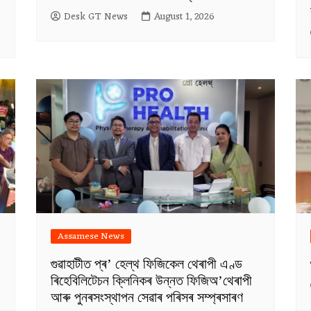
Desk GT News
August 1, 2026
Assamese News
গুৱাহাটীত প্ৰ’ হেল্থ ফিজিকেল থেৰাপী এণ্ড
ৰিহেবিলিটেচন ক্লিনিকৰ উন্নত ফিজিঅ’থেৰাপী
আৰু পুনৰসংস্থাপন সেৱাৰ পৰিসৰ সম্প্ৰসাৰণ