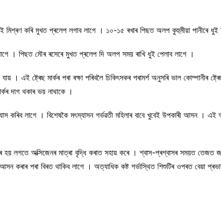
াই মিশ্ৰণ কৰি মুখত প্ৰলেপ লগাব লাগে । ১০-১৫ ৰখাৰ পিছত অলপ কুহুমীয়া পানীৰে ধুই
ব লাগে । পিছত মৌৰ ৰসেৰে মুখত প্ৰলেপ দি অলপ সময় ৰাখি ধুই পেলাব লাগে ।
যায় । এই ষ্ট্ৰেছ মাৰ্কৰ পৰা ৰক্ষা পৰিবলৈ চিকিৎসকৰ পৰামৰ্শ অনুসৰি ভাল কোম্পানীৰ ষ্
মাৰ্কৰ দাগ থকাৰ ভয় নাথাকে ।
্যাস কৰিব লাগে । বিশেষকৈ মৎস্যাসন গৰ্ভৱতী মহিলাৰ বাবে খুবেই উপকাৰী আসন । এই আ
িৰ হয় লগতে অক্সিজেনৰ মাত্ৰা বৃদ্ধি কৰাত সহায় কৰে । শ্বাস-প্ৰশ্বাসৰ সময়ত তেজত জম
 আসন কৰাৰ পৰা বিৰত থাকিব লাগে । অত্যাধিক কষ্ট গৰ্ভাস্থিত শিশুটিৰ ওপৰত বেয়া প্ৰভা