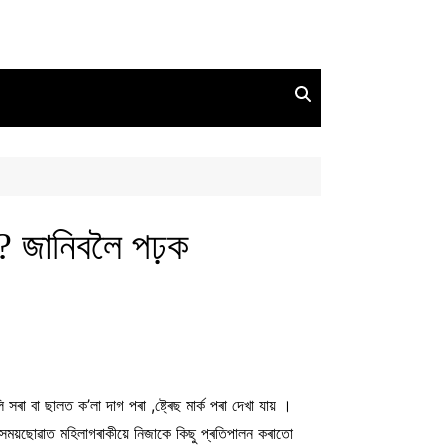
ব ? জানিবলৈ পঢ়ক
ৰা বা ছালত ক’লা দাগ পৰা ,ষ্ট্ৰেছ মাৰ্ক পৰা দেখা যায় ।
ময়ছোৱাত মহিলাগৰাকীয়ে নিজাকে কিছু প্ৰতিপালন কৰাতো