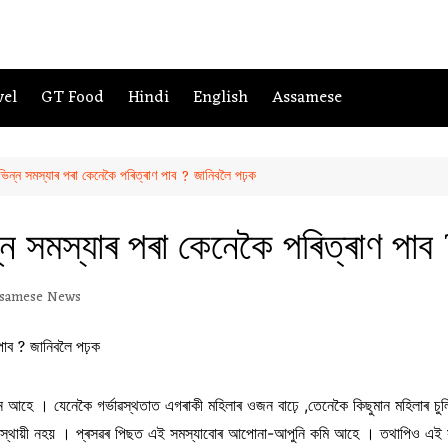
vel
GT Food
Hindi
English
Assamese
বিভিন্ন সমস্যাৰ পৰা কেনেকৈ পৰিত্ৰাণ পাব ? জানিবলৈ পঢ়ক
িন্ন সমস্যাৰ পৰা কেনেকৈ পৰিত্ৰাণ পা
samese News
ন আহে । যেনেকৈ গৰ্ভাৱস্থতাত এগৰাকী মহিলাৰ ওজন বাঢ়ে ,তেনেকৈ কিছুমান মহিলাৰ চুলি স
া স্থায়ী নহয় । প্ৰসৱৰ পিছত এই সমস্যাবোৰ আপোনা-আপুনি কমি আহে । তথাপিও এই স