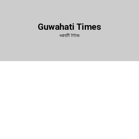
Guwahati Times
গুৱাহাটী টাইমচ