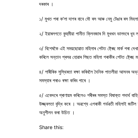
দৰকাৰ ।
১/ মুখত পৰা ক’লা দাগৰ বাবে মৌ ৰস আৰু নেমু টেঙাৰ ৰস মিহল
২/ ইয়াৰলগতে কুহুমীয়া পানীত ক্লিনজাৰ দি মুখখন ভালদৰে ধু
৩/ বিশেষকৈ এই সময়ছোৱাত মহিলাৰ পেটত ষ্ট্ৰেছ মাৰ্ক পৰা দেখা 
কৰিলে সন্তান প্ৰসৱ হোৱাৰ পিছত মহিলা গৰাকীৰ পেটত ষ্ট্ৰেছ 
৪/ শাৰীৰিক সুস্থিৰতা ৰক্ষা কৰিবলৈ দৈনিক পাতলীয়া আসনৰ অভ
সমস্যাৰ পৰাও ৰক্ষা কৰিব পাৰে ।
৫/ একেদৰে প্ৰাণায়ম কৰিলেও শৰীৰৰ সমস্ত বিষাক্ত পদাৰ্থ বাহ
উজ্জ্বলতা বৃদ্ধি কৰে । অৱশ্যে এগৰাকী গৰ্ভৱতী মহিলাই জটিল
অনুশীলন কৰা উচিত ।
Share this: