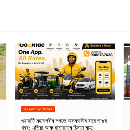
Assamese News
গুৱাহাটী মহানগৰীৰ লগতে অসমবাসীৰ বাবে ডাঙৰ
খবৰ: এতিয়া আৰু যাতায়াতৰ চিন্তা নাই!