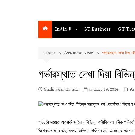
India ⬇
GT Business
GT Tra
Northeast
Home
Assamese News
গৰ্ভাৱস্থাত দেখা দিয়া 
Assam
Guwahati
গৰ্ভাৱস্থাত দেখা দিয়া বিভ
Shahnawaz Hamza
January 19, 2024
As
গৰ্ভৱতী সময়ত এগৰাকী মহিলাৰ বিভিন্ন শাৰীৰিক-মানসিক পৰিৱৰ্ত
বিশেষজ্ঞৰ মতে এই সময়ত মহিলা গৰাকীৰ হোৱা এনেবোৰ সমস্য