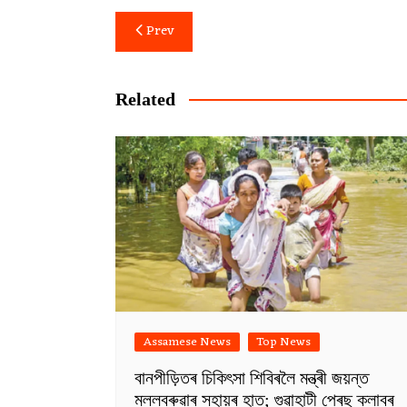
Post
Prev
navigation
Related
Assamese News
Top News
বানপীড়িতৰ চিকিৎসা শিবিৰলৈ মন্ত্ৰী জয়ন্ত
মল্লবৰুৱাৰ সহায়ৰ হাত; গুৱাহাটী প্ৰেছ ক্লাবৰ