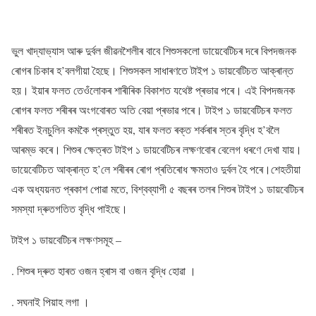
ভুল খাদ্যাভ্যাস আৰু দুৰ্বল জীৱনশৈলীৰ বাবে শিশুসকলো ডায়েবেটিচৰ দৰে বিপদজনক
ৰোগৰ চিকাৰ হ’বলগীয়া হৈছে। শিশুসকল সাধাৰণতে টাইপ ১ ডায়বেটিচত আক্ৰান্ত
হয়। ইয়াৰ ফলত তেওঁলোকৰ শাৰীৰিক বিকাশত যথেষ্ট প্ৰভাৱ পৰে। এই বিপদজনক
ৰোগৰ ফলত শৰীৰৰ অংগবোৰত অতি বেয়া প্ৰভাৱ পৰে। টাইপ ১ ডায়বেটিচৰ ফলত
শৰীৰত ইনচুলিন কমকৈ প্ৰস্তুত হয়, যাৰ ফলত ৰক্ত শৰ্কৰাৰ স্তৰ বৃদ্ধি হ’বলৈ
আৰম্ভ কৰে। শিশুৰ ক্ষেত্ৰত টাইপ ১ ডায়বেটিচৰ লক্ষণবোৰ বেলেগ ধৰণে দেখা যায়।
ডায়েবেটিচত আক্ৰান্ত হ’লে শৰীৰৰ ৰোগ প্ৰতিৰোধ ক্ষমতাও দুৰ্বল হৈ পৰে।শেহতীয়া
এক অধ্যয়নত প্ৰকাশ পোৱা মতে, বিশ্বব্যাপী ৫ বছৰৰ তলৰ শিশুৰ টাইপ ১ ডায়বেটিচৰ
সমস্যা দ্ৰুতগতিত বৃদ্ধি পাইছে।
টাইপ ১ ডায়বেটিচৰ লক্ষণসমূহ –
. শিশুৰ দ্ৰুত হাৰত ওজন হ্ৰাস বা ওজন বৃদ্ধি হোৱা ।
. সঘনাই পিয়াহ লগা ।