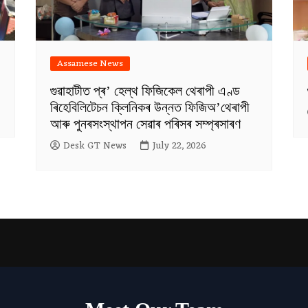
Assamese News
গুৱাহাটীত প্ৰ’ হেল্থ ফিজিকেল থেৰাপী এণ্ড
ৰিহেবিলিটেচন ক্লিনিকৰ উন্নত ফিজিঅ’থেৰাপী
আৰু পুনৰসংস্থাপন সেৱাৰ পৰিসৰ সম্প্ৰসাৰণ
Desk GT News
July 22, 2026