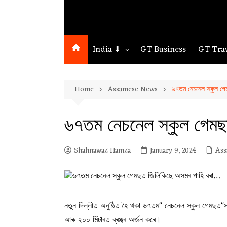
India ⬇
GT Business
GT Tra
Northeast
Home
Assamese News
৬৭তম নেচনেল স্কুল গ
Assam
Guwahati
৬৭তম নেচনেল স্কুল গেম
Shahnawaz Hamza
January 9, 2024
Ass
নতুন দিল্লীত অনুষ্ঠিত হৈ থকা ৬৭তম” নেচনেল স্কুল গেমছত”সাঁ
আৰু ২০০ মিটাৰত ব্ৰঞ্জৰ অৰ্জন কৰে।