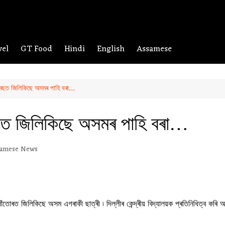
vel
GT Food
Hindi
English
Assamese
েমছত জিলিকিছে অসমৰ পাহি বৰা…
ছত জিলিকিছে অসমৰ পাহি বৰা…
amese News
তোৰত জিলিকিছে অসম এগৰাকী ছাত্ৰী ৷ দিল্লীৰ কেন্দ্ৰীয় বিদ্যালয়ক প্ৰতিনিধিত্ব কৰি অস