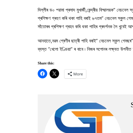
দিল্লীৰ ড০ শ্য়ামা প্ৰসাদ মুখাৰ্জী,কেন্দ্ৰীয় বিদ্য়ালয়ক” নেচ
প্ৰশিক্ষণ গ্ৰহণ কৰি থকা পাহি বৰাই ৬৭তম” নেচনেল স্কুল গেমছ
সাঁতোৰৰ প্ৰশিক্ষণ গ্ৰহন কৰি থকা পাহিৰ প্ৰদৰ্শনক লৈ খুবেই আশ
আনহাতে,নৱম শ্ৰেণীৰ ছাত্ৰী পাহি বৰাই” নেচনেল স্কুল গেমছ
ব্যস্ত “খেলো ইণ্ডিয়া” ৰ বাবে ৷ নিজৰ সপোনৰ লক্ষ্যত উপনীত হ’
Share this:
More