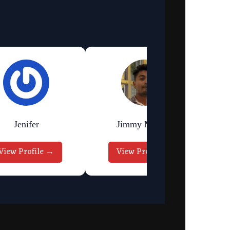
Jenifer
Jimmy Murmu
View Profile →
View Profile →