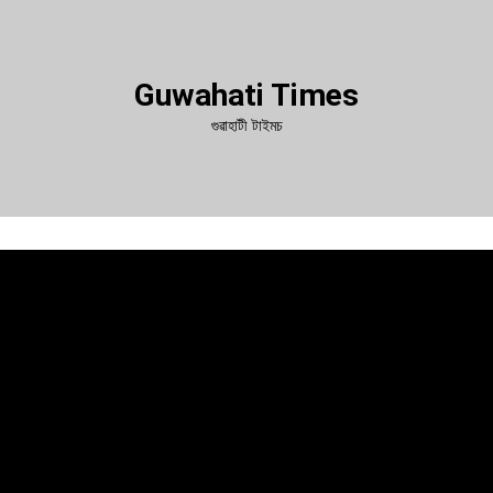
Guwahati Times
গুৱাহাটী টাইমচ