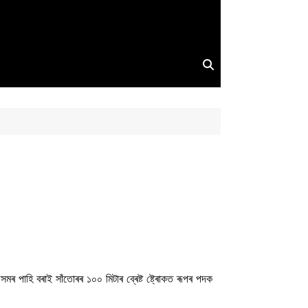
মৰ পাহি বৰাই সাঁতোৰৰ ১০০ মিটাৰ ব্ৰেষ্ট ষ্ট্ৰোকত ৰূপৰ পদক