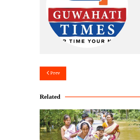
Post
Prev
navigation
Related