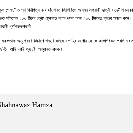
নেল স্কুল গেমছ” ত প্ৰতিনিধিত্ব কৰি সাঁতোৰত জিলিকিছে অসমৰ এগৰাকী ছাত্ৰী ৷ দেউতাকৰ 
ত সাঁতোৰৰ ১০০ মিটাৰ ব্ৰেষ্ট ষ্ট্ৰোকত ৰূপৰ পদক আৰু ২০০ মিটাৰত ব্ৰঞ্জৰ অৰ্জন কৰে। দ
াবাদী প্ৰশিক্ষকগৰাকী ৷
ৰ” সফলতাক অনুপ্ৰেৰণা হিচাপে গ্ৰহণ কৰিছে ৷ পাহিৰ সপোন দেশক অলিম্পিকত প্ৰতিনিধি
বলৈ পাহি বৰাই প্ৰচেষ্টা অব্যাহত ৰাখক ৷
Shahnawaz Hamza