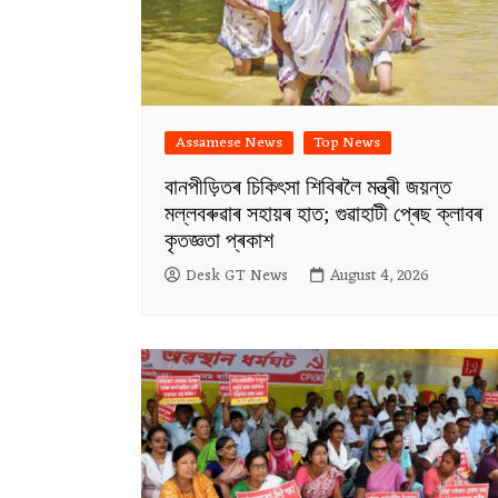
Assamese News
Top News
বানপীড়িতৰ চিকিৎসা শিবিৰলৈ মন্ত্ৰী জয়ন্ত
মল্লবৰুৱাৰ সহায়ৰ হাত; গুৱাহাটী প্ৰেছ ক্লাবৰ
কৃতজ্ঞতা প্ৰকাশ
Desk GT News
August 4, 2026