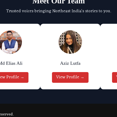
Meet Our Team
Trusted voices bringing Northeast India's stories to you.
Md Elias Ali
Aziz Lutfa
iew Profile →
View Profile →
eserved.