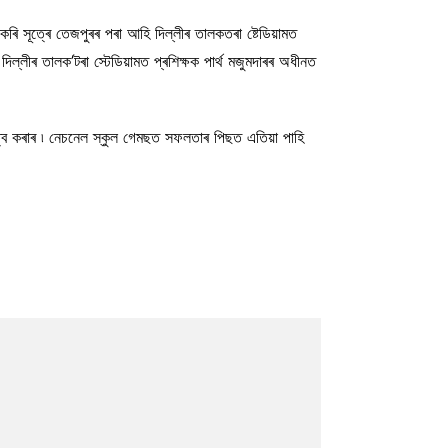
চাকৰি সূত্ৰে তেজপুৰৰ পৰা আহি দিল্লীৰ তালকতৰা ষ্টেডিয়ামত
িল্লীৰ তালক’টৰা স্টেডিয়ামত প্ৰশিক্ষক পাৰ্থ মজুমদাৰৰ অধীনত
ত্ব কৰাৰ ৷ নেচনেল স্কুল গেমছত সফলতাৰ পিছত এতিয়া পাহি