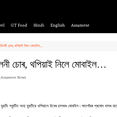
vel
GT Food
Hindi
English
Assamese
 চিলনী চোৰ, থপিয়াই নিলে মোবাইল…
িলনী চোৰ, থপিয়াই নিলে মোবাইল…
Assamese News
যুৱতী৷ স্কুটিত অহা যুৱতীয়ে থপিয়ালে উবেৰ চালকৰ মোবাইল ৷ সাতগাঁৱৰ প্ৰমোদ দাসৰ 