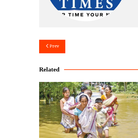
Post
Prev
navigation
Related