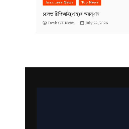
Assamese News
Top News
চচলত চিপিআই(এম)ৰ অৱস্থান
Desk GT News
July 22, 2026