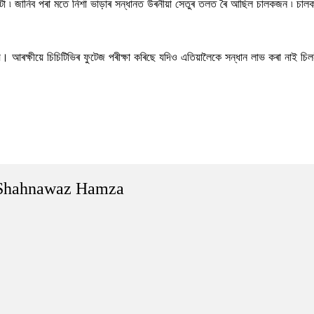
ো ৷ জানিব পৰা মতে নিশা ভাড়াৰ সন্ধানত উৰনীয়া সেতুৰ তলত ৰৈ আছিল চালকজন ৷ চালকজ
য়ে। আৰক্ষীয়ে চিচিটিভিৰ ফুটেজ পৰীক্ষা কৰিছে যদিও এতিয়ালৈকে সন্ধান লাভ কৰা নাই চ
Shahnawaz Hamza