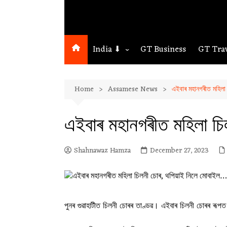
India ⬇
GT Business
GT Tra
Northeast
Home
Assamese News
এইবাৰ মহানগৰীত মহিলা
Assam
Guwahati
এইবাৰ মহানগৰীত মহিলা চ
Shahnawaz Hamza
December 27, 2023
পুনৰ গুৱাহাটীত চিলনী চোৰৰ তাণ্ডৱ। এইবাৰ চিলনী চোৰৰ ৰূপত 