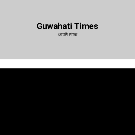
Guwahati Times
গুৱাহাটী টাইমচ