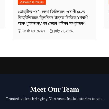
Assamese News
গুৱাহাটীত প্ৰ’ হেল্থ ফিজিকেল থেৰাপী এণ্ড
ৰিহেবিলিটেচন ক্লিনিকৰ উন্নত ফিজিঅ’থেৰাপী
আৰু পুনৰসংস্থাপন সেৱাৰ পৰিসৰ সম্প্ৰসাৰণ
Desk GT News
July 22, 2026
Meet Our Team
Trusted voices bringing Northeast India's stories to you.