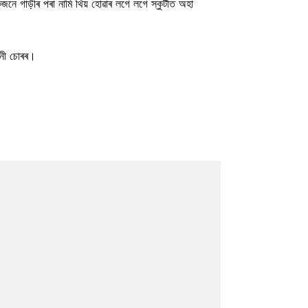
নে গাড়ীৰ পৰা নামি থিয় হোৱাৰ লগে লগে স্কুটীত অহা
িলনী চোৰৰ।