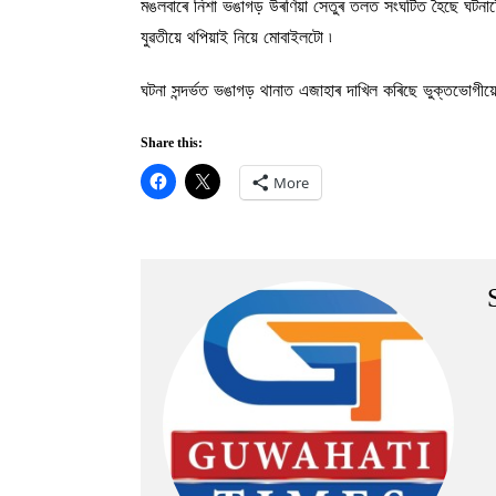
মঙলবাৰে নিশা ভঙাগড় উৰণিয়া সেতুৰ তলত সংঘটিত হৈছে ঘটনাট
যুৱতীয়ে থপিয়াই নিয়ে মোবাইলটো ৷
ঘটনা সন্দৰ্ভত ভঙাগড় থানাত এজাহাৰ দাখিল কৰিছে ভুক্তভোগী
Share this:
More