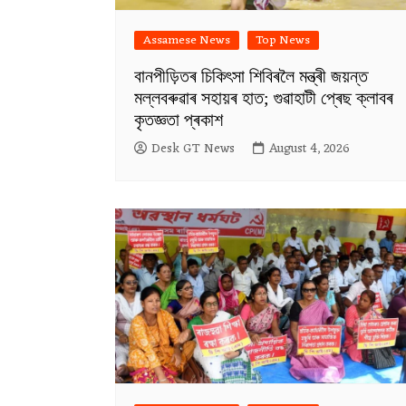
Assamese News
Top News
বানপীড়িতৰ চিকিৎসা শিবিৰলৈ মন্ত্ৰী জয়ন্ত
মল্লবৰুৱাৰ সহায়ৰ হাত; গুৱাহাটী প্ৰেছ ক্লাবৰ
কৃতজ্ঞতা প্ৰকাশ
Desk GT News
August 4, 2026