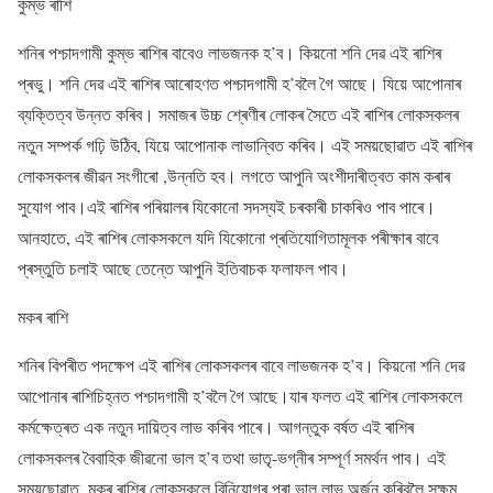
কুম্ভ ৰাশি
শনিৰ পশ্চাদগামী কুম্ভ ৰাশিৰ বাবেও লাভজনক হ’ব। কিয়নো শনি দেৱ এই ৰাশিৰ
প্ৰভু। শনি দেৱ এই ৰাশিৰ আৰোহণত পশ্চাদগামী হ’বলৈ গৈ আছে। যিয়ে আপোনাৰ
ব্যক্তিত্ব উন্নত কৰিব। সমাজৰ উচ্চ শ্ৰেণীৰ লোকৰ সৈতে এই ৰাশিৰ লোকসকলৰ
নতুন সম্পৰ্ক গঢ়ি উঠিব, যিয়ে আপোনাক লাভান্বিত কৰিব। এই সময়ছোৱাত এই ৰাশিৰ
লোকসকলৰ জীৱন সংগীৰো ,উন্নতি হব। লগতে আপুনি অংশীদাৰীত্বত কাম কৰাৰ
সুযোগ পাব।এই ৰাশিৰ পৰিয়ালৰ যিকোনো সদস্যই চৰকাৰী চাকৰিও পাব পাৰে।
আনহাতে, এই ৰাশিৰ লোকসকলে যদি যিকোনো প্ৰতিযোগিতামূলক পৰীক্ষাৰ বাবে
প্ৰস্তুতি চলাই আছে তেন্তে আপুনি ইতিবাচক ফলাফল পাব।
মকৰ ৰাশি
শনিৰ বিপৰীত পদক্ষেপ এই ৰাশিৰ লোকসকলৰ বাবে লাভজনক হ’ব। কিয়নো শনি দেৱ
আপোনাৰ ৰাশিচিহ্নত পশ্চাদগামী হ’বলৈ গৈ আছে।যাৰ ফলত এই ৰাশিৰ লোকসকলে
কৰ্মক্ষেত্ৰত এক নতুন দায়িত্ব লাভ কৰিব পাৰে। আগন্তুক বৰ্ষত এই ৰাশিৰ
লোকসকলৰ বৈবাহিক জীৱনো ভাল হ’ব তথা ভাতৃ-ভগ্নীৰ সম্পূৰ্ণ সমৰ্থন পাব। এই
সময়ছোৱাত, মকৰ ৰাশিৰ লোকসকলে বিনিয়োগৰ পৰা ভাল লাভ অৰ্জন কৰিবলৈ সক্ষম