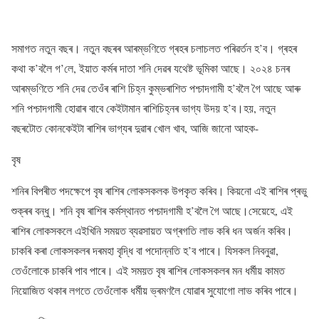
সমাগত নতুন বছৰ। নতুন বছৰৰ আৰম্ভণিতে গ্ৰহৰ চলাচলত পৰিৱৰ্তন হ’ব। গ্ৰহৰ
কথা ক’বলৈ গ’লে, ইয়াত কৰ্মৰ দাতা শনি দেৱৰ যথেষ্ট ভূমিকা আছে। ২০২৪ চনৰ
আৰম্ভণিতে শনি দেৱ তেওঁৰ ৰাশি চিহ্ন কুম্ভৰাশিত পশ্চাদগামী হ’বলৈ গৈ আছে আৰু
শনি পশ্চাদগামী হোৱাৰ বাবে কেইটামান ৰাশিচিহ্নৰ ভাগ্য উদয় হ’ব।হয়, নতুন
বছৰটোত কোনকেইটা ৰাশিৰ ভাগ্যৰ দুৱাৰ খোল খাব, আজি জানো আহক-
বৃষ
শনিৰ বিপৰীত পদক্ষেপে বৃষ ৰাশিৰ লোকসকলক উপকৃত কৰিব। কিয়নো এই ৰাশিৰ প্ৰভু
শুক্ৰৰ বন্ধু। শনি বৃষ ৰাশিৰ কৰ্মস্থানত পশ্চাদগামী হ’বলৈ গৈ আছে।সেয়েহে, এই
ৰাশিৰ লোকসকলে এইখিনি সময়ত ব্যৱসায়ত অগ্ৰগতি লাভ কৰি ধন অৰ্জন কৰিব।
চাকৰি কৰা লোকসকলৰ দৰমহা বৃদ্ধি বা পদোন্নতি হ’ব পাৰে। যিসকল নিবনুৱা,
তেওঁলোকে চাকৰি পাব পাৰে। এই সময়ত বৃষ ৰাশিৰ লোকসকলৰ মন ধৰ্মীয় কামত
নিয়োজিত থকাৰ লগতে তেওঁলোক ধৰ্মীয় ভ্ৰমণলৈ যোৱাৰ সুযোগো লাভ কৰিব পাৰে।