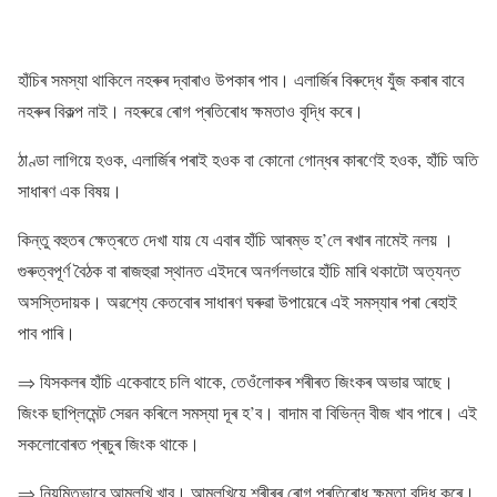
হাঁচিৰ সমস্যা থাকিলে নহৰুৰ দ্বাৰাও উপকাৰ পাব। এলাৰ্জিৰ বিৰুদ্ধে যুঁজ কৰাৰ বাবে
নহৰুৰ বিকল্প নাই। নহৰুৱে ৰোগ প্ৰতিৰোধ ক্ষমতাও বৃদ্ধি কৰে।
ঠাণ্ডা লাগিয়ে হওক, এলাৰ্জিৰ পৰাই হওক বা কোনো গোন্ধৰ কাৰণেই হওক, হাঁচি অতি
সাধাৰণ এক বিষয়।
কিন্তু বহুতৰ ক্ষেত্ৰতে দেখা যায় যে এবাৰ হাঁচি আৰম্ভ হ’লে ৰখাৰ নামেই নলয় ।
গুৰুত্বপূর্ণ বৈঠক বা ৰাজহুৱা স্থানত এইদৰে অনর্গলভারে হাঁচি মাৰি থকাটো অত্যন্ত
অসস্তিদায়ক। অৱশ্যে কেতবোৰ সাধাৰণ ঘৰুৱা উপায়েৰে এই সমস্যাৰ পৰা ৰেহাই
পাব পাৰি।
⇒ যিসকলৰ হাঁচি একেবাহে চলি থাকে, তেওঁলোকৰ শৰীৰত জিংকৰ অভাৱ আছে।
জিংক ছাপ্লিমেন্ট সেৱন কৰিলে সমস্যা দূৰ হ’ব। বাদাম বা বিভিন্ন বীজ খাব পাৰে। এই
সকলোবোৰত প্ৰচুৰ জিংক থাকে।
⇒ নিয়মিতভাবে আমলখি খাব। আমলখিয়ে শৰীৰৰ ৰোগ প্ৰতিৰোধ ক্ষমতা বৃদ্ধি কৰে।