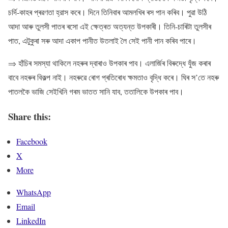
চর্দি-কাহৰ প্ৰৱণতা হ্রাস কৰে। দিনে তিনিবাৰ আমলখিৰ ৰস পান কৰিব। পুৱা উঠি
আদা আৰু তুলসী পাতৰ ৰসো এই ক্ষেত্ৰত অত্যন্ত উপকাৰী। তিনি-চাৰিটা তুলসীৰ
পাত, এটুকুৰা সৰু আদা একাপ পানীত উতলাই লৈ সেই পানী পান কৰিব পাৰে।
⇒ হাঁচিৰ সমস্যা থাকিলে নহৰুৰ দ্বাৰাও উপকাৰ পাব। এলাৰ্জিৰ বিৰুদ্ধে যুঁজ কৰাৰ
বাবে নহৰুৰ বিকল্প নাই। নহৰুৱে ৰোগ প্ৰতিৰোধ ক্ষমতাও বৃদ্ধি কৰে। ঘিৰ স’তে নহৰু
পাতলকৈ ভাজি সেইখিনি গৰম ভাতত সানি যাব, ততালিকে উপকাৰ পাব।
Share this:
Facebook
X
More
WhatsApp
Email
LinkedIn