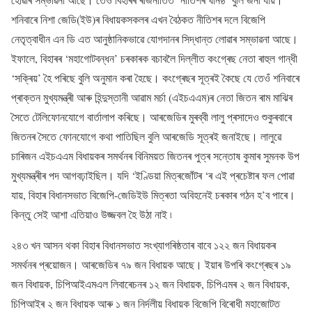
শনিবাৰে নিশা জেডি(ইউ)ৰ বিধায়কসকলৰ এখন বৈঠকত নীতিশৰ দলে বিজেপি
নেতৃত্বাধীন এন ডি এত আনুষ্ঠানিকভাৱে যোগদানৰ সিদ্ধান্ত লোৱাৰ সম্ভাৱনা আছে।
ইফালে, বিহাৰৰ ‘মহাগোটবন্ধন’ চৰকাৰক বচাবলৈ দিল্লীত কংগ্ৰেছ নেতা ৰাহুল গান্ধী
‘সক্ৰিয়’ হৈ পৰিছে বুলি অনুমান কৰা হৈছে। কংগ্ৰেছৰ সূত্ৰই কৈছে যে তেওঁ শনিবাৰে
প্ৰাক্তন মুখ্যমন্ত্ৰী আৰু হিন্দুস্তানী আৱাম মৰ্চা (এইচএএম)ৰ নেতা জিতন ৰাম মাঝিৰ
সৈতে টেলিফোনযোগে বাৰ্তালাপ কৰিছে। আৰজেডিৰ মুৰব্বী লালু প্ৰসাদেও শুকুৰবাৰে
জিতনৰ সৈতে ফোনযোগে কথা পাতিছিল বুলি আৰজেডি সূত্ৰই জনাইছে। লালুৱে
চাৰিজন এইচএএম বিধায়কৰ সমৰ্থনৰ বিনিময়ত জিতনৰ পুত্ৰ সন্তোষ কুমাৰ সুমনক উপ
মুখ্যমন্ত্ৰীৰ পদ আগবঢ়াইছিল। যদি ‘ইণ্ডিয়া মিত্ৰজোঁটৰ ‘ৰ এই প্ৰচেষ্টাৰ ফল পোৱা
যায়, বিহাৰ বিধানসভাত বিজেপি-জেডিইউ মিত্ৰতা অবিহনেই চৰকাৰ গঠন হ’ব পাৰে।
কিন্তু সেই আশা এতিয়াও উজ্জবল হৈ উঠা নাই ৷
২৪৩ খন আসন থকা বিহাৰ বিধানসভাত সংখ্যাগৰিষ্ঠতাৰ বাবে ১২২ জন বিধায়কৰ
সমৰ্থনৰ প্ৰয়োজন। আৰজেডিৰ ৭৯ জন বিধায়ক আছে। ইয়াৰ উপৰি কংগ্ৰেছৰ ১৯
জন বিধায়ক, চিপিআইএমএল লিবাৰেচনৰ ১২ জন বিধায়ক, চিপিএমৰ ২ জন বিধায়ক,
চিপিআইৰ ২ জন বিধায়ক আৰু ১ জন নিৰ্দলীয় বিধায়ক বিজেপি বিৰোধী মহাজোটত