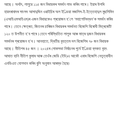
আছে। অৰ্থাৎ, লালুৱে ১১৫ জন বিধায়কৰ সমৰ্থন লাভ কৰিব পাৰে। ইয়াৰ উপৰি
হায়দৰাবাদৰ সাংসদ আসাদুদ্দিন ওৱাইচিৰ অল ইণ্ডিয়া মজলিস-ই-ইত্তেহাদুল মুছলিমিন
(এআইএমআইএম)ৰ এজন বিধায়কেও প্ৰয়োজন হ’লে ‘মহাগোটবন্ধন’ক সমৰ্থন কৰিব
পাৰে। তেনে ক্ষেত্ৰত, জিতনৰ চাৰিজন বিধায়কৰ সমৰ্থনত বিজেপি বিৰোধী মিত্ৰজোঁট
১২০ ত উপনীত হ’ব পাৰে।তেনে পৰিস্থিতিত লালুক আৰু মাত্ৰ দুজন বিধায়কৰ
সমৰ্থনৰ প্ৰয়োজন হ’ব। আনহাতে, দ্বিতীয় বৃহত্তম দল বিজেপিৰ ৭৮ জন বিধায়ক
আছে। নীতিশৰ ৪৫ জন । ২০২৪ৰ লোকসভা নিৰ্বাচনৰ পূৰ্বে ইণ্ডিয়া ব্লকত বৃহৎ
আঘাত হানি নীতিশ কুমাৰ আৰু তেওঁৰ জেডি (ইউ)এ আকৌ এবাৰ বিজেপি নেতৃত্বাধীন
এনডিএত যোগদান কৰিব বুলি অনুমান আৰম্ভ হৈছে৷