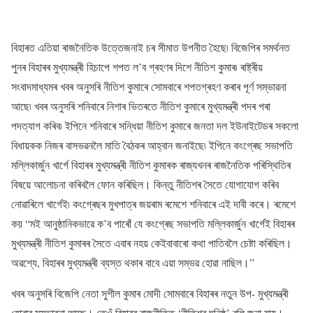
বিহাৰত এতিয়া ৰাজনৈতিক উত্তেজনাই চৰ সীমাত উপনীত হৈছে৷ বিজেপিৰ সমৰ্থনত
পুনৰ বিহাৰৰ মুখ্যমন্ত্ৰী হিচাপে শপত ল’ব গ্ৰহণৰ দিশে নীতিশ কুমাৰ৷ ৰাষ্ট্ৰীয়
সংবাদমাধ্যমৰ খবৰ অনুসৰি নীতিশ কুমাৰে সোমবাৰে শপতগ্ৰহণ কৰাৰ পূৰ্ণ সম্ভাৱনা
আছে৷ খবৰ অনুসৰি শনিবাৰে নিশাৰ ভিতৰতে নীতিশ কুমাৰে মুখ্যমন্ত্ৰী পদৰ পৰা
পদত্যাগ কৰিব৷ ইপিনে শনিবাৰে সন্ধিয়া নীতিশ কুমাৰে জনতা দল ইউনাইটেডৰ সকলো
বিধায়কক নিজৰ বাসভৱনলৈ মাতি বৈঠকৰ আহ্বান জনাইছে৷ ইপিনে কংগ্ৰেছ সভাপতি
মল্লিকাৰ্জুন খাৰ্গে বিহাৰৰ মুখ্যমন্ত্ৰী নীতিশ কুমাৰক ৰাজ্যখনৰ ৰাজনৈতিক পৰিস্থিতিৰ
বিষয়ে আলোচনা কৰিবলৈ ফোন কৰিছিল। কিন্তু নীতিশৰ সৈতে যোগাযোগ কৰিব
নোৱাৰিলে খাৰ্গেই৷ কংগ্ৰেছৰ মুখপাত্ৰ জয়ৰাম ৰমেশে শনিবাৰে এই দাবী কৰে। ৰমেশে
কয় “মই আনুষ্ঠানিকভাৱে ক’ব পাৰোঁ যে কংগ্ৰেছ সভাপতি মল্লিকাৰ্জুন খাৰ্গেই বিহাৰৰ
মুখ্যমন্ত্ৰী নীতিশ কুমাৰৰ সৈতে এবাৰ নহয় কেইবাবাৰো কথা পাতিবলৈ চেষ্টা কৰিছিল।
অৱশ্যে, বিহাৰৰ মুখ্যমন্ত্ৰী ব্যস্ত থকাৰ বাবে এয়া সম্ভৱ হোৱা নাছিল।”
খবৰ অনুসৰি বিজেপি নেতা সুশীল কুমাৰ মোদী সোমবাৰে বিহাৰৰ নতুন উপ- মুখ্যমন্ত্ৰী
হোৱাৰ সম্ভাৱনা আছে। তেওঁ বিহাৰৰ ৰাজনীতিত ‘নীতিশৰ ঘনিষ্ঠ’ বুলি জনা যায়।