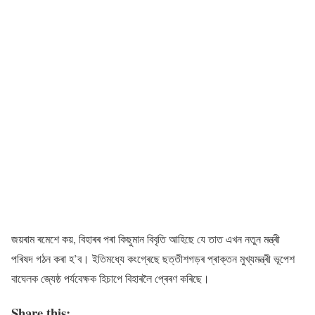
জয়ৰাম ৰমেশে কয়, বিহাৰৰ পৰা কিছুমান বিবৃতি আহিছে যে তাত এখন নতুন মন্ত্ৰী
পৰিষদ গঠন কৰা হ’ব। ইতিমধ্যে কংগ্ৰেছে ছত্তীশগড়ৰ প্ৰাক্তন মুখ্যমন্ত্ৰী ভূপেশ
বাঘেলক জ্যেষ্ঠ পৰ্যবেক্ষক হিচাপে বিহাৰলৈ প্ৰেৰণ কৰিছে।
Share this: