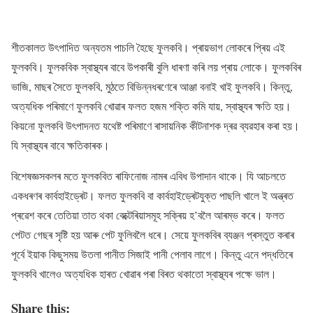
শীতকালত উৎপাদিত অন্যতম পাচলি হৈছে ফুলকবি। প্ৰায়ভাগ লোকৰে প্ৰিয় এই
ফুলকবি। ফুলকবিক স্বাস্থ্যৰ বাবে উপকাৰী বুলি ধাৰণা কৰি লয় প্ৰায় লোকে। ফুলকবিৰ
ভাজি, মাছৰ সৈতে ফুলকবি, মুঠতে বিভিন্নধৰণেৰে আঞ্জা বনাই খাই ফুলকবি। কিন্তু,
অত্যধিক পৰিমাণে ফুলকবি খোৱাৰ ফলত হজম শক্তি কমি যায়, স্বাস্থ্যৰ ক্ষতি হয়।
কিয়নো ফুলকবি উৎপাদনত যথেষ্ট পৰিমাণে ৰাসায়নিক কীটনাশক দ্ৰৱ ব্যৱহাৰ কৰা হয়।
যি স্বাস্থ্যৰ বাবে ক্ষতিকাৰক।
বিশেষজ্ঞসকলৰ মতে ফুলকবিত ৰাফিনোজ নামৰ এবিধ উপাদান থাকে। যি আচলতে
একধৰণৰ কাৰ্বহাইড্ৰেট। ফলত ফুলকবি বা কাৰ্বহাইড্ৰেটযুক্ত পাছলি খালে ই অন্ত্ৰত
প্ৰৱেশ কৰে তেতিয়া তাত থকা বেক্টেৰিয়াসমূহ সক্ৰিয় হ’বলৈ আৰম্ভ কৰে। ফলত
পেটত গেছৰ সৃষ্টি হয় আৰু পেট ফুলিবলৈ ধৰে। সেয়ে ফুলকবিৰ ব্যঞ্জন প্ৰস্তুত কৰাৰ
পূৰ্বে ইয়াক কিছুসময় উতলা পানীত সিজাই পানী পেলাব লাগে। কিন্তু এনে পদ্ধতিৰে
ফুলকবি খালেও অত্যধিক হাৰত খোৱাৰ পৰা বিৰত থকাতো স্বাস্থ্যৰ পক্ষে ভাল।
Share this: