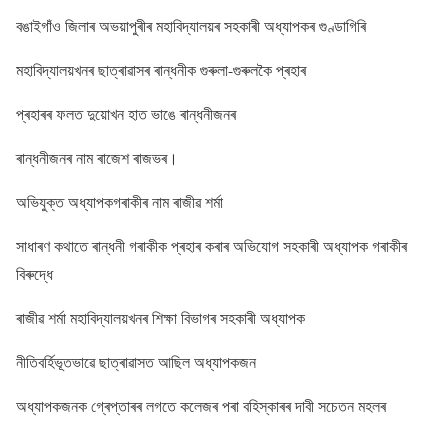
বঙাইগাঁও জিলাৰ অভয়াপুৰীৰ মহাবিদ্যালয়ৰ সহকাৰী অধ্যাপকৰ গুণ্ডাগিৰি
মহাবিদ্যালয়খনৰ ছাত্ৰাৱাসৰ ৰান্ধনীক গুৰুলা-গুৰুলকৈ প্ৰহাৰ
প্ৰহাৰৰ ফলত দুয়োখন হাত ভাঙে ৰান্ধনীজনৰ
ৰান্ধনীজনৰ নাম ৰাজেশ ৰাজভৰ।
অভিযুক্ত অধ্যাপকগৰাকীৰ নাম ৰাজীৱ শৰ্মা
সাধাৰণ কথাতে ৰান্ধনী গৰাকীক প্ৰহাৰ কৰাৰ অভিযোগ সহকাৰী অধ্যাপক গৰাকীৰ
বিৰুদ্ধে
ৰাজীৱ শৰ্মা মহাবিদ্যালয়খনৰ শিক্ষা বিভাগৰ সহকাৰী অধ্যাপক
নীতিবৰ্হিভূতভাৱে ছাত্ৰাৱাসত আছিল অধ্যাপকজন
অধ্যাপকজনক গ্ৰেপ্তাৰৰ লগতে কলেজৰ পৰা বহিস্কাৰৰ দাবী সচেতন মহলৰ