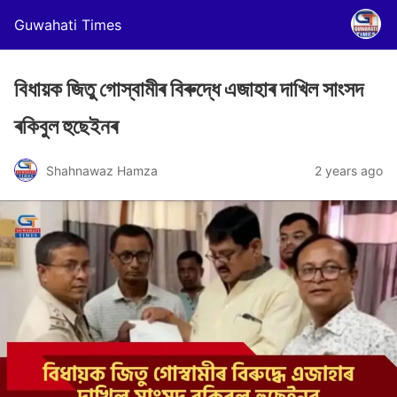
Guwahati Times
বিধায়ক জিতু গোস্বামীৰ বিৰুদ্ধে এজাহাৰ দাখিল সাংসদ
ৰকিবুল হুছেইনৰ
Shahnawaz Hamza
2 years ago