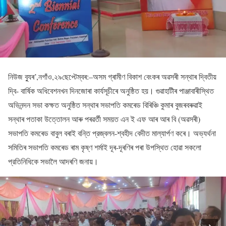
নিউজ ব্যুৰ’,নগাঁও,২৯ছেপ্টেম্বৰ:–অসম গ্ৰামীণ বিকাশ বেংকৰ অৱসৰী সন্থাৰ দ্বিতীয়
দ্বি- বার্ষিক অধিবেশনখন দিনজোৰা কাৰ্যসূচীৰে অনুষ্ঠিত হয়। গুৱাহাটীৰ পাঞ্জাবাৰীস্থিত
অভিনন্দন সভা কক্ষত অনুষ্ঠিত সন্থাৰ সভাপতি কমৰেড বিৰিঞ্চি কুমাৰ বুজৰবৰুৱাই
সন্থাৰ পতাকা উত্তোলন আৰু পৰৱৰ্তী সময়ত এন ই এফ আৰ আৰ বি (অৱসৰী)
সভাপতি কমৰেড বাবুল বৰাই বন্তি প্রজ্বলন-শ্বহীদ বেদীত মাল্যাৰ্পণ কৰে। অভ্যৰ্থনা
সমিতিৰ সভাপতি কমৰেড ৰাম কৃষ্ণ শৰ্মাই দূৰ-দূৰণিৰ পৰা উপস্থিত হোৱা সকলো
প্রতিনিধিকে সভালৈ আদৰণি জনায়।