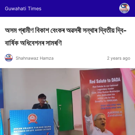
Guwahati Times
অসম গ্ৰামীণ বিকাশ বেংকৰ অৱসৰী সন্থাৰ দ্বিতীয় দ্বি-
বার্ষিক অধিবেশনৰ সামৰণি
Shahnawaz Hamza
2 years ago