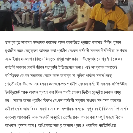
ভাৰপ্ৰাপ্ত সাধাৰণ সম্পাদক কমৰেড অমৰ কাকতিয়ে প্ৰয়াত কমৰেড দিলিপ কুমাৰ
মুখার্জীৰ সৱল নেতৃত্বত আৰম্ভ কৰা গ্ৰামীণ বেংকৰ কৰ্মচাৰী সকলৰ দীৰ্ঘদিনীয়া সংগ্ৰাম
আৰু ইয়াৰ সফলতাৰ বিষয়ে বিস্তৃত বাখ্যা আগবঢ়ায়। উল্লেখ্য যে গ্রামীণ বেংকৰ
কৰ্মচাৰী সকলৰ চাকৰি জীৱন সংগ্ৰামী ইতিহাসেৰে ভৰা। এই সংগ্ৰামৰ ফলতেই
বাণিজ্যিক বেংকৰ সমহাৰত বেতন আৰু অনান্য সা-সুবিধা পাবলৈ সক্ষম হৈছে।
শেহতীয়াকৈ উচ্চতম ন্যায়লয়ৰ হস্তক্ষেপত গ্রামীণ বেংকৰ কৰ্মচাৰী সকলক কম্পিউটাৰ
ইনক্রিমেন্ট আৰু অৱসৰ গ্ৰহণ কৰা দিনৰ পৰাই পেঞ্চন দিবলৈ কেন্দ্ৰীয় চৰকাৰ বাধ্য
হয়। সভাত অসম গ্রামীণ বিকাশ বেংকৰ কৰ্মচাৰী সন্থাৰ সাধাৰণ সম্পাদক কমৰেড
সমীৰণ মেধি আৰু বিষয়া সন্থাৰ সাধাৰণ সম্পাদক কমৰেড নুপুৰ বৰাই বিভিন্ন দিশ সামৰি
বক্তব্য আগবঢ়াই আৰু অৱসৰী সন্থালৈ তেওঁলোকৰ ফালৰ পৰা সম্পূৰ্ণ সহযোগিতাৰ
আশ্বাস প্ৰদান কৰে। অধিবেনত সমগ্র অসমৰ প্ৰায় ৪ শতাধিক প্রতিনিধিয়ে